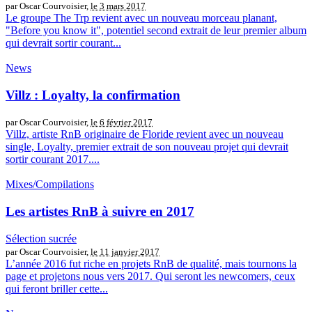
par Oscar Courvoisier,
le 3 mars 2017
Le groupe The Trp revient avec un nouveau morceau planant,
"Before you know it", potentiel second extrait de leur premier album
qui devrait sortir courant...
News
Villz : Loyalty, la confirmation
par Oscar Courvoisier,
le 6 février 2017
Villz, artiste RnB originaire de Floride revient avec un nouveau
single, Loyalty, premier extrait de son nouveau projet qui devrait
sortir courant 2017....
Mixes/Compilations
Les artistes RnB à suivre en 2017
Sélection sucrée
par Oscar Courvoisier,
le 11 janvier 2017
L’année 2016 fut riche en projets RnB de qualité, mais tournons la
page et projetons nous vers 2017. Qui seront les newcomers, ceux
qui feront briller cette...