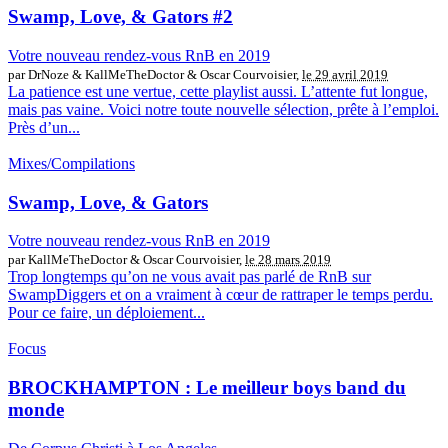
Swamp, Love, & Gators #2
Votre nouveau rendez-vous RnB en 2019
par DrNoze & KallMeTheDoctor & Oscar Courvoisier,
le 29 avril 2019
La patience est une vertue, cette playlist aussi. L’attente fut longue,
mais pas vaine. Voici notre toute nouvelle sélection, prête à l’emploi.
Près d’un...
Mixes/Compilations
Swamp, Love, & Gators
Votre nouveau rendez-vous RnB en 2019
par KallMeTheDoctor & Oscar Courvoisier,
le 28 mars 2019
Trop longtemps qu’on ne vous avait pas parlé de RnB sur
SwampDiggers et on a vraiment à cœur de rattraper le temps perdu.
Pour ce faire, un déploiement...
Focus
BROCKHAMPTON : Le meilleur boys band du
monde