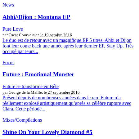
News
Abhi//Dijon : Montana EP
Pure Love
par Oscar Courvoisier,
le 19 octobre 2016
Le duo est de retour avec un magnifique EP 5 titres. Ahbi et Dijon
font leur come back une année après leur dernier EP, Stay Up. Très
occupé par leurs...
Focus
Future : Emotional Monster
Future se transforme en Bête
par George de la Maille,
le 27 septembre 2016
Présent depuis de nombreuses années dans le rap, Future n’a
réellement explosé artistiquement qu’après sa célèbre rupture avec
Ciara. Cette période...
Mixes/Compilations
Shine On Your Lovely Diamond #5