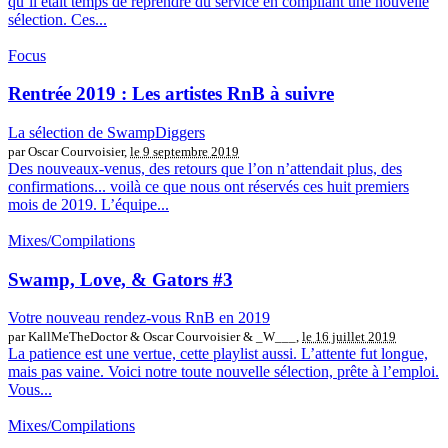
qu’il était temps de reprendre du service en compilant une nouvelle
sélection. Ces...
Focus
Rentrée 2019 : Les artistes RnB à suivre
La sélection de SwampDiggers
par Oscar Courvoisier,
le 9 septembre 2019
Des nouveaux-venus, des retours que l’on n’attendait plus, des
confirmations... voilà ce que nous ont réservés ces huit premiers
mois de 2019. L’équipe...
Mixes/Compilations
Swamp, Love, & Gators #3
Votre nouveau rendez-vous RnB en 2019
par KallMeTheDoctor & Oscar Courvoisier & _W___,
le 16 juillet 2019
La patience est une vertue, cette playlist aussi. L’attente fut longue,
mais pas vaine. Voici notre toute nouvelle sélection, prête à l’emploi.
Vous...
Mixes/Compilations