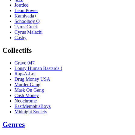
Jorrdee
Leon Power
Kamiyada+
Schoolboy Q
Tyrus Creek
Cyrus Malachi
Cashy
Collectifs
Grave 047
Lousy Human Bastards !
Rap-A-Lot
Drug Money USA
Murder Gang
Mask On Gang
Cash Money
Neochrome
EastMemphisBoyz
Midnight Society
Genres