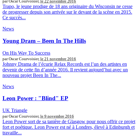
par Oscar Courvoisier,
le 22 novembre 2016
Trapo, le jeune prodige de 18 ans originaire du Wisconsin ne cesse
de progresser depuis son arrivée sur le devant de la scène en 2015.
Ce succès...
News
Young Dram – Been In The Hills
On His Way To Success
par Oscar Courvoisier,
le 21 novembre 2016
Johnny Drama de l’écurie Relax Records est l’un des artistes en
devenir de cette fin d’année 2016. Il revient aujourd’hui avec un
nouveau projet Been In The...
News
Leon Power : "Blind" EP
UK Triangle
par Oscar Courvoisier,
le 9 novembre 2016
Leon Power sort de sa tanière de Glasgow pour nous offrir ce projet
fort et poétique. Leon Power est né à Londres, élevé à Edinburgh et
travaille...