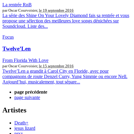
La rentrée RnB
par Oscar Courvoisier,
le 19 septembre 2016
La série des Shine On Your Lovely Diamond fais sa rentrée et vous
propose une sélection des meilleures love songs dénichées sur
Soundcloud. Liste des...
Focus
Twelve’Len
From Florida With Love
par Oscar Courvoisier,
le 15 septembre 2016
Twelve’Len a grandit à Carol City en Floride, avec pour
compagnons de route Denzel Curry, Yung Simmie ou encore Nell.
Aujourd’hui, musicalement, tout sépare...
page précédente
page suivante
Artistes
Death+
jesus lizard
prxz