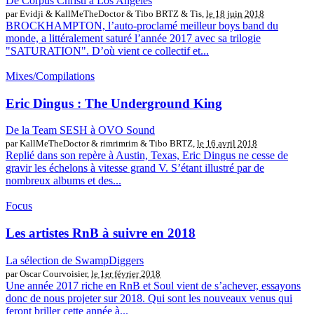
De Corpus Christi à Los Angeles
par Evidji & KallMeTheDoctor & Tibo BRTZ & Tis,
le 18 juin 2018
BROCKHAMPTON, l’auto-proclamé meilleur boys band du
monde, a littéralement saturé l’année 2017 avec sa trilogie
"SATURATION". D’où vient ce collectif et...
Mixes/Compilations
Eric Dingus : The Underground King
De la Team SESH à OVO Sound
par KallMeTheDoctor & rimrimrim & Tibo BRTZ,
le 16 avril 2018
Replié dans son repère à Austin, Texas, Eric Dingus ne cesse de
gravir les échelons à vitesse grand V. S’étant illustré par de
nombreux albums et des...
Focus
Les artistes RnB à suivre en 2018
La sélection de SwampDiggers
par Oscar Courvoisier,
le 1er février 2018
Une année 2017 riche en RnB et Soul vient de s’achever, essayons
donc de nous projeter sur 2018. Qui sont les nouveaux venus qui
feront briller cette année à...