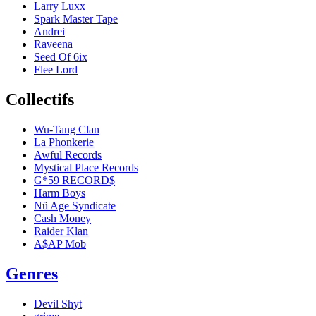
Larry Luxx
Spark Master Tape
Andrei
Raveena
Seed Of 6ix
Flee Lord
Collectifs
Wu-Tang Clan
La Phonkerie
Awful Records
Mystical Place Records
G*59 RECORD$
Harm Boys
Nü Age Syndicate
Cash Money
Raider Klan
A$AP Mob
Genres
Devil Shyt