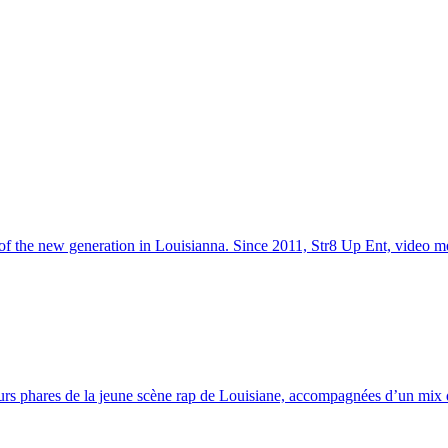
 of the new generation in Louisianna. Since 2011, Str8 Up Ent, video me
urs phares de la jeune scène rap de Louisiane, accompagnées d’un mix d