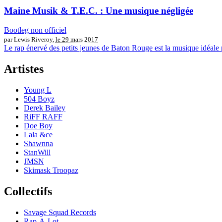
Maine Musik & T.E.C. : Une musique négligée
Bootleg non officiel
par Lewis Riveroy,
le 29 mars 2017
Le rap énervé des petits jeunes de Baton Rouge est la musique idéale po
Artistes
Young L
504 Boyz
Derek Bailey
RiFF RAFF
Doe Boy
Lala &ce
Shawnna
StanWill
JMSN
Skimask Troopaz
Collectifs
Savage Squad Records
Rap-A-Lot