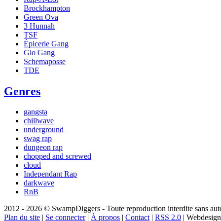
Brockhampton
Green Ova
3 Hunnah
TSF
Épicerie Gang
Glo Gang
Schemaposse
TDE
Genres
gangsta
chillwave
underground
swag rap
dungeon rap
chopped and screwed
cloud
Independant Rap
darkwave
RnB
2012 - 2026 © SwampDiggers - Toute reproduction interdite sans autori
Plan du site
|
Se connecter
|
À propos
|
Contact
|
RSS 2.0
| Webdesign