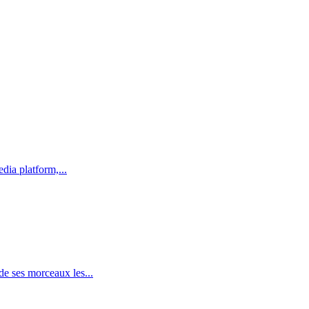
dia platform,...
e ses morceaux les...