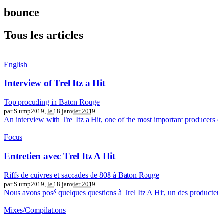
bounce
Tous les articles
English
Interview of Trel Itz a Hit
Top procuding in Baton Rouge
par Slump2019,
le 18 janvier 2019
An interview with Trel Itz a Hit, one of the most important producers
Focus
Entretien avec Trel Itz A Hit
Riffs de cuivres et saccades de 808 à Baton Rouge
par Slump2019,
le 18 janvier 2019
Nous avons posé quelques questions à Trel Itz A Hit, un des producte
Mixes/Compilations