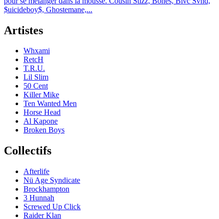
pour se mélanger dans la mousse. Cousin Stizz, Bones, Blvc Svnd,
$uicideboy$, Ghostemane,...
Artistes
Whxami
RetcH
T.R.U.
Lil Slim
50 Cent
Killer Mike
Ten Wanted Men
Horse Head
Al Kapone
Broken Boys
Collectifs
Afterlife
Nü Age Syndicate
Brockhampton
3 Hunnah
Screwed Up Click
Raider Klan