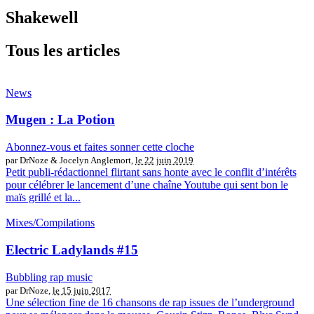
Shakewell
Tous les articles
News
Mugen : La Potion
Abonnez-vous et faites sonner cette cloche
par DrNoze & Jocelyn Anglemort,
le 22 juin 2019
Petit publi-rédactionnel flirtant sans honte avec le conflit d’intérêts
pour célébrer le lancement d’une chaîne Youtube qui sent bon le
maïs grillé et la...
Mixes/Compilations
Electric Ladylands #15
Bubbling rap music
par DrNoze,
le 15 juin 2017
Une sélection fine de 16 chansons de rap issues de l’underground