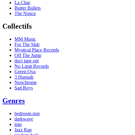
La Chat
Butter Bullets
The Nonce
Collectifs
MM Music
For The Slab
Mystical Place Records
Off The Jump
duct tape ent
No Limit Records
Green Ova
3 Hunnah
Neochrome
Sad Boys
Genres
bedroom pop
darkwave
trap
Jazz Rap