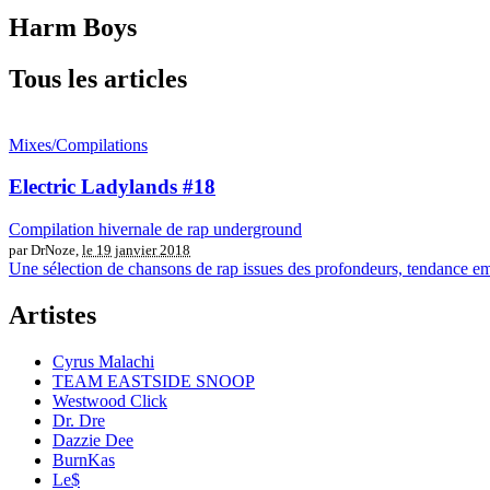
Harm Boys
Tous les articles
Mixes/Compilations
Electric Ladylands #18
Compilation hivernale de rap underground
par DrNoze,
le 19 janvier 2018
Une sélection de chansons de rap issues des profondeurs, tendance emo
Artistes
Cyrus Malachi
TEAM EASTSIDE SNOOP
Westwood Click
Dr. Dre
Dazzie Dee
BurnKas
Le$