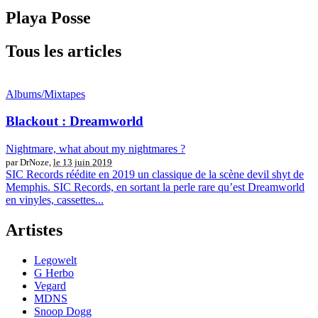
Playa Posse
Tous les articles
Albums/Mixtapes
Blackout : Dreamworld
Nightmare, what about my nightmares ?
par DrNoze,
le 13 juin 2019
SIC Records réédite en 2019 un classique de la scène devil shyt de
Memphis. SIC Records, en sortant la perle rare qu’est Dreamworld
en vinyles, cassettes...
Artistes
Legowelt
G Herbo
Vegard
MDNS
Snoop Dogg