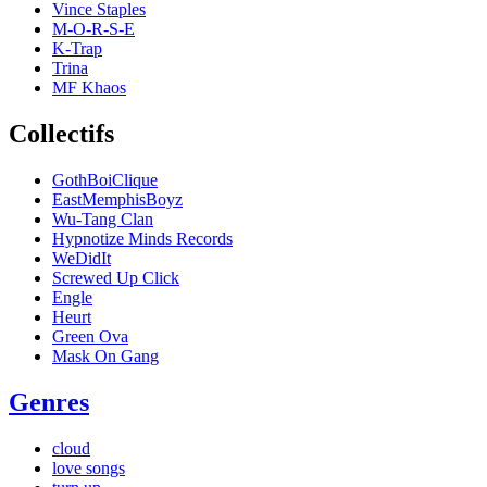
Vince Staples
M-O-R-S-E
K-Trap
Trina
MF Khaos
Collectifs
GothBoiClique
EastMemphisBoyz
Wu-Tang Clan
Hypnotize Minds Records
WeDidIt
Screwed Up Click
Engle
Heurt
Green Ova
Mask On Gang
Genres
cloud
love songs