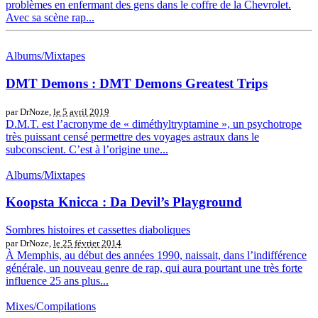
problèmes en enfermant des gens dans le coffre de la Chevrolet.
Avec sa scène rap...
Albums/Mixtapes
DMT Demons : DMT Demons Greatest Trips
par DrNoze,
le 5 avril 2019
D.M.T. est l’acronyme de « diméthyltryptamine », un psychotrope
très puissant censé permettre des voyages astraux dans le
subconscient. C’est à l’origine une...
Albums/Mixtapes
Koopsta Knicca : Da Devil’s Playground
Sombres histoires et cassettes diaboliques
par DrNoze,
le 25 février 2014
À Memphis, au début des années 1990, naissait, dans l’indifférence
générale, un nouveau genre de rap, qui aura pourtant une très forte
influence 25 ans plus...
Mixes/Compilations