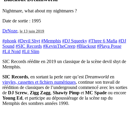
Nightmare, what about my nightmares ?
Date de sortie : 1995
DrNoze
,
le 13 juin 2019
#phonk
#Devil Shyt
#Memphis
#DJ Squeeky
#Three 6 Mafia
#DJ
Sound
#SIC Records
#KevinTheCreep
#Blackout
#Playa Posse
#Lil Noid
#Lil Slim
SIC Records réédite en 2019 un classique de la scène devil shyt de
Memphis.
SIC Records
, en sortant la perle rare qu’est
Dreamworld
en
vinyles, cassettes et fichiers numériques
, continue son travail de
réédition de classiques de l’underground commencé avec les sorties
de
DJ Screw
,
Zigg Zagg
,
Shawty Pimp
et
MC Spade
ou encore
Young Ed
, et participe au dépoussiérage de la scène rap du
Memphis des sombres années 1990.