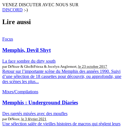
VENEZ DISCUTER AVEC NOUS SUR
DISCORD
:-)
Lire aussi
Focus
Memphis, Devil Shyt
La face sombre du dirty south
par DrNoze & Gho$tFrieza & Jocelyn Anglemort,
le 23 octobre 2017
Retour sur l’importante scène du Memphis des années 1990. Suivi
d’une sélection de 18 cassettes pour découvrir, ou approfondir, une
des scènes les plus...
Mixes/Compilations
Memphis : Underground Diaries
Des raretés mixées avec des moufles
par DrNoze,
le 3 février 2021
Une sélection salée de vieilles histoires de macros qui règlent leurs