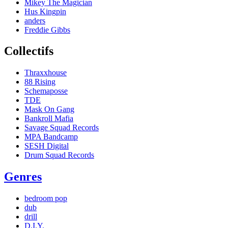
Mikey The Magician
Hus Kingpin
anders
Freddie Gibbs
Collectifs
Thraxxhouse
88 Rising
Schemaposse
TDE
Mask On Gang
Bankroll Mafia
Savage Squad Records
MPA Bandcamp
SESH Digital
Drum Squad Records
Genres
bedroom pop
dub
drill
D.I.Y.