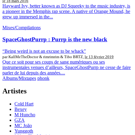
le 18 mars 2016
Hayward Ivy, better known as DJ Squeeky to the music industry, is
a pioneer in the Memphis rap scene. A native of Orange Mound, he
grew up immersed in the...
Mixes/Compilations
SpaceGhostPurrp : Purrp is the new black
“Being weird is not an excuse to be whack”
par KallMeTheDoctor & rimrimrim & Tibo BRTZ,
le 13 février 2019
Que ce soit pour ses coups de sang numériques ou ses
instrumentales venues d’ailleurs, SpaceGhostPurrp ne cesse de faire
parler de lui depuis des années....
Albums/Mixtapes
phonk
Artistes
Cold Hart
Bexey
M Huncho
GZA
MC João
Yunggoth