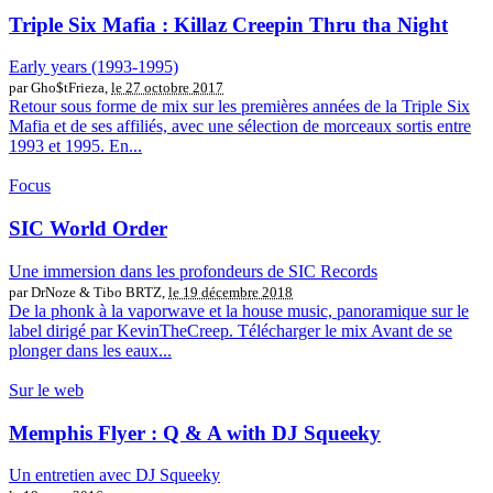
Triple Six Mafia : Killaz Creepin Thru tha Night
Early years (1993-1995)
par Gho$tFrieza,
le 27 octobre 2017
Retour sous forme de mix sur les premières années de la Triple Six
Mafia et de ses affiliés, avec une sélection de morceaux sortis entre
1993 et 1995. En...
Focus
SIC World Order
Une immersion dans les profondeurs de SIC Records
par DrNoze & Tibo BRTZ,
le 19 décembre 2018
De la phonk à la vaporwave et la house music, panoramique sur le
label dirigé par KevinTheCreep. Télécharger le mix Avant de se
plonger dans les eaux...
Sur le web
Memphis Flyer : Q & A with DJ Squeeky
Un entretien avec DJ Squeeky