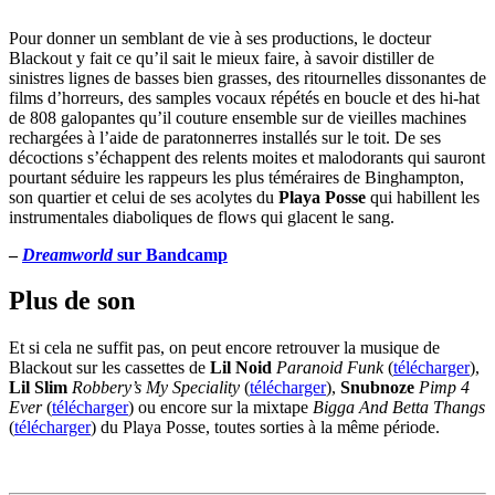
Pour donner un semblant de vie à ses productions, le docteur
Blackout y fait ce qu’il sait le mieux faire, à savoir distiller de
sinistres lignes de basses bien grasses, des ritournelles dissonantes de
films d’horreurs, des samples vocaux répétés en boucle et des hi-hat
de 808 galopantes qu’il couture ensemble sur de vieilles machines
rechargées à l’aide de paratonnerres installés sur le toit. De ses
décoctions s’échappent des relents moites et malodorants qui sauront
pourtant séduire les rappeurs les plus téméraires de Binghampton,
son quartier et celui de ses acolytes du
Playa Posse
qui habillent les
instrumentales diaboliques de flows qui glacent le sang.
–
Dreamworld
sur Bandcamp
Plus de son
Et si cela ne suffit pas, on peut encore retrouver la musique de
Blackout sur les cassettes de
Lil Noid
Paranoid Funk
(
télécharger
),
Lil Slim
Robbery’s My Speciality
(
télécharger
),
Snubnoze
Pimp 4
Ever
(
télécharger
) ou encore sur la mixtape
Bigga And Betta Thangs
(
télécharger
) du Playa Posse, toutes sorties à la même période.