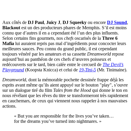
Aux côtés de
DJ Paul
,
Juicy J
,
DJ Squeeky
ou encore
DJ Sound
,
Blackout
est un des producteurs phares de Memphis. S’il est moins
connu que d’autres il en a cependant été l’un des plus influents.
Selon certains fins gourmets, nos
chefs
oscarisés de la
Three 6
Mafia
lui auraient repris pas mal d’ingrédients pour concocter leurs
meilleures sauces. Peu connu du grand public, il est cependant
toujours vénéré par les amateurs et sa cassette
Dreamworld
repose
aujourd’hui au panthéon de ces chefs d’œuvres poisseux et
redécouverts sur le tard, bien calée entre le cercueil de
The Devil’s
Playground
(Koopsta Knicca) et celui de
19-Tini-5
(Mr. Tinimaine).
Dreamworld
, dont la mémorable pochette dessinée frappe déjà les
esprits avant même qu’ils aient appuyé sur le bouton "play", s’ouvre
sur un dialogue tiré du film
Tales from the Hood
qui donne le ton en
nous révélant que les rêves du titre se transformeront très rapidement
en cauchemars, de ceux qui viennent nous rappeler à nos mauvaises
actions.
« But you are responsible for the lives you’ve taken…
for the dreams you’ve turned into nightmares. »