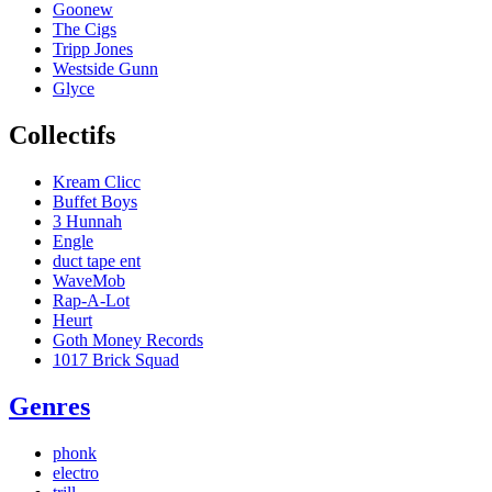
Goonew
The Cigs
Tripp Jones
Westside Gunn
Glyce
Collectifs
Kream Clicc
Buffet Boys
3 Hunnah
Engle
duct tape ent
WaveMob
Rap-A-Lot
Heurt
Goth Money Records
1017 Brick Squad
Genres
phonk
electro