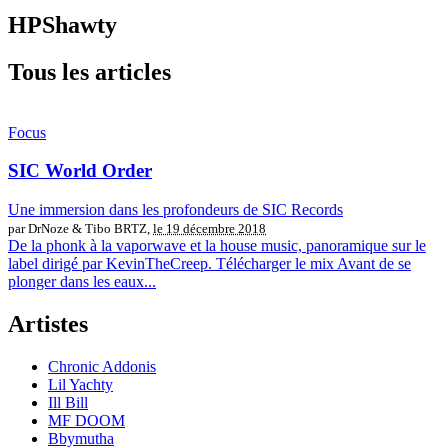
HPShawty
Tous les articles
Focus
SIC World Order
Une immersion dans les profondeurs de SIC Records
par DrNoze & Tibo BRTZ,
le 19 décembre 2018
De la phonk à la vaporwave et la house music, panoramique sur le
label dirigé par KevinTheCreep. Télécharger le mix Avant de se
plonger dans les eaux...
Artistes
Chronic Addonis
Lil Yachty
Ill Bill
MF DOOM
Bbymutha