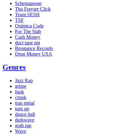
Schemaposse
Tha Frayser Click
Team SESH
TSF
Química Code
For The Slab
Cash Money
duct tape ent
Bromance Records
Drug Money USA
Genres
Jazz Rap
grime
funk
crunk
trap metal
turn up
dance hall
darkwave
goth rap
Wave