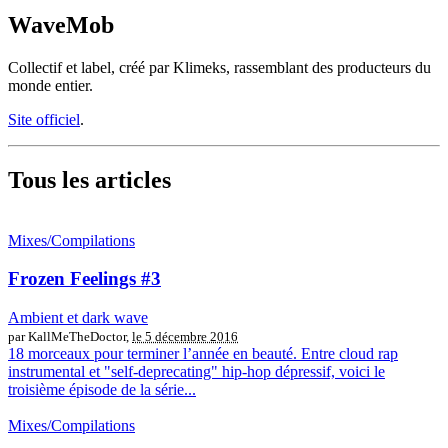
WaveMob
Collectif et label, créé par Klimeks, rassemblant des producteurs du
monde entier.
Site officiel
.
Tous les articles
Mixes/Compilations
Frozen Feelings #3
Ambient et dark wave
par KallMeTheDoctor,
le 5 décembre 2016
18 morceaux pour terminer l’année en beauté. Entre cloud rap
instrumental et "self-deprecating" hip-hop dépressif, voici le
troisième épisode de la série...
Mixes/Compilations