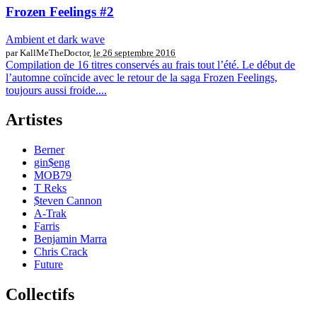
Frozen Feelings #2
Ambient et dark wave
par KallMeTheDoctor,
le 26 septembre 2016
Compilation de 16 titres conservés au frais tout l’été. Le début de
l’automne coïncide avec le retour de la saga Frozen Feelings,
toujours aussi froide....
Artistes
Berner
gin$eng
MOB79
T Reks
$teven Cannon
A-Trak
Farris
Benjamin Marra
Chris Crack
Future
Collectifs