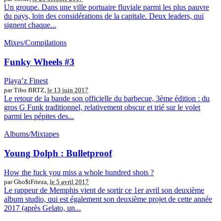
Un groupe. Dans une ville portuaire fluviale parmi les plus pauvre
du pays, loin des considérations de la capitale. Deux leaders, qui
signent chaque...
Mixes/Compilations
Funky Wheels #3
Playa’z Finest
par Tibo BRTZ,
le 13 juin 2017
Le retour de la bande son officielle du barbecue, 3ème édition : du
gros G Funk traditionnel, relativement obscur et trié sur le volet
parmi les pépites des...
Albums/Mixtapes
Young Dolph : Bulletproof
How the fuck you miss a whole hundred shots ?
par Gho$tFrieza,
le 5 avril 2017
Le rappeur de Memphis vient de sortir ce 1er avril son deuxième
album studio, qui est également son deuxième projet de cette année
2017 (après Gelato, un...