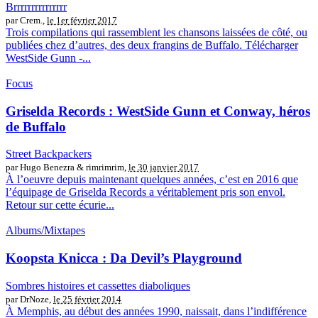
Brrrrrrrrrrrrrrr
par Crem.,
le 1er février 2017
Trois compilations qui rassemblent les chansons laissées de côté, ou
publiées chez d’autres, des deux frangins de Buffalo. Télécharger
WestSide Gunn -...
Focus
Griselda Records : WestSide Gunn et Conway, héros
de Buffalo
Street Backpackers
par Hugo Benezra & rimrimrim,
le 30 janvier 2017
À l’oeuvre depuis maintenant quelques années, c’est en 2016 que
l’équipage de Griselda Records a véritablement pris son envol.
Retour sur cette écurie...
Albums/Mixtapes
Koopsta Knicca : Da Devil’s Playground
Sombres histoires et cassettes diaboliques
par DrNoze,
le 25 février 2014
À Memphis, au début des années 1990, naissait, dans l’indifférence