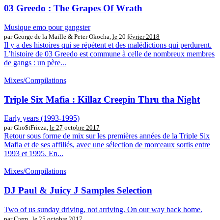
03 Greedo : The Grapes Of Wrath
Musique emo pour gangster
par George de la Maille & Peter Okocha,
le 20 février 2018
Il y a des histoires qui se répètent et des malédictions qui perdurent.
L’histoire de 03 Greedo est commune à celle de nombreux membres
de gangs : un père...
Mixes/Compilations
Triple Six Mafia : Killaz Creepin Thru tha Night
Early years (1993-1995)
par Gho$tFrieza,
le 27 octobre 2017
Retour sous forme de mix sur les premières années de la Triple Six
Mafia et de ses affiliés, avec une sélection de morceaux sortis entre
1993 et 1995. En...
Mixes/Compilations
DJ Paul & Juicy J Samples Selection
Two of us sunday driving, not arriving. On our way back home.
par Crem.,
le 25 octobre 2017