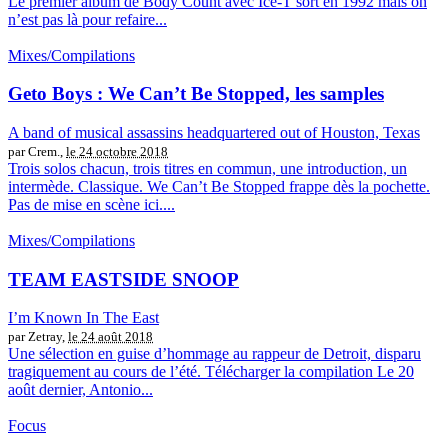
Le premier album de Body Count avec Ice-T sort en 1992 mais on
n’est pas là pour refaire...
Mixes/Compilations
Geto Boys : We Can’t Be Stopped, les samples
A band of musical assassins headquartered out of Houston, Texas
par Crem.,
le 24 octobre 2018
Trois solos chacun, trois titres en commun, une introduction, un
intermède. Classique. We Can’t Be Stopped frappe dès la pochette.
Pas de mise en scène ici....
Mixes/Compilations
TEAM EASTSIDE SNOOP
I’m Known In The East
par Zetray,
le 24 août 2018
Une sélection en guise d’hommage au rappeur de Detroit, disparu
tragiquement au cours de l’été. Télécharger la compilation Le 20
août dernier, Antonio...
Focus