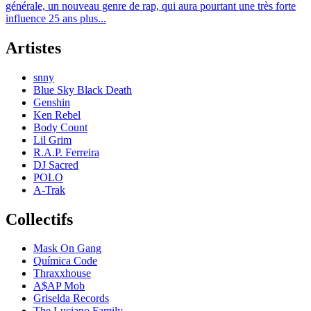
générale, un nouveau genre de rap, qui aura pourtant une très forte
influence 25 ans plus...
Artistes
snny
Blue Sky Black Death
Genshin
Ken Rebel
Body Count
Lil Grim
R.A.P. Ferreira
DJ Sacred
POLO
A-Trak
Collectifs
Mask On Gang
Química Code
Thraxxhouse
A$AP Mob
Griselda Records
The Luciano Family