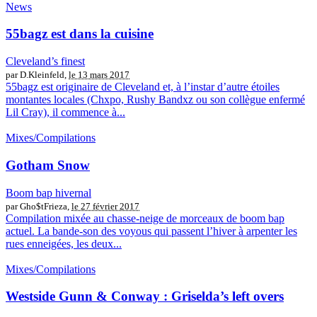
News
55bagz est dans la cuisine
Cleveland’s finest
par D.Kleinfeld,
le 13 mars 2017
55bagz est originaire de Cleveland et, à l’instar d’autre étoiles
montantes locales (Chxpo, Rushy Bandxz ou son collègue enfermé
Lil Cray), il commence à...
Mixes/Compilations
Gotham Snow
Boom bap hivernal
par Gho$tFrieza,
le 27 février 2017
Compilation mixée au chasse-neige de morceaux de boom bap
actuel. La bande-son des voyous qui passent l’hiver à arpenter les
rues enneigées, les deux...
Mixes/Compilations
Westside Gunn & Conway : Griselda’s left overs