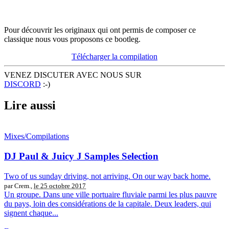
Pour découvrir les originaux qui ont permis de composer ce
classique nous vous proposons ce bootleg.
Télécharger la compilation
VENEZ DISCUTER AVEC NOUS SUR
DISCORD
:-)
Lire aussi
Mixes/Compilations
DJ Paul & Juicy J Samples Selection
Two of us sunday driving, not arriving. On our way back home.
par Crem.,
le 25 octobre 2017
Un groupe. Dans une ville portuaire fluviale parmi les plus pauvre
du pays, loin des considérations de la capitale. Deux leaders, qui
signent chaque...