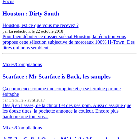
Focus
Houston : Dirty South
Houston, est-ce que vous me recevez ?
par La rédaction,
le 22 octobre 2018
Pour bien débuter ce dossier spécial Houston, la rédaction vous
propose cette sélection subjective de morceaux 100% H-Town. Des
titres qui nous semblent...
Mixes/Compilations
Scarface : Mr Scarface is Back, les samples
Ça commence comme une comptine et ça se termine par une
épitaphe
par Crem.,
le 7 avril 2017
Des $ en liasses, de la chnouf et des pes-pom. Aussi classique que
les douze titres, la pochette annonce la couleur. Encore plus
hardcore que tout vos...
Mixes/Compilations