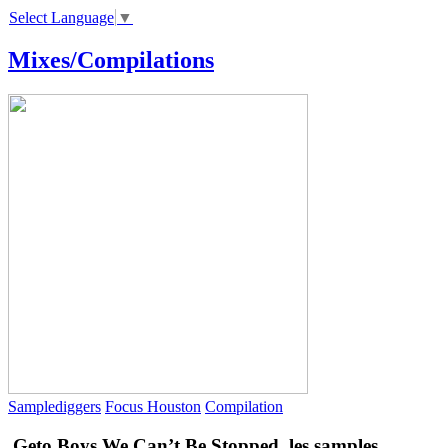
Select Language
▼
Mixes/Compilations
Samplediggers
Focus Houston
Compilation
Geto Boys
We Can’t Be Stopped, les samples