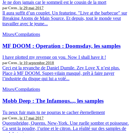
Je ne dors jamais car le sommeil est le cousin de la mort
par Crem.,
le 29 mai 2017
Il aura suffit d’un couplet. Un featuring. "Live at the barbecue" sur
Breaking Atoms de Main Source. Et depuis, tout le monde veut
travailler avec le jeune...
Mixes/Compilations
MF DOOM : Operation : Doomsday, les samples
I have plotted my revenge on you. Now I shall have it !
par Crem.,
le 10 septembre 2018
Ceci est la revanche de Daniel Dumile. Zev Love X n’est plus.
Place à MF DOOM. Super-vilain masqué, prêt à faire payer
l’industrie du disque qui lui a volé...
Mixes/Compilations
Mobb Deep : The Infamous..., les samples
Tu peux fuir mais tu ne pourras te cacher éternellement
par Crem.,
le 17 mai 2017
Queensbridge, Queens. New-York. Une ruelle sombre et poisseuse.
Ca sent la poudre, l’urine et le citron. La réalité sur des samples de