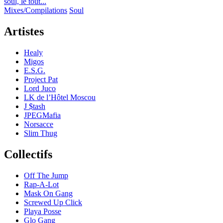
soul, le tout...
Mixes/Compilations
Soul
Artistes
Healy
Migos
E.S.G.
Project Pat
Lord Juco
LK de l’Hôtel Moscou
J $tash
JPEGMafia
Norsacce
Slim Thug
Collectifs
Off The Jump
Rap-A-Lot
Mask On Gang
Screwed Up Click
Playa Posse
Glo Gang