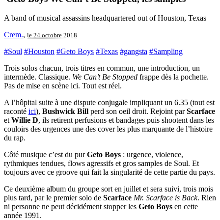
A band of musical assassins headquartered out of Houston, Texas
Crem.
,
le 24 octobre 2018
#Soul
#Houston
#Geto Boys
#Texas
#gangsta
#Sampling
Trois solos chacun, trois titres en commun, une introduction, un
intermède. Classique.
We Can’t Be Stopped
frappe dès la pochette.
Pas de mise en scène ici. Tout est réel.
A l’hôpital suite à une dispute conjugale impliquant un 6.35 (tout est
raconté
ici
),
Bushwick Bill
perd son oeil droit. Rejoint par
Scarface
et
Willie D
, ils retirent perfusions et bandages puis shootent dans les
couloirs des urgences une des cover les plus marquante de l’histoire
du rap.
Côté musique c’est du pur
Geto Boys
: urgence, violence,
rythmiques tendues, flows agressifs et gros samples de Soul. Et
toujours avec ce groove qui fait la singularité de cette partie du pays.
Ce deuxième album du groupe sort en juillet et sera suivi, trois mois
plus tard, par le premier solo de
Scarface
Mr. Scarface is Back
. Rien
ni personne ne peut décidément stopper les
Geto Boys
en cette
année 1991.