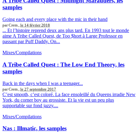
A Tribe Called Quest : Midnight Marauders, les
samples
Going each and every place with the mic in their hand
par Crem.,
le 14 février 2018
... Et l’histoire reprend deux ans plus tard. En 1993 tout le monde
aime A Tribe Called Quest, de Too $hort à Large Professor en
passant par Puff Daddy. On...
Mixes/Compilations
A Tribe Called Quest : The Low End Theory, les
samples
Back in the days when I was a teenager...
par Crem.,
le 27 septembre 2017
C’est smooth, c’est coloré. La face ensoleillé du Queens irradie New
York, du corner boy au grossiste. Et la vie est un peu plus
supportable sur fond jazzy....
Mixes/Compilations
Nas : Illmatic, les samples