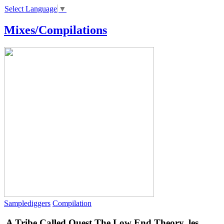
Select Language
▼
Mixes/Compilations
Samplediggers
Compilation
A Tribe Called Quest
The Low End Theory, les