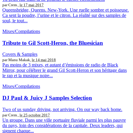
par Crem.,
le 17 mai 2017
Queensbridge, Queens. New-York. Une ruelle sombre et poisseuse.
Ca sent la poudre, l’urine et le citron. La réalité sur des samples de
soul, le tout...
Mixes/Compilations
Tribute to Gil Scott-Heron, the Bluesician
Covers & Samples
par Manu Makak,
le 14 mai 2018
Pas moins de 3 mixes, et autant d’émissions de radio de Black
Mirror, pour célébrer le grand Gil Scott-Heron et son héritage dans
le rap et la musique noire...
Mixes/Compilations
DJ Paul & Juicy J Samples Selection
Two of us sunday driving, not arriving. On our way back home.
par Crem.,
le 25 octobre 2017
Un groupe. Dans une ville portuaire fluviale parmi les plus pauvre
du pays, loin des considérations de la capitale. Deux leaders, qui
signent chaque...