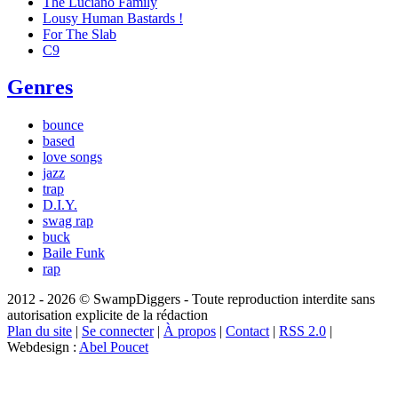
The Luciano Family
Lousy Human Bastards !
For The Slab
C9
Genres
bounce
based
love songs
jazz
trap
D.I.Y.
swag rap
buck
Baile Funk
rap
2012 - 2026 © SwampDiggers - Toute reproduction interdite sans
autorisation explicite de la rédaction
Plan du site
|
Se connecter
|
À propos
|
Contact
|
RSS 2.0
|
Webdesign :
Abel Poucet