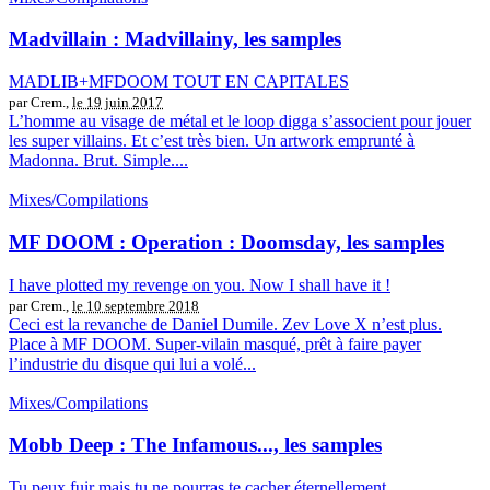
Madvillain : Madvillainy, les samples
MADLIB+MFDOOM TOUT EN CAPITALES
par Crem.,
le 19 juin 2017
L’homme au visage de métal et le loop digga s’associent pour jouer
les super villains. Et c’est très bien. Un artwork emprunté à
Madonna. Brut. Simple....
Mixes/Compilations
MF DOOM : Operation : Doomsday, les samples
I have plotted my revenge on you. Now I shall have it !
par Crem.,
le 10 septembre 2018
Ceci est la revanche de Daniel Dumile. Zev Love X n’est plus.
Place à MF DOOM. Super-vilain masqué, prêt à faire payer
l’industrie du disque qui lui a volé...
Mixes/Compilations
Mobb Deep : The Infamous..., les samples
Tu peux fuir mais tu ne pourras te cacher éternellement