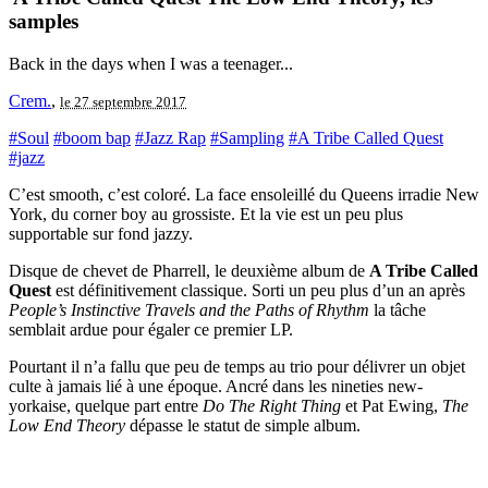
samples
Back in the days when I was a teenager...
Crem.
,
le 27 septembre 2017
#Soul
#boom bap
#Jazz Rap
#Sampling
#A Tribe Called Quest
#jazz
C’est smooth, c’est coloré. La face ensoleillé du Queens irradie New
York, du corner boy au grossiste. Et la vie est un peu plus
supportable sur fond jazzy.
Disque de chevet de Pharrell, le deuxième album de
A Tribe Called
Quest
est définitivement classique. Sorti un peu plus d’un an après
People’s Instinctive Travels and the Paths of Rhythm
la tâche
semblait ardue pour égaler ce premier LP.
Pourtant il n’a fallu que peu de temps au trio pour délivrer un objet
culte à jamais lié à une époque. Ancré dans les nineties new-
yorkaise, quelque part entre
Do The Right Thing
et Pat Ewing,
The
Low End Theory
dépasse le statut de simple album.