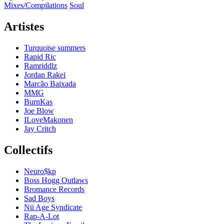
Mixes/Compilations
Soul
Artistes
Turquoise summers
Rapid Ric
Ramriddlz
Jordan Rakei
Marcão Baixada
MMG
BurnKas
Joe Blow
ILoveMakonen
Jay Critch
Collectifs
Neuro$kp
Boss Hogg Outlaws
Bromance Records
Sad Boys
Nü Age Syndicate
Rap-A-Lot