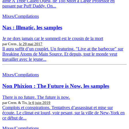
aime A Tribe Called Quest, de Too $hort à Large Professor en
passant par Puff Daddy. On...
Mixes/Compilations
Nas : Illmatic, les samples
Je ne dors jamais car le sommeil est le cousin de la mort
par Crem.,
le 29 mai 2017
Il aura suffit d’un couplet. Un featuring. "Live at the barbecue" sur
Breaking Atoms de Main Source. Et depuis, tout le monde veut
travailler avec le jeune...
Mixes/Compilations
Non Phixion : The Future is Now, les samples
There is no future. The future is now.
par Crem. & Tis,
le 6 juin 2019
Complots et conspirations. Tentatives d’assassinat et mise sur
écoute. Le climat est lourd, voir pesant, sur la ville de New-York en
ce début de...
Mixes/Compilations