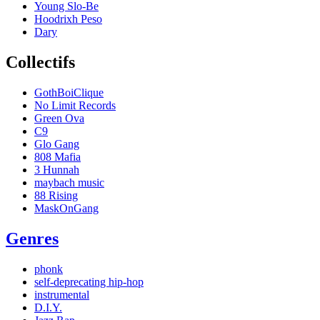
Young Slo-Be
Hoodrixh Peso
Dary
Collectifs
GothBoiClique
No Limit Records
Green Ova
C9
Glo Gang
808 Mafia
3 Hunnah
maybach music
88 Rising
MaskOnGang
Genres
phonk
self-deprecating hip-hop
instrumental
D.I.Y.