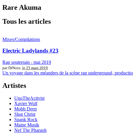
Rare Akuma
Tous les articles
Mixes/Compilations
Electric Ladylands #23
Rap souterrain - mai 2019
par DrNoze,
le 25 mars 2019
Un voyage dans les méandres de la scène rap underground, productio
Artistes
UnoTheActivist
Xavier Wulf
Mobb Deep
Slug Christ
Spank Rock
Maine Musik
Nef The Pharaoh