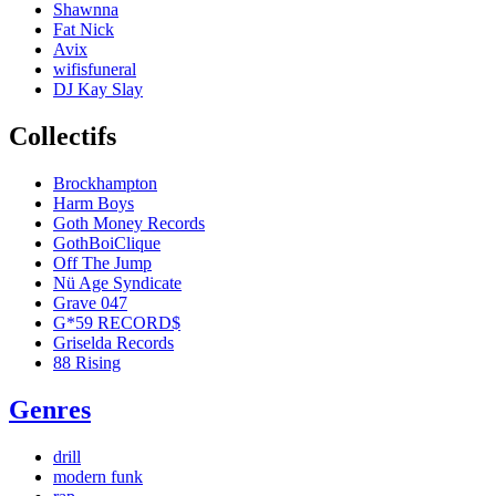
Shawnna
Fat Nick
Avix
wifisfuneral
DJ Kay Slay
Collectifs
Brockhampton
Harm Boys
Goth Money Records
GothBoiClique
Off The Jump
Nü Age Syndicate
Grave 047
G*59 RECORD$
Griselda Records
88 Rising
Genres
drill
modern funk