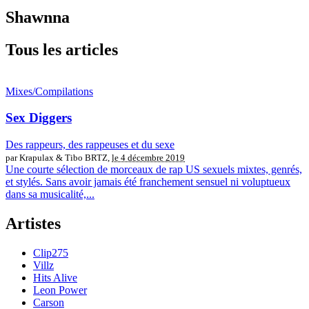
Shawnna
Tous les articles
Mixes/Compilations
Sex Diggers
Des rappeurs, des rappeuses et du sexe
par Krapulax & Tibo BRTZ,
le 4 décembre 2019
Une courte sélection de morceaux de rap US sexuels mixtes, genrés,
et stylés. Sans avoir jamais été franchement sensuel ni voluptueux
dans sa musicalité,...
Artistes
Clip275
Villz
Hits Alive
Leon Power
Carson