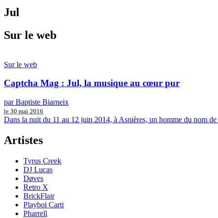
Jul
Sur le web
Sur le web
Captcha Mag : Jul, la musique au cœur pur
par Baptiste Biarneix
le 30 mai 2016
Dans la nuit du 11 au 12 juin 2014, à Asnières, un homme du nom de Ka
Artistes
Tyrus Creek
DJ Lucas
Døves
Retro X
BrickFlair
Playboi Carti
Pharrell