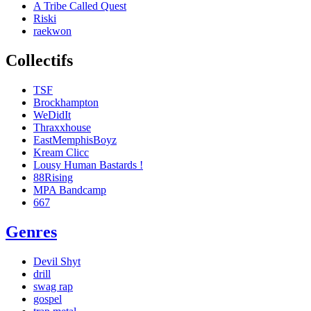
A Tribe Called Quest
Riski
raekwon
Collectifs
TSF
Brockhampton
WeDidIt
Thraxxhouse
EastMemphisBoyz
Kream Clicc
Lousy Human Bastards !
88Rising
MPA Bandcamp
667
Genres
Devil Shyt
drill
swag rap
gospel