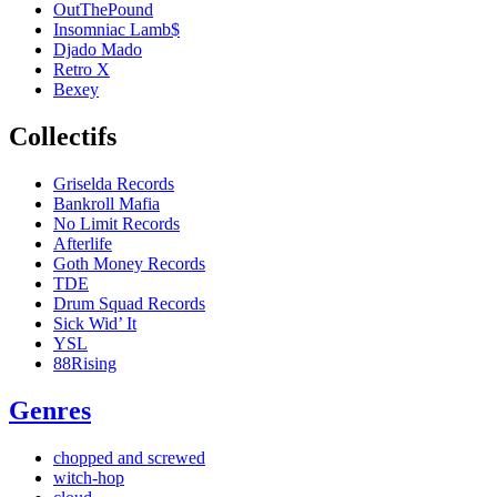
OutThePound
Insomniac Lamb$
Djado Mado
Retro X
Bexey
Collectifs
Griselda Records
Bankroll Mafia
No Limit Records
Afterlife
Goth Money Records
TDE
Drum Squad Records
Sick Wid’ It
YSL
88Rising
Genres
chopped and screwed
witch-hop