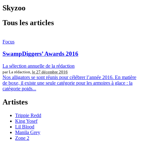
Skyzoo
Tous les articles
Focus
SwampDiggers’ Awards 2016
La sélection annuelle de la rédaction
par La rédaction,
le 27 décembre 2016
Nos alligators se sont réunis pour célébrer l’année 2016. En matière
de boxe, il existe une seule catégorie pour les armoires à glace : la
catégorie poids...
Artistes
Trippie Redd
King Yosef
Lil Blood
Manila Grey
Zone 2