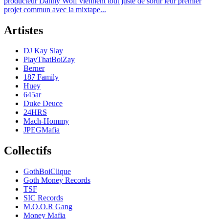
producteur Danny Wolf viennent tout juste de sortir leur premier
projet commun avec la mixtape...
Artistes
DJ Kay Slay
PlayThatBoiZay
Berner
187 Family
Huey
645ar
Duke Deuce
24HRS
Mach-Hommy
JPEGMafia
Collectifs
GothBoiClique
Goth Money Records
TSF
SIC Records
M.O.O.R Gang
Money Mafia