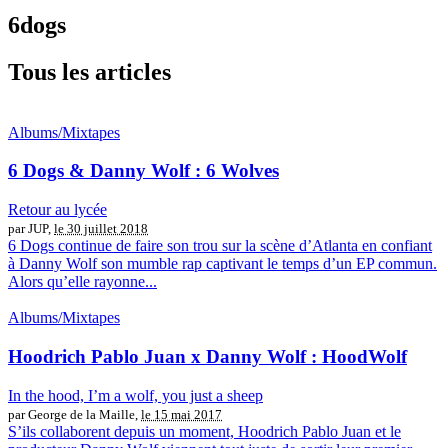
6dogs
Tous les articles
Albums/Mixtapes
6 Dogs & Danny Wolf : 6 Wolves
Retour au lycée
par JUP,
le 30 juillet 2018
6 Dogs continue de faire son trou sur la scène d’Atlanta en confiant
à Danny Wolf son mumble rap captivant le temps d’un EP commun.
Alors qu’elle rayonne...
Albums/Mixtapes
Hoodrich Pablo Juan x Danny Wolf : HoodWolf
In the hood, I’m a wolf, you just a sheep
par George de la Maille,
le 15 mai 2017
S’ils collaborent depuis un moment, Hoodrich Pablo Juan et le