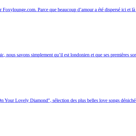
Foxylounge.com. Parce que beaucoup d’amour a été dispersé ici et là su
ic, nous savons simplement qu’il est londonien et que ses premières sort
 On Your Lovely Diamond", sélection des plus belles love songs dénichée