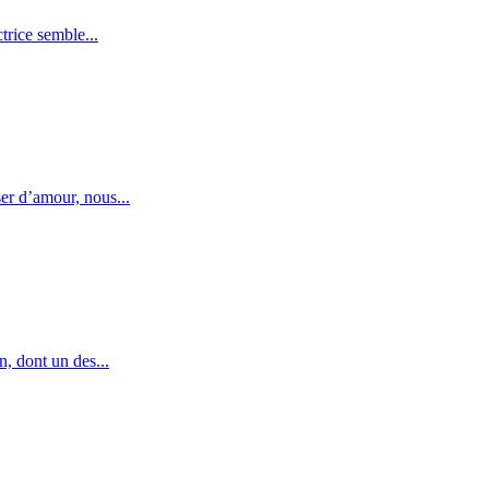
rice semble...
er d’amour, nous...
, dont un des...