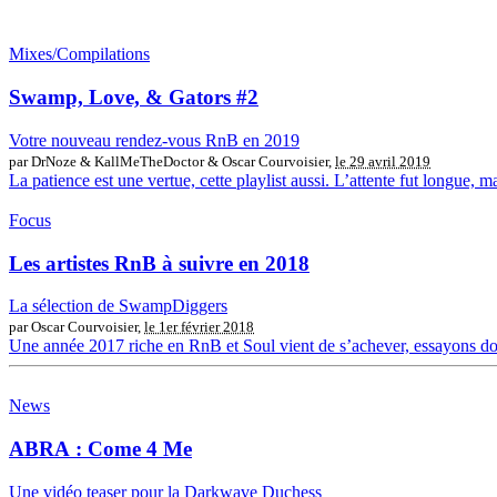
Mixes/Compilations
Swamp, Love, & Gators #2
Votre nouveau rendez-vous RnB en 2019
par DrNoze & KallMeTheDoctor & Oscar Courvoisier,
le 29 avril 2019
La patience est une vertue, cette playlist aussi. L’attente fut longue, m
Focus
Les artistes RnB à suivre en 2018
La sélection de SwampDiggers
par Oscar Courvoisier,
le 1er février 2018
Une année 2017 riche en RnB et Soul vient de s’achever, essayons donc
News
ABRA : Come 4 Me
Une vidéo teaser pour la Darkwave Duchess