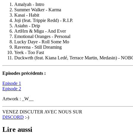
Amalyah - Intro
Summer Walker - Karma
Kasai - Habit
Joji (feat. Trippie Redd) - R.I.P.
Asiahn - Drip
ArtHrn & Migu - And Ever
Emotional Oranges - Personal
Lucky Daye - Roll Some Mo
Raveena - Still Dreaming
Yeek - Too Fast
Duckwrth (feat. Kiana Ledé, Terrace Martin, Medasin) - 
Episodes précédents :
Episode 1
Episode 2
Artwork : _W__
VENEZ DISCUTER AVEC NOUS SUR
DISCORD
:-)
Lire aussi