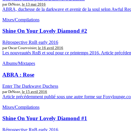
par DrNoze,
le 13 mai 2016
ABRA, duchesse de la darkwave et avenir de la soul selon Awful Recor
Mixes/Compilations
Shine On Your Lovely Diamond #2
Rétrospective RnB early 2016
par Oscar Courvoisier,
le 16 avril 2016
Les nouveautés RnB et soul pour ce printemps 2016. Article précédem
Albums/Mixtapes
ABRA : Rose
Enter The Darkwave Duchess
par DrNoze,
le 15 avril 2016
Article précédemment publié sous une autre forme sur Foxylounge.com
Mixes/Compilations
Shine On Your Lovely Diamond #1
Rétrospective RnB early 2016