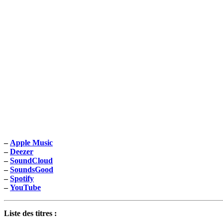
–
Apple Music
–
Deezer
–
SoundCloud
–
SoundsGood
–
Spotify
–
YouTube
Liste des titres :