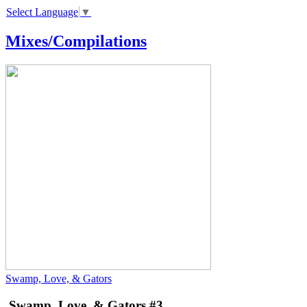
Select Language
▼
Mixes/Compilations
Swamp, Love, & Gators
Swamp, Love, & Gators #3