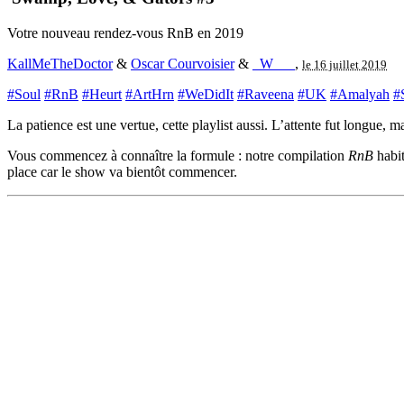
Votre nouveau rendez-vous RnB en 2019
KallMeTheDoctor
&
Oscar Courvoisier
&
_W___
,
le 16 juillet 2019
#Soul
#RnB
#Heurt
#ArtHrn
#WeDidIt
#Raveena
#UK
#Amalyah
#
La patience est une vertue, cette playlist aussi. L’attente fut longue, m
Vous commencez à connaître la formule : notre compilation
RnB
habit
place car le show va bientôt commencer.