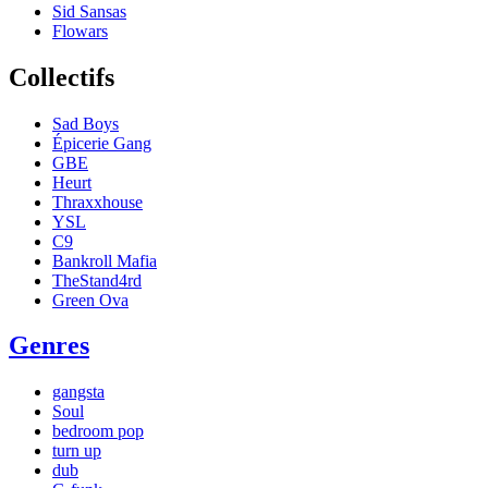
Sid Sansas
Flowars
Collectifs
Sad Boys
Épicerie Gang
GBE
Heurt
Thraxxhouse
YSL
C9
Bankroll Mafia
TheStand4rd
Green Ova
Genres
gangsta
Soul
bedroom pop
turn up
dub