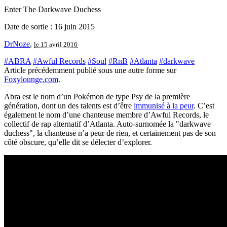
Enter The Darkwave Duchess
Date de sortie : 16 juin 2015
DrNoze
,
le 15 avril 2016
#ABRA
#Awful Records
#Soul
#RnB
#Atlanta
#darkwave
Article précédemment publié sous une autre forme sur
Foxylounge.com
.
Abra est le nom d’un Pokémon de type Psy de la première
génération, dont un des talents est d’être
immunisé à la peur
. C’est
également le nom d’une chanteuse membre d’Awful Records, le
collectif de rap alternatif d’Atlanta. Auto-surnomée la "darkwave
duchess", la chanteuse n’a peur de rien, et certainement pas de son
côté obscure, qu’elle dit se délecter d’explorer.