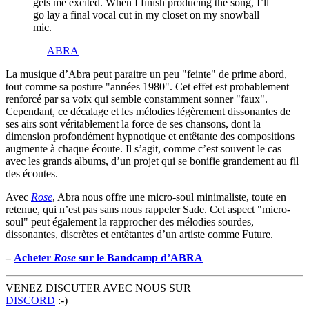
gets me excited. When I finish producing the song, I’ll
go lay a final vocal cut in my closet on my snowball
mic.
—
ABRA
La musique d’Abra peut paraitre un peu "feinte" de prime abord,
tout comme sa posture "années 1980". Cet effet est probablement
renforcé par sa voix qui semble constamment sonner "faux".
Cependant, ce décalage et les mélodies légèrement dissonantes de
ses airs sont véritablement la force de ses chansons, dont la
dimension profondément hypnotique et entêtante des compositions
augmente à chaque écoute. Il s’agit, comme c’est souvent le cas
avec les grands albums, d’un projet qui se bonifie grandement au fil
des écoutes.
Avec
Rose
, Abra nous offre une micro-soul minimaliste, toute en
retenue, qui n’est pas sans nous rappeler Sade. Cet aspect "micro-
soul" peut également la rapprocher des mélodies sourdes,
dissonantes, discrètes et entêtantes d’un artiste comme Future.
–
Acheter
Rose
sur le Bandcamp d’ABRA
VENEZ DISCUTER AVEC NOUS SUR
DISCORD
:-)