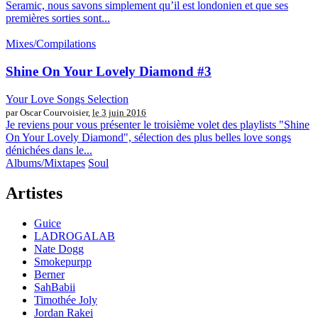
Seramic, nous savons simplement qu’il est londonien et que ses
premières sorties sont...
Mixes/Compilations
Shine On Your Lovely Diamond #3
Your Love Songs Selection
par Oscar Courvoisier,
le 3 juin 2016
Je reviens pour vous présenter le troisième volet des playlists "Shine
On Your Lovely Diamond", sélection des plus belles love songs
dénichées dans le...
Albums/Mixtapes
Soul
Artistes
Guice
LADROGALAB
Nate Dogg
Smokepurpp
Berner
SahBabii
Timothée Joly
Jordan Rakei