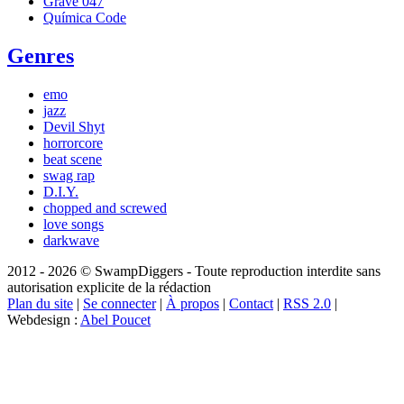
Grave 047
Química Code
Genres
emo
jazz
Devil Shyt
horrorcore
beat scene
swag rap
D.I.Y.
chopped and screwed
love songs
darkwave
2012 - 2026 © SwampDiggers - Toute reproduction interdite sans
autorisation explicite de la rédaction
Plan du site
|
Se connecter
|
À propos
|
Contact
|
RSS 2.0
|
Webdesign :
Abel Poucet