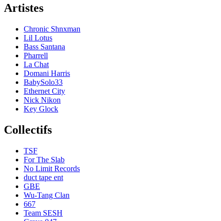
Artistes
Chronic Shnxman
Lil Lotus
Bass Santana
Pharrell
La Chat
Domani Harris
BabySolo33
Ethernet City
Nick Nikon
Key Glock
Collectifs
TSF
For The Slab
No Limit Records
duct tape ent
GBE
Wu-Tang Clan
667
Team SESH