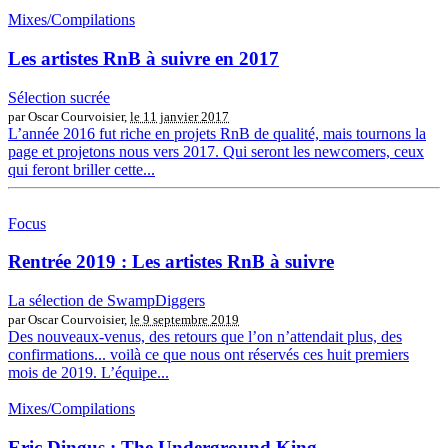
Mixes/Compilations
Les artistes RnB à suivre en 2017
Sélection sucrée
par Oscar Courvoisier,
le 11 janvier 2017
L’année 2016 fut riche en projets RnB de qualité, mais tournons la
page et projetons nous vers 2017. Qui seront les newcomers, ceux
qui feront briller cette...
Focus
Rentrée 2019 : Les artistes RnB à suivre
La sélection de SwampDiggers
par Oscar Courvoisier,
le 9 septembre 2019
Des nouveaux-venus, des retours que l’on n’attendait plus, des
confirmations... voilà ce que nous ont réservés ces huit premiers
mois de 2019. L’équipe...
Mixes/Compilations
Eric Dingus : The Underground King