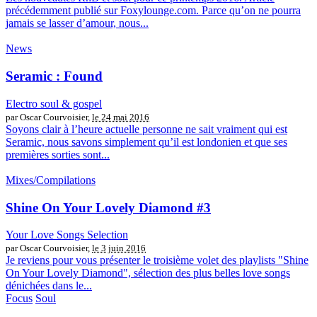
précédemment publié sur Foxylounge.com. Parce qu’on ne pourra
jamais se lasser d’amour, nous...
News
Seramic : Found
Electro soul & gospel
par Oscar Courvoisier,
le 24 mai 2016
Soyons clair à l’heure actuelle personne ne sait vraiment qui est
Seramic, nous savons simplement qu’il est londonien et que ses
premières sorties sont...
Mixes/Compilations
Shine On Your Lovely Diamond #3
Your Love Songs Selection
par Oscar Courvoisier,
le 3 juin 2016
Je reviens pour vous présenter le troisième volet des playlists "Shine
On Your Lovely Diamond", sélection des plus belles love songs
dénichées dans le...
Focus
Soul