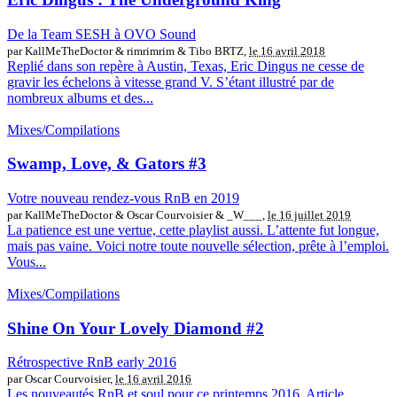
De la Team SESH à OVO Sound
par KallMeTheDoctor & rimrimrim & Tibo BRTZ,
le 16 avril 2018
Replié dans son repère à Austin, Texas, Eric Dingus ne cesse de
gravir les échelons à vitesse grand V. S’étant illustré par de
nombreux albums et des...
Mixes/Compilations
Swamp, Love, & Gators #3
Votre nouveau rendez-vous RnB en 2019
par KallMeTheDoctor & Oscar Courvoisier & _W___,
le 16 juillet 2019
La patience est une vertue, cette playlist aussi. L’attente fut longue,
mais pas vaine. Voici notre toute nouvelle sélection, prête à l’emploi.
Vous...
Mixes/Compilations
Shine On Your Lovely Diamond #2
Rétrospective RnB early 2016
par Oscar Courvoisier,
le 16 avril 2016
Les nouveautés RnB et soul pour ce printemps 2016. Article