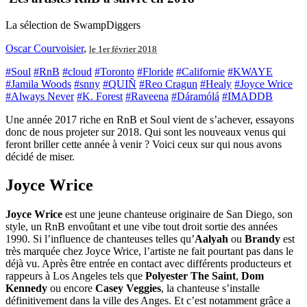
La sélection de SwampDiggers
Oscar Courvoisier
,
le 1er février 2018
#Soul
#RnB
#cloud
#Toronto
#Floride
#Californie
#KWAYE
#Jamila Woods
#snny
#QUIÑ
#Reo Cragun
#Healy
#Joyce Wrice
#Always Never
#K. Forest
#Raveena
#Dáramólá
#IMADDB
Une année 2017 riche en RnB et Soul vient de s’achever, essayons
donc de nous projeter sur 2018. Qui sont les nouveaux venus qui
feront briller cette année à venir ? Voici ceux sur qui nous avons
décidé de miser.
Joyce Wrice
Joyce Wrice
est une jeune chanteuse originaire de San Diego, son
style, un RnB envoûtant et une vibe tout droit sortie des années
1990. Si l’influence de chanteuses telles qu’
Aalyah
ou
Brandy
est
très marquée chez Joyce Wrice, l’artiste ne fait pourtant pas dans le
déjà vu. Après être entrée en contact avec différents producteurs et
rappeurs à Los Angeles tels que
Polyester The Saint
,
Dom
Kennedy
ou encore
Casey Veggies
, la chanteuse s’installe
définitivement dans la ville des Anges. Et c’est notamment grâce a