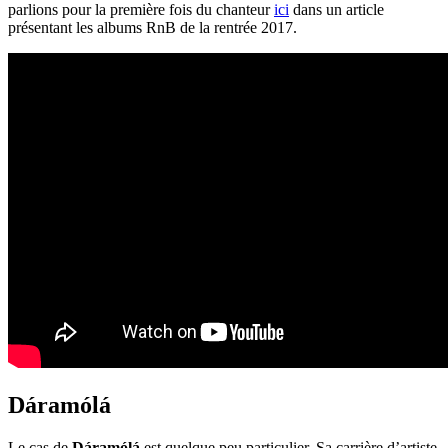
parlions pour la première fois du chanteur
ici
dans un article
présentant les albums RnB de la rentrée 2017.
Dáramólá
Le cas de
Dáramólá
est quelque peu particulier. Sa carrière d’artiste