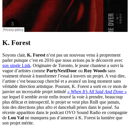
K. Forest
Soyons clair,
K. Forest
n’est pas un nouveau venu à proprement
parler puisque c’est en 2016 que nous avions pu le découvrir avec
son single Link
. Originaire de Toronto, le jeune chanteur a suivi la
vague d’artistes comme
PartyNextDoor
ou
Roy Woods
sans
vraiment réussir à transformer l’essai à travers un projet. A vrai dire,
l’artiste c’est beaucoup cherché et a avancé un long moment sans
véritable direction artistique. Pourant, K. Forest a sorti en ce mois de
janvier un incroyable projet intitulé
« When It’s All Said And Done »
sur lequel il semble avoir enfin trouvé la voie à prendre, beaucoup
plus délicat et introspectif, le projet se veut plus RnB que jamais,
loin des directions plus afro et dancehall prises dans le passé. Sa
récente apparition dans le podcast OVO Sound Radio en compagnie
de
Lou Val
ne manquera pas d’amener à K. Forest la lumière que
son projet mérite.