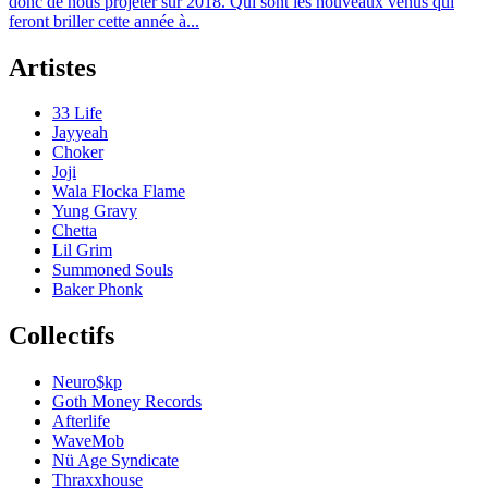
donc de nous projeter sur 2018. Qui sont les nouveaux venus qui
feront briller cette année à...
Artistes
33 Life
Jayyeah
Choker
Joji
Wala Flocka Flame
Yung Gravy
Chetta
Lil Grim
Summoned Souls
Baker Phonk
Collectifs
Neuro$kp
Goth Money Records
Afterlife
WaveMob
Nü Age Syndicate
Thraxxhouse