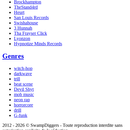
Brockhampton
TheStand4rd
Heurt
San Louis Records
Swishahouse
3 Hunnah
Tha Frayser Click
Lyonzon
Hypnotize Minds Records
Genres
witch-hop
darkwave
trill
beat scene
Devil Shyt
mob music
neon rap
horrorcore
drill
G-funk
2012 - 2026 © SwampDiggers - Toute reproduction interdite sans