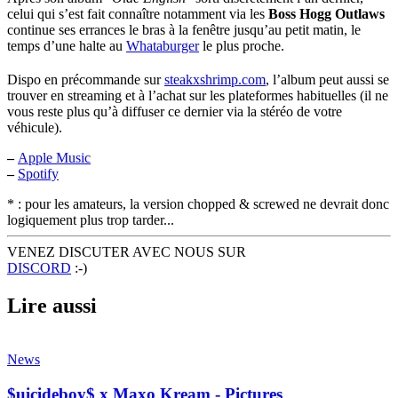
celui qui s’est fait connaître notamment via les
Boss Hogg Outlaws
continue ses errances le bras à la fenêtre jusqu’au petit matin, le
temps d’une halte au
Whataburger
le plus proche.
Dispo en précommande sur
steakxshrimp.com
, l’album peut aussi se
trouver en streaming et à l’achat sur les plateformes habituelles (il ne
vous reste plus qu’à diffuser ce dernier via la stéréo de votre
véhicule).
–
Apple Music
–
Spotify
* : pour les amateurs, la version chopped & screwed ne devrait donc
logiquement plus trop tarder...
VENEZ DISCUTER AVEC NOUS SUR
DISCORD
:-)
Lire aussi
News
$uicideboy$ x Maxo Kream - Pictures