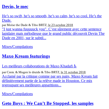
Devin, le mec
He’s so swift, he’s so smooth, he’s so calm, he’s so cool. He’s the
Dude.
par Moïse the Dude & Tibo BRTZ,
le 23 octobre 2018
"I just wanna fuuuuuck you". C’est sûrement avec cette sentence
lapidaire mais mélodieuse que le grand public découvrit Devin The
Dude en 2001, sur le subtil...
Mixes/Compilations
Maxo Kream featurings
Les meilleurs collaborations de Maxo Khadafi ♿️
par Crem. & Mugen le druide & Tibo BRTZ,
le 31 octobre 2018
Acclamé par la critique comme par ses pairs, Maxo Kream fait
définitivement partie de la relève made in Houston. Ce mix
regroupant ses meilleures apparitions...
Mixes/Compilations
Geto Boys : We Can’t Be Stopped, les samples