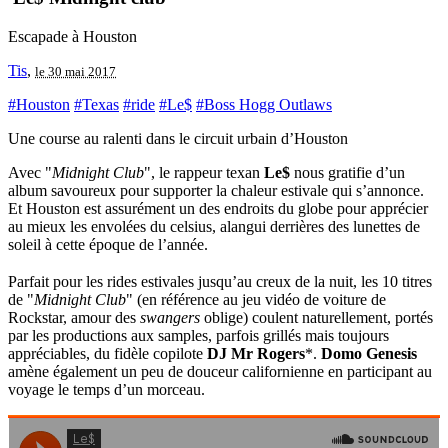
Escapade à Houston
Tis
,
le 30 mai 2017
#Houston
#Texas
#ride
#Le$
#Boss Hogg Outlaws
Une course au ralenti dans le circuit urbain d’Houston
Avec "
Midnight Club
", le rappeur texan
Le$
nous gratifie d’un
album savoureux pour supporter la chaleur estivale qui s’annonce.
Et Houston est assurément un des endroits du globe pour apprécier
au mieux les envolées du celsius, alangui derrières des lunettes de
soleil à cette époque de l’année.
Parfait pour les rides estivales jusqu’au creux de la nuit, les 10 titres
de "
Midnight Club
" (en référence au jeu vidéo de voiture de
Rockstar, amour des
swangers
oblige) coulent naturellement, portés
par les productions aux samples, parfois grillés mais toujours
appréciables, du fidèle copilote
DJ Mr Rogers
*.
Domo Genesis
amène également un peu de douceur californienne en participant au
voyage le temps d’un morceau.