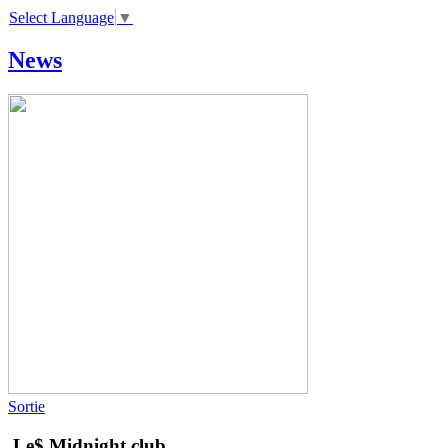
Select Language
▼
News
Sortie
Le$
Midnight club