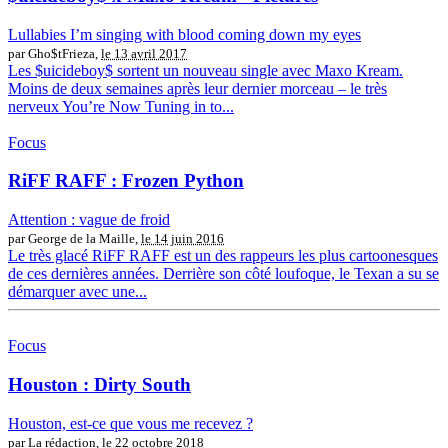
Lullabies I’m singing with blood coming down my eyes
par Gho$tFrieza,
le 13 avril 2017
Les $uicideboy$ sortent un nouveau single avec Maxo Kream.
Moins de deux semaines après leur dernier morceau – le très
nerveux You’re Now Tuning in to...
Focus
RiFF RAFF : Frozen Python
Attention : vague de froid
par George de la Maille,
le 14 juin 2016
Le très glacé RiFF RAFF est un des rappeurs les plus cartoonesques
de ces dernières années. Derrière son côté loufoque, le Texan a su se
démarquer avec une...
Focus
Houston : Dirty South
Houston, est-ce que vous me recevez ?
par La rédaction,
le 22 octobre 2018