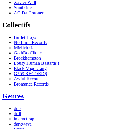
Xavier Wulf
Southside
AG Da Coroner
Collectifs
Buffet Boys
No Limit Records
MM Music
GothBoiClique
Brockhampton
Lousy Human Bastards !
Black Migo Gang
G*59 RECORD$
Awful Records
Bromance Records
Genres
dub
drill
internet rap
darkwave