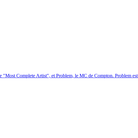
, le "Most Complete Artist", et Problem, le MC de Compton. Problem est 