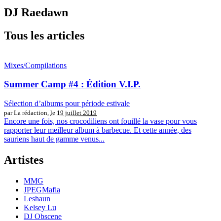
DJ Raedawn
Tous les articles
Mixes/Compilations
Summer Camp #4 : Édition V.I.P.
Sélection d’albums pour période estivale
par La rédaction,
le 19 juillet 2019
Encore une fois, nos crocodiliens ont fouillé la vase pour vous
rapporter leur meilleur album à barbecue. Et cette année, des
sauriens haut de gamme venus...
Artistes
MMG
JPEGMafia
Leshaun
Kelsey Lu
DJ Obscene