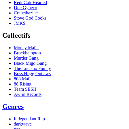
ReddColdHearted
Doc Gynéco
Comethazine
Stove God Cooks
JMK$
Collectifs
Money Mafia
Brockhampton
Murder Gang
Black Migo Gang
The Luciano Family
Boss Hogg Outlaws
808 Mafia
88 Rising
Team SESH
Awful Records
Genres
Independant Rap
darkwave