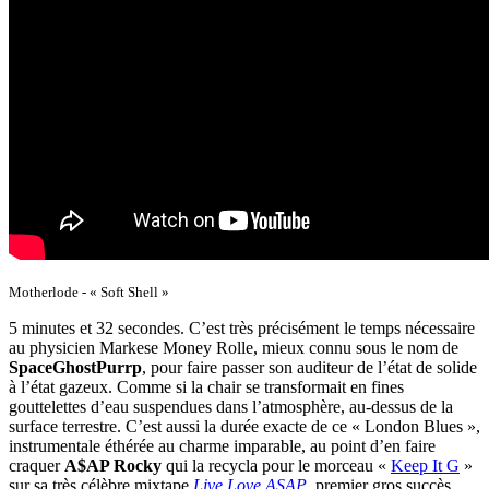
Motherlode - « Soft Shell »
5 minutes et 32 secondes. C’est très précisément le temps nécessaire
au physicien Markese Money Rolle, mieux connu sous le nom de
SpaceGhostPurrp
, pour faire passer son auditeur de l’état de solide
à l’état gazeux. Comme si la chair se transformait en fines
gouttelettes d’eau suspendues dans l’atmosphère, au-dessus de la
surface terrestre. C’est aussi la durée exacte de ce « London Blues »,
instrumentale éthérée au charme imparable, au point d’en faire
craquer
A$AP Rocky
qui la recycla pour le morceau «
Keep It G
»
sur sa très célèbre mixtape
Live.Love.ASAP
, premier gros succès