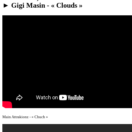
► Gigi Masin - « Clouds »
Main Attrakionz - « Chuch »