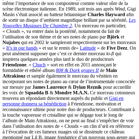
même l’importance de son compositeur comme valeur sûre de la
scène électronique italienne. En 1989, soit trois ans après
Wind
, Gigi
Masin s’était associé au batteur britannique
Charles Hayward
afin
de sortir un disque d’ambient magnifique brillant par sa sérénité,
Les
Nouvelles Musiques De Chambre 2
. Un morceau en particulier,
« Clouds », va entrer dans la postérité, notamment du fait de
l’utilisation de son thème et de ses notes de piano par
Björk
et
Nujabes
qui en 2002 le sampleront respectivement sur les morceaux
«
It’s in our hands
» et sur le remix de«
Latitude
» de
Five Deez
. On
peut aisément supposer que c’est ce dernier morceau
lo-fi
qui
inspirera quelques années plus tard le duo de producteurs
Friendzone
. «
Chuch
» sort en effet en 2011 annonçant le
formidable et ethéré album
808 & Dark grapes II
de
Main
Attrakionz
et sample également le morceau du vénitien en
incorporant ses notes de piano au cœur de l’instrumentale concoctée
sur mesure par
James Laurence
&
Dylan Reznik
pour accueillir
les voix de
Squadda B
&
Mondre M.A.N.
Ce morceau cotonneux
trouvera un répondant directement auprès du public et
Gigi en
personne donnera sa bénédiction
à Friendzone, motivation et
reconnaissance ultime pour notre duo de producteurs. Contribuant à
la touche vaporeuse et cristalline qui se dégage tout le long de
l’album de Main Attrakionz, on ne peut au final s’empêcher de voir
dans l’utilisation des notes de « Clouds » un clin d’œil en référence
à l’évocation de ces fameux nuages où se dissimule ce château
mentionné par Lil B, image fondatrice d’un nouveau sous-genre qui