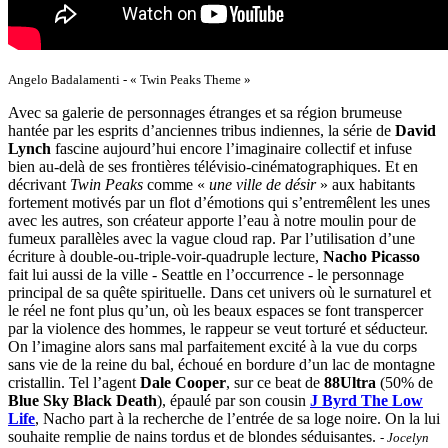
Angelo Badalamenti - « Twin Peaks Theme »
Avec sa galerie de personnages étranges et sa région brumeuse
hantée par les esprits d’anciennes tribus indiennes, la série de
David
Lynch
fascine aujourd’hui encore l’imaginaire collectif et infuse
bien au-delà de ses frontières télévisio-cinématographiques. Et en
décrivant
Twin Peaks
comme «
une ville de désir
» aux habitants
fortement motivés par un flot d’émotions qui s’entremêlent les unes
avec les autres, son créateur apporte l’eau à notre moulin pour de
fumeux parallèles avec la vague cloud rap. Par l’utilisation d’une
écriture à double-ou-triple-voir-quadruple lecture,
Nacho Picasso
fait lui aussi de la ville - Seattle en l’occurrence - le personnage
principal de sa quête spirituelle. Dans cet univers où le surnaturel et
le réel ne font plus qu’un, où les beaux espaces se font transpercer
par la violence des hommes, le rappeur se veut torturé et séducteur.
On l’imagine alors sans mal parfaitement excité à la vue du corps
sans vie de la reine du bal, échoué en bordure d’un lac de montagne
cristallin. Tel l’agent
Dale Cooper
, sur ce beat de
88Ultra
(50% de
Blue Sky Black Death
), épaulé par son cousin
J Byrd The Low
Life
, Nacho part à la recherche de l’entrée de sa loge noire. On la lui
souhaite remplie de nains tordus et de blondes séduisantes.
- Jocelyn