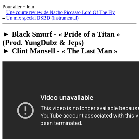
Pour aller + loin :
–
Une courte review de Nacho Piccasso Lord Of The Fly
–
Un mix spécial BSBD (instrumental)
► Black Smurf - « Pride of a Titan »
(Prod. YungDubz & Jeps)
► Clint Mansell - « The Last Man »