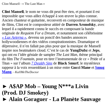
Clint Mansell - « The Last Man »
Clint Mansell
, le nom ne vous dit peut être rien, et pourtant il est
impossible que vous aillez échappé à son œuvre la plus connue.
Ancien chanteur et guitariste, reconverti en compositeur de musique
de films, Clint est le compositeur attitré de
Darren Aronofsky
, avec
lequel il a rapidement connu le succès en composant la bande
originale de
Requiem For a Dream
, et notamment son célébrissime
« Lux Aeterna »
, devenu un poncif des bandes annonces
hollywoodiennes et des vidéos conspirationnistes. Dramatique et
dépressive, il n’en fallait pas plus pour que la musique de Mansell
inspire nos beatmakers cloud. C’est le cas de
YungDubz
et
Jeps
,
qui ont eu l’idée géniale de sampler
The Last Man
, thème principal
du film
The Fountain
, pour en tirer l’instrumentale de ce « Pride of a
Titan » sur l’album
7 Dealdy Sins
de
Black Smurf
, le mystérieux
rappeur à la voix ressemblant à un mixe entre
Gucci Mane
et
Smug
Mang
.
- KallMeTheDoctor
► A$AP Mob – Young N***a Livin
(Prod. DJ Smokey)
► Alain Goraguer - La Planète Sauvage