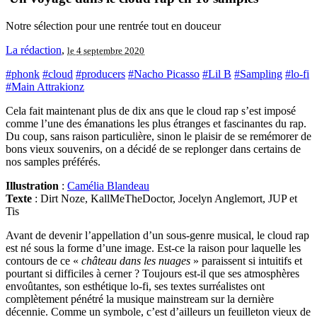
Notre sélection pour une rentrée tout en douceur
La rédaction
,
le 4 septembre 2020
#phonk
#cloud
#producers
#Nacho Picasso
#Lil B
#Sampling
#lo-fi
#Main Attrakionz
Cela fait maintenant plus de dix ans que le cloud rap s’est imposé
comme l’une des émanations les plus étranges et fascinantes du rap.
Du coup, sans raison particulière, sinon le plaisir de se remémorer de
bons vieux souvenirs, on a décidé de se replonger dans certains de
nos samples préférés.
Illustration
:
Camélia Blandeau
Texte
: Dirt Noze, KallMeTheDoctor, Jocelyn Anglemort, JUP et
Tis
Avant de devenir l’appellation d’un sous-genre musical, le cloud rap
est né sous la forme d’une image. Est-ce la raison pour laquelle les
contours de ce «
château dans les nuages
» paraissent si intuitifs et
pourtant si difficiles à cerner ? Toujours est-il que ses atmosphères
envoûtantes, son esthétique lo-fi, ses textes surréalistes ont
complètement pénétré la musique mainstream sur la dernière
décennie. Comme un symbole, c’est d’ailleurs un feuilleton vieux de