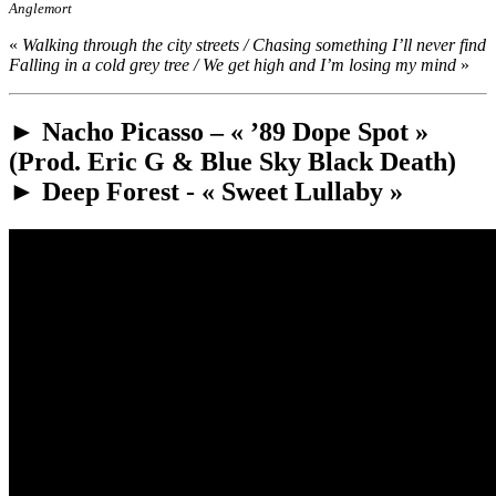
Anglemort
«
Walking through the city streets / Chasing something I’ll never find
Falling in a cold grey tree / We get high and I’m losing my mind
»
► Nacho Picasso – « ’89 Dope Spot »
(Prod. Eric G & Blue Sky Black Death)
► Deep Forest - « Sweet Lullaby »