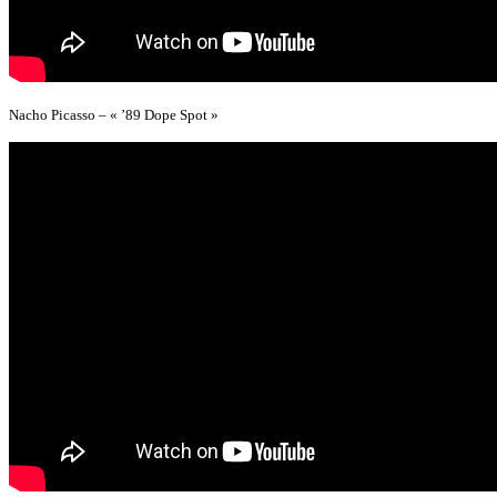
Nacho Picasso – « ’89 Dope Spot »