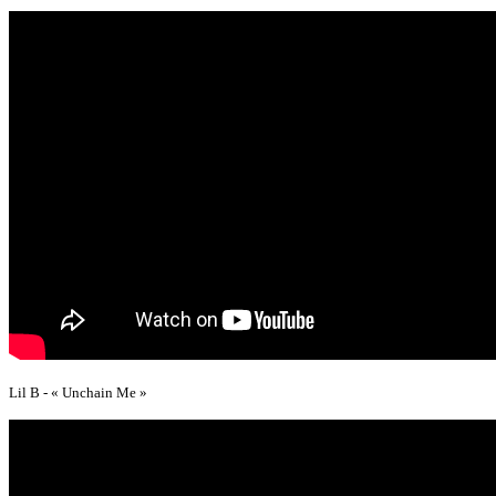
Lil B - « Unchain Me »