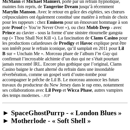
McMann
et
Michael Mainieri
, porté par un refrain hypnotique,
maintes fois repris, de
Tangerine Dream
jusqu’à récemment
Marylin Manson
. Avec le retour en grâce des
eighties
, ses chœurs
crépusculaires ont également constitué une matière à refrain de choix
pour les rappeurs : chez
Eminem
pour un émouvant hommage à son
pote
Proof
(« You’re Never Over »), ou chez
Mobb Deep
- avec
Prince
au clavier - sous la forme d’une sinistre ritournelle gangsta
rap (« Thou Shall Not Kill »). La fascination de
Clams Casino
pour
les productions cafardeuses de
Prodigy
et
Havoc
explique peut être
son intérêt pour le refrain iconique, qu’il samplait en 2011 pour
Lil
B
sur « Unchain Me ». Morceau phare de l’album
I’m Gay
qui
confirmait l’incroyable alchimie d’un duo qui ne s’était pourtant
jamais rencontré IRL. Encore plus gothique que l’original, Clams
Casino baigne le chant alterné du refrain dans une insondable
réverbération, comme un gospel sorti d’outre-tombe pour
accompagner le prêche de Lil B. Le morceau annonce les futurs
travaux du producteur du New Jersey dans le rap emo, notamment
ses collaborations avec
Lil Peep
et
Wicca Phase
, autres vampires
des temps modernes.
- JUP
► SpaceGhostPurrp - « London Blues »
► Motherlode - « Soft Shell »