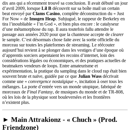
dix ans qui a récemment trouvé sa conclusion. Il avait débuté un jour
d’avril 2009, lorsque
Lil B
découvrit sur sa boîte mail un certain
beat envoyé par
Clams Casino
, complète déconstruction du « Just
For Now » de
Imogen Heap
. Subjugué, le rappeur de Berkeley en
tira l’inoubliable « I’m God », et bien plus encore : le catalyseur
d’une métamorphose du rap. Il aura toutefois fallu attendre le
passage aux années 2020 pour que la chanteuse accepte de
clearer
le sample. C’est désormais chose faite avec la sortie officielle du
morceau sur toutes les plateformes de streaming. Le réécouter
aujourd’hui revient à se plonger dans les vestiges d’une époque où
d’apprentis sorciers arpentaient les recoins d’internet, loin des
considérations légales ou économiques, et des pratiques actuelles de
beatmakers vendeurs de loops. Entre amateurisme et
expérimentation, la pratique du sampling dans le cloud rap était bien
souvent brute et naïve, guidée par ce que
Julian Wass
décrivait
comme une «
convergence nostalgique
», incitation à oser tous les
mélanges. La porte d’entrée vers un monde utopique, fabriqué de
morceaux de
Final Fantasy
, de musiques du monde et de TR-808,
où les lois de la physique sont bouleversées et les frontières
n’existent plus.
► Main Attrakionz - « Chuch » (Prod.
Friendzone)