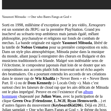
Yasunori Mitsuda - « One who Bares Fangs at God »
Sorti en 1998, millésime d’exception pour le jeu vidéo,
Xenogears
est un sommet du JRPG sur la première PlayStation. Grand jeu
inachevé au scénario trop ambitieux mais jamais égalé, mêlant
philosophie, psychanalyse et religions sur fonds de combats de
mechas. La bande originale est signée
Yasunori Mitsuda
, libéré de
la tutelle de
Nobuo Uematsu
pour sa première composition en solo.
Dans un style plus atmosphérique, Mitsuda puise dans la musique
du monde, allant jusqu’à enregistrer des chœurs en Bulgarie et des
musiciens traditionnels en Irlande. Malgré son indéniable sens de
l’éclectisme, le compositeur japonais était loin de se douter que ses
compositions aux accents plutôt folk trouverait un tel écho auprès
des beatmakers. On a pourtant entendu les accords de ses créations
dans le stoner rap de
Wiz Khalifa
(« Never Been » et « Never Been
Part. II ») ou de
Dom Kennedy
(« Locals Only »). Mais c’est
surtout chez les faiseurs de cloud rap que les airs délicats de Mitsuda
ont le plus imprégné. Preuve en est l’existence d’un
album
hommage
chapeauté par
Julian Wass
, avec la participation de la
clique
Green Ova
(
Friendzone
,
L.W.H
,
Ryan Hemsworth
…) et
d’autres figures du mouvement (
KeyboardKid206
). Déjà en 2011,
Julian samplait « One who Bares Fangs at God », le thème du boss