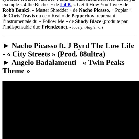
exemple « 4 the Bitches » de
Lil B
, « Get It How You Live » de
Robb Bank$
, « Master Shredder » de
Nacho Picasso
, « Poplar »
de
Chris Travis
ou ce « Real » de
Pepperboy
, reprenant
l’instrumentale du « Follow Me » de
Shady Blaze
(produite par
l’indispensable duo
Friendzone
).
- Jocelyn Anglemort
► Nacho Picasso ft. J Byrd The Low Life
- « City Streets » (Prod. 88ultra)
► Angelo Badalamenti - « Twin Peaks
Theme »