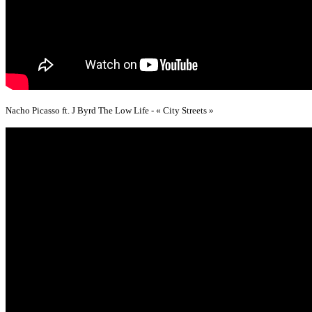
Nacho Picasso ft. J Byrd The Low Life - « City Streets »