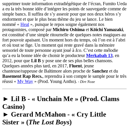
supprimer toute information extradiégétique de l’écran, Fumito Ueda
a eu la très bonne idée d’intégrer les points de sauvegarde comme de
simple bancs. Il suffira de s’y asseoir pour que nos deux héros s’y
endorment et que le plus beau thème du jeu se lance. Le bien
nommé «
Heal
», puisque le repos soigne également nos
protagonistes, composé par
Michiru Oshima
et
Kōichi Yamazaki
,
est constitué d’une simple ritournelle de quelques notes magiques au
fort pouvoir apaisant. Un moment hors du temps, où l’on est à l’abri
et où tout se fige. Un moment qui reste gravé dans la mémoire
sensoriel de toute personne ayant joué à
Ico
. C’est cette mélodie
qu’a eu la bonne idée de choisir le producteur
Merkabah 13
, en
2012, pour que
Lil B
y pose une de ses plus belles chansons.
Quelques années plus tard, en 2017,
Fluent
, jeune
chanteuse/rappeuse de Baltimore alors proche de
Sanchez
et du
Basement Rap Recs.
, reprendra à son compte le sample pour le très
réussi «
My Way
» (Prod. Young Antho).
- Dirt Noze
► Lil B - « Unchain Me » (Prod. Clams
Casino)
► Gerard McMahon - « Cry Little
Sister » (
The Lost Boys
)