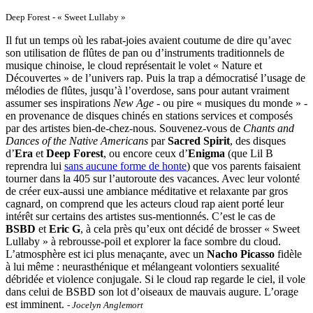
Deep Forest - « Sweet Lullaby »
Il fut un temps où les rabat-joies avaient coutume de dire qu’avec
son utilisation de flûtes de pan ou d’instruments traditionnels de
musique chinoise, le cloud représentait le volet « Nature et
Découvertes » de l’univers rap. Puis la trap a démocratisé l’usage de
mélodies de flûtes, jusqu’à l’overdose, sans pour autant vraiment
assumer ses inspirations
New Age
- ou pire « musiques du monde » -
en provenance de disques chinés en stations services et composés
par des artistes bien-de-chez-nous. Souvenez-vous de
Chants and
Dances of the Native Americans
par
Sacred Spirit
, des disques
d’
Era
et
Deep Forest
, ou encore ceux d’
Enigma
(que Lil B
reprendra lui
sans aucune forme de honte
) que vos parents faisaient
tourner dans la 405 sur l’autoroute des vacances. Avec leur volonté
de créer eux-aussi une ambiance méditative et relaxante par gros
cagnard, on comprend que les acteurs cloud rap aient porté leur
intérêt sur certains des artistes sus-mentionnés. C’est le cas de
BSBD
et
Eric G
, à cela près qu’eux ont décidé de brosser « Sweet
Lullaby » à rebrousse-poil et explorer la face sombre du cloud.
L’atmosphère est ici plus menaçante, avec un
Nacho Picasso
fidèle
à lui même : neurasthénique et mélangeant volontiers sexualité
débridée et violence conjugale. Si le cloud rap regarde le ciel, il vole
dans celui de BSBD son lot d’oiseaux de mauvais augure. L’orage
est imminent.
- Jocelyn Anglemort