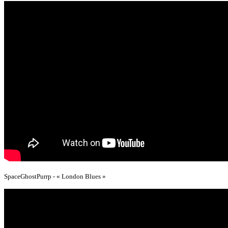
SpaceGhostPurrp - « London Blues »