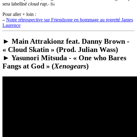
sera labellisé
cloud rap
.
- Tis
Pour aller + loin :
–
Notre rétrospective sur Friendzone en hommage au regretté James
Laurence
► Main Attrakionz feat. Danny Brown -
« Cloud Skatin » (Prod. Julian Wass)
► Yasunori Mitsuda - « One who Bares
Fangs at God » (
Xenogears
)