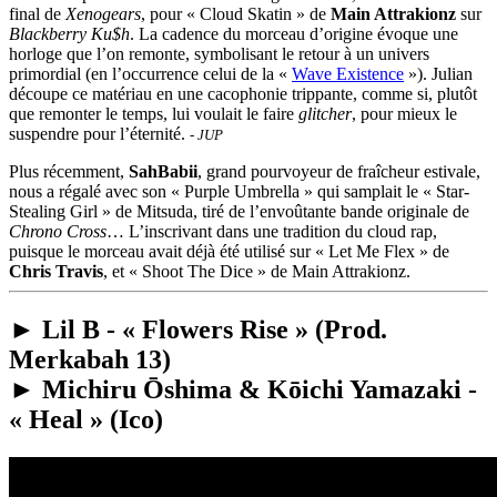
final de
Xenogears
, pour « Cloud Skatin » de
Main Attrakionz
sur
Blackberry Ku$h
. La cadence du morceau d’origine évoque une
horloge que l’on remonte, symbolisant le retour à un univers
primordial (en l’occurrence celui de la «
Wave Existence
»). Julian
découpe ce matériau en une cacophonie trippante, comme si, plutôt
que remonter le temps, lui voulait le faire
glitcher
, pour mieux le
suspendre pour l’éternité.
- JUP
Plus récemment,
SahBabii
, grand pourvoyeur de fraîcheur estivale,
nous a régalé avec son « Purple Umbrella » qui samplait le « Star-
Stealing Girl » de Mitsuda, tiré de l’envoûtante bande originale de
Chrono Cross
… L’inscrivant dans une tradition du cloud rap,
puisque le morceau avait déjà été utilisé sur « Let Me Flex » de
Chris Travis
, et « Shoot The Dice » de Main Attrakionz.
► Lil B - « Flowers Rise » (Prod.
Merkabah 13)
► Michiru Ōshima & Kōichi Yamazaki -
« Heal » (Ico)