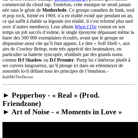
commercial du cloud rap. Toutefois, cette musique ne serait jamais
née sans le génie de
Motherlode
. Ce groupe canadien de funk, soul
et pop rock, formé en 1969, n’a en réalité existé que pendant un an,
ce qui suffit à établir sa légende (en réalité, il s’est reformé plus tard
avec d’autres membres). Leur album
When I Die
connut en son
temps un joli succès d’estime, le single éponyme dépassant même la
barre des 500 000 exemplaires écoulés, avant que le groupe ne
disparaisse aussi vite qu’il était apparu. Le titre « Soft Shell », aux
airs de
Cowboy Bebop
, reste très apprécié des beatmakers, en
particulier sa batterie syncopée, réutilisée par des grands noms
comme
DJ Shadow
ou
DJ Premier
. Purrp lui s’intéresse plutôt à
ses cuivres langoureux, qu’il plonge ici dans un erlenmeyer de
sonorités lo-fi défiant tous les principes de l’émulsion.
–
KallMeTheDoctor
► Pepperboy - « Real » (Prod.
Friendzone)
► Art of Noise - « Moments in Love »