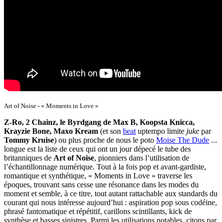
Art of Noise - « Moments in Love »
Z-Ro, 2 Chainz, le Byrdgang de Max B, Koopsta Knicca,
Krayzie Bone, Maxo Kream
(et son
beat
uptempo limite
juke
par
Tommy Kruise
) ou plus proche de nous le poto
Moise The Dude
...
longue est la liste de ceux qui ont un jour dépecé le tube des
britanniques de
Art of Noise
, pionniers dans l’utilisation de
l’échantillonnage numérique. Tout à la fois pop et avant-gardiste,
romantique et synthétique, « Moments in Love » traverse les
époques, trouvant sans cesse une résonance dans les modes du
moment et semble, à ce titre, tout autant rattachable aux standards du
courant qui nous intéresse aujourd’hui : aspiration pop sous codéine,
phrasé fantomatique et répétitif, carillons scintillants, kick de
synthèse et basses sinistres. Parmi les utilisations notables, citons par