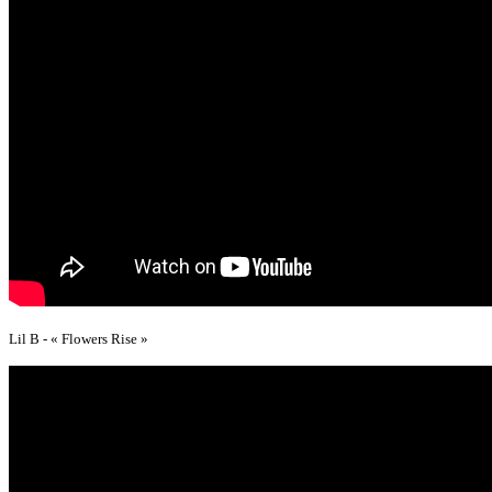
Lil B - « Flowers Rise »