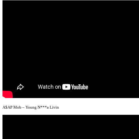
A$AP Mob – Young N***a Livin