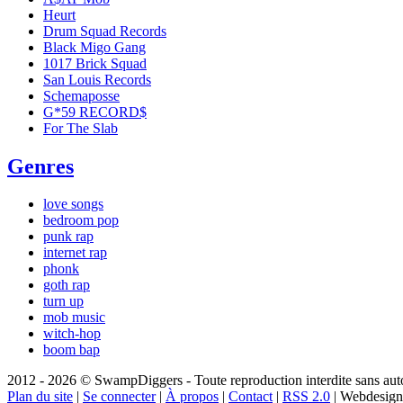
Heurt
Drum Squad Records
Black Migo Gang
1017 Brick Squad
San Louis Records
Schemaposse
G*59 RECORD$
For The Slab
Genres
love songs
bedroom pop
punk rap
internet rap
phonk
goth rap
turn up
mob music
witch-hop
boom bap
2012 - 2026 © SwampDiggers - Toute reproduction interdite sans autori
Plan du site
|
Se connecter
|
À propos
|
Contact
|
RSS 2.0
| Webdesign