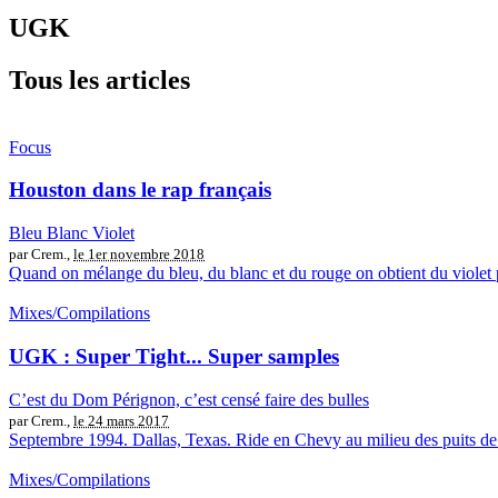
UGK
Tous les articles
Focus
Houston dans le rap français
Bleu Blanc Violet
par Crem.,
le 1er novembre 2018
Quand on mélange du bleu, du blanc et du rouge on obtient du violet 
Mixes/Compilations
UGK : Super Tight... Super samples
C’est du Dom Pérignon, c’est censé faire des bulles
par Crem.,
le 24 mars 2017
Septembre 1994. Dallas, Texas. Ride en Chevy au milieu des puits de pé
Mixes/Compilations