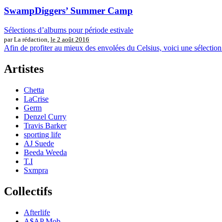
SwampDiggers’ Summer Camp
Sélections d’albums pour période estivale
par La rédaction,
le 2 août 2016
Afin de profiter au mieux des envolées du Celsius, voici une sélection
Artistes
Chetta
LaCrise
Germ
Denzel Curry
Travis Barker
sporting life
AJ Suede
Beeda Weeda
T.I
Sxmpra
Collectifs
Afterlife
A$AP Mob