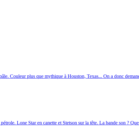
pâle. Couleur plus que mythique à Houston, Texas... On a donc demandé
trole. Lone Star en canette et Stetson sur la tête. La bande son ? Quest