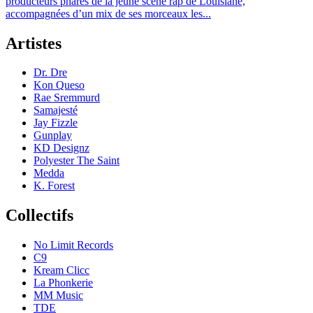
producteurs phares de la jeune scène rap de Louisiane,
accompagnées d’un mix de ses morceaux les...
Artistes
Dr. Dre
Kon Queso
Rae Sremmurd
Samajesté
Jay Fizzle
Gunplay
KD Designz
Polyester The Saint
Medda
K. Forest
Collectifs
No Limit Records
C9
Kream Clicc
La Phonkerie
MM Music
TDE