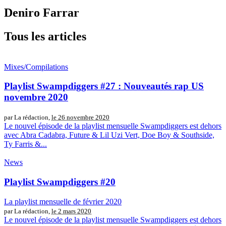
Deniro Farrar
Tous les articles
Mixes/Compilations
Playlist Swampdiggers #27 : Nouveautés rap US
novembre 2020
par La rédaction,
le 26 novembre 2020
Le nouvel épisode de la playlist mensuelle Swampdiggers est dehors
avec Abra Cadabra, Future & Lil Uzi Vert, Doe Boy & Southside,
Ty Farris &...
News
Playlist Swampdiggers #20
La playlist mensuelle de février 2020
par La rédaction,
le 2 mars 2020
Le nouvel épisode de la playlist mensuelle Swampdiggers est dehors