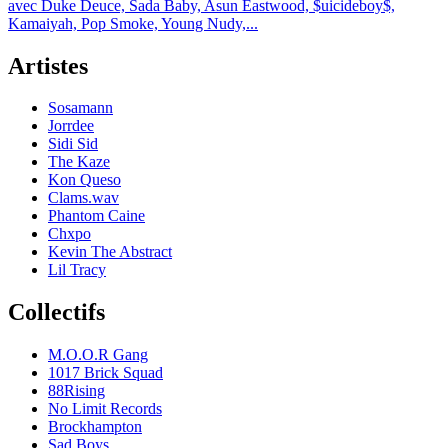
avec Duke Deuce, Sada Baby, Asun Eastwood, $uicideboy$,
Kamaiyah, Pop Smoke, Young Nudy,...
Artistes
Sosamann
Jorrdee
Sidi Sid
The Kaze
Kon Queso
Clams.wav
Phantom Caine
Chxpo
Kevin The Abstract
Lil Tracy
Collectifs
M.O.O.R Gang
1017 Brick Squad
88Rising
No Limit Records
Brockhampton
Sad Boys