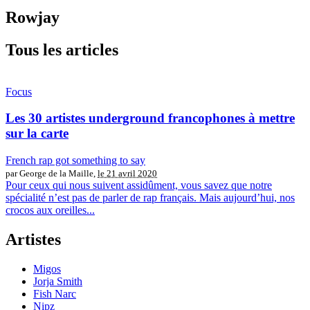
Rowjay
Tous les articles
Focus
Les 30 artistes underground francophones à mettre
sur la carte
French rap got something to say
par George de la Maille,
le 21 avril 2020
Pour ceux qui nous suivent assidûment, vous savez que notre
spécialité n’est pas de parler de rap français. Mais aujourd’hui, nos
crocos aux oreilles...
Artistes
Migos
Jorja Smith
Fish Narc
Nipz