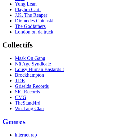
Yung Lean
Playboi Carti
J.K. The Reaper
Diomedes Chinaski
The Godfathers
London on da track
Collectifs
Mask On Gang
Nü Age Syndicate
Lousy Human Bastards !
Brockhampton
TDE
Griselda Records
SIC Records
CMG
TheStand4rd
Wu-Tang Clan
Genres
internet rap