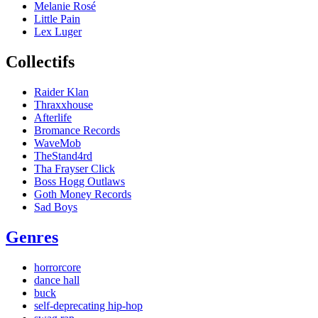
Melanie Rosé
Little Pain
Lex Luger
Collectifs
Raider Klan
Thraxxhouse
Afterlife
Bromance Records
WaveMob
TheStand4rd
Tha Frayser Click
Boss Hogg Outlaws
Goth Money Records
Sad Boys
Genres
horrorcore
dance hall
buck
self-deprecating hip-hop