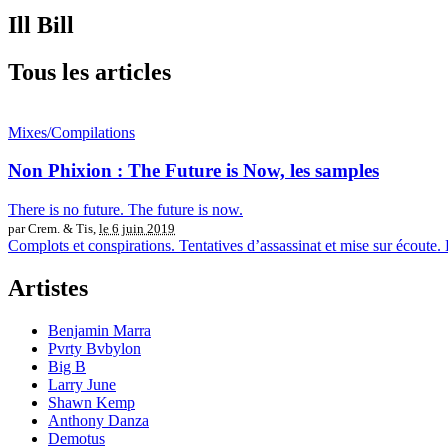
Ill Bill
Tous les articles
Mixes/Compilations
Non Phixion : The Future is Now, les samples
There is no future. The future is now.
par Crem. & Tis,
le 6 juin 2019
Complots et conspirations. Tentatives d’assassinat et mise sur écoute. 
Artistes
Benjamin Marra
Pvrty Bvbylon
Big B
Larry June
Shawn Kemp
Anthony Danza
Demotus