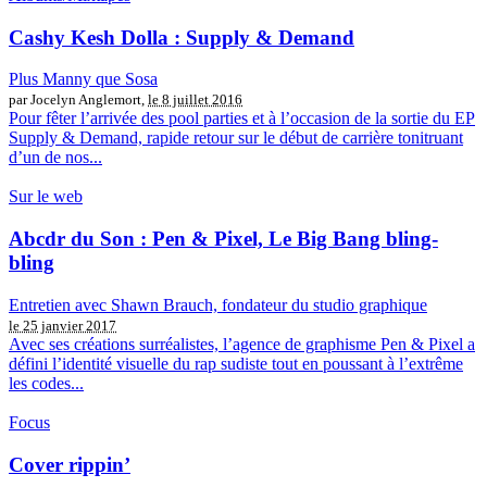
Cashy Kesh Dolla : Supply & Demand
Plus Manny que Sosa
par Jocelyn Anglemort,
le 8 juillet 2016
Pour fêter l’arrivée des pool parties et à l’occasion de la sortie du EP
Supply & Demand, rapide retour sur le début de carrière tonitruant
d’un de nos...
Sur le web
Abcdr du Son : Pen & Pixel, Le Big Bang bling-
bling
Entretien avec Shawn Brauch, fondateur du studio graphique
le 25 janvier 2017
Avec ses créations surréalistes, l’agence de graphisme Pen & Pixel a
défini l’identité visuelle du rap sudiste tout en poussant à l’extrême
les codes...
Focus
Cover rippin’