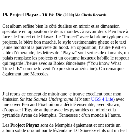
19. Project Playaz -
Til We Die
(2000) Mo Cheda Records
Cet album reflète bien le côté dualiste en miroir et sa dimension
spéculaire en opposition de deux mondes : à savoir deux P en face à
face : le Project et le Playaz. Le "Project" avec la brique typique des
projects, la bière bon marché, le style vestimentaire ghetto et le taxi
jaune montrant la pauvreté du hood. En opposition, l’autre P est en
table d’émeraude, les lettres de "Playaz" sont serties de diamants, un
palais remplace les projects et un costume luxueux habille le rappeur
qui regarde l’heure avec sa Rolex étincelante ("You know What
Time It Is" comme le veut l’expression américaine). On remarque
également une Mercedes.
J’ai repris ce concept de miroir que je trouve excellent pour mon
émission
Sinixta Soundz Underground Mix
(sur
UGS 4 Life
) avec
une cover Pen and Pixel où on a décidé ensemble, avec Shawn,
d’opposer l’Egypte antique avec les pyramides en miroir et la
pyramide Arena de Memphis, Tennessee : d’un monde à l’autre.
Les
Project Playaz
sont de Memphis également et ont sortis un
album solide produit par le légendaire DJ Squeeky et ils ont un feat