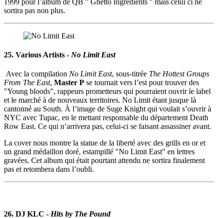
1999 pour l’album de QB " Ghetto Ingredients " mais celui ci ne
sortira pas non plus.
25. Various Artists -
No Limit East
Avec la compilation
No Limit East
, sous-titrée
The Hottest Groups
From The East
,
Master P
se tournait vers l’est pour trouver des
"Young bloods", rappeurs prometteurs qui pourraient ouvrir le label
et le marché à de nouveaux territoires. No Limit étant jusque là
cantonné au South. À l’image de Suge Knight qui voulait s’ouvrir à
NYC avec Tupac, en le mettant responsable du département Death
Row East. Ce qui n’arrivera pas, celui-ci se faisant assassiner avant.
La cover nous montre la statue de la liberté avec des grills en or et
un grand médaillon doré, estampillé "No Limit East" en lettres
gravées. Cet album qui était pourtant attendu ne sortira finalement
pas et retombera dans l’oubli.
26. DJ KLC -
Hits by The Pound