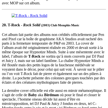
avec MOP sur cet album.
20. T-Rock -
Rock Solid
(2003) Club Memphis Music
Cet album fait partie des albums non crédités officiellement par Pen
and Pixel car la boîte de graphisme AKA Studios avait racheté des
parts à la fermeture temporaire de P&P en 2003. La cover de
l’album avait été originalement réalisée en 2000 et devait sortir à la
même époque sur Hypnotize Minds. Suite à une mésentente avec le
label, l’album de
T-Rock
ne sortira qu’à mots couverts par DJ Paul
et Juicy J, mais sur un label fantôme. La chaîne Hypnotize Minds a
été floutée mais des petits logos de la faucheuse médiévale se
voyaient dans le décor, pour celui qui sait voir. À savoir sur le pilier
ou l’on voit T-Rock fait de pierre et également sur un des piliers à
droite. La pochette présente des colonnes grecques touchées par des
éclairs et des créatures mythologiques faite de pierres.
La dernière cover officielle est elle aussi en miroir métamorphique. Il
s’agit de celle de
Baby
aka
Birdman
où pour le final et clouer le
spectacle, l’homme oiseau décide lui aussi d’être en
miroir/opposition, tel DJ Paul & Juicy J fondus en deux, tel C-
Murder fondu entre la vie et la mort : ici Birdman se fond entre lui