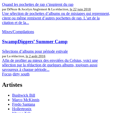
Quand les pochettes de rap s’inspirent du rap
par DrNoze & Jocelyn Anglemort & La rédaction,
le 22 juin 2018
Une sélection de pochettes d’albums ou de mixtapes qui reprennent,
citent ou même remixent d’autres pochettes de rap. L’art de la
citation et de la...
Mixes/Compilations
SwampDiggers’ Summer Camp
Sélections d’albums pour période estivale
par La rédaction,
le 2 août 2016
Afin de profiter au mieux des envolées du Celsius, voici une
sélection par la rédaction de quelques albums, toujours aussi
savoureux à chaque période...
Focus
dirty south
Artistes
Bushwick Bill
Marco McKinnis
Fredo Santana
Hollertronix