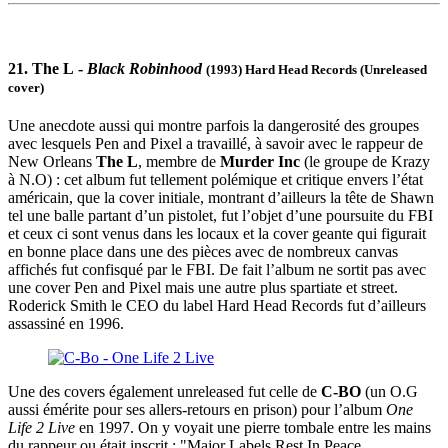
21. The L -
Black Robinhood
(1993) Hard Head Records (Unreleased
cover)
Une anecdote aussi qui montre parfois la dangerosité des groupes
avec lesquels Pen and Pixel a travaillé, à savoir avec le rappeur de
New Orleans
The L
, membre de
Murder Inc
(le groupe de Krazy
à N.O) : cet album fut tellement polémique et critique envers l’état
américain, que la cover initiale, montrant d’ailleurs la tête de Shawn
tel une balle partant d’un pistolet, fut l’objet d’une poursuite du FBI
et ceux ci sont venus dans les locaux et la cover geante qui figurait
en bonne place dans une des pièces avec de nombreux canvas
affichés fut confisqué par le FBI. De fait l’album ne sortit pas avec
une cover Pen and Pixel mais une autre plus spartiate et street.
Roderick Smith le CEO du label Hard Head Records fut d’ailleurs
assassiné en 1996.
Une des covers également unreleased fut celle de
C-BO
(un O.G
aussi émérite pour ses allers-retours en prison) pour l’album
One
Life 2 Live
en 1997. On y voyait une pierre tombale entre les mains
du rappeur ou était inscrit : "Major Labels Rest In Peace