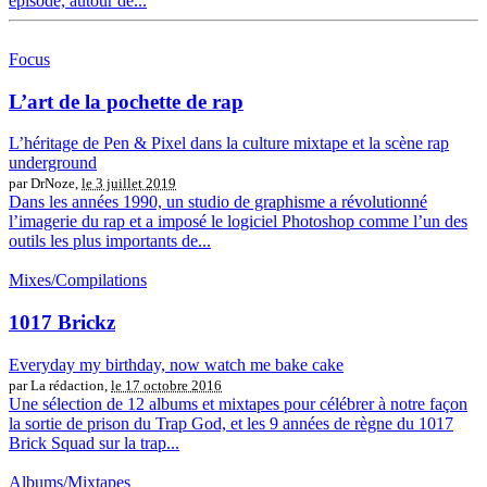
épisode, autour de...
Focus
L’art de la pochette de rap
L’héritage de Pen & Pixel dans la culture mixtape et la scène rap
underground
par DrNoze,
le 3 juillet 2019
Dans les années 1990, un studio de graphisme a révolutionné
l’imagerie du rap et a imposé le logiciel Photoshop comme l’un des
outils les plus importants de...
Mixes/Compilations
1017 Brickz
Everyday my birthday, now watch me bake cake
par La rédaction,
le 17 octobre 2016
Une sélection de 12 albums et mixtapes pour célébrer à notre façon
la sortie de prison du Trap God, et les 9 années de règne du 1017
Brick Squad sur la trap...
Albums/Mixtapes