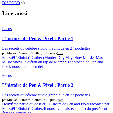
DISCORD
:-)
Lire aussi
Focus
L’histoire de Pen & Pixel : Partie 1
Les secrets du célèbre studio graphique en 27 pochettes
par Mickaël "Sinixta" Cather,
le 12 mai 2025
Mickaël "Sinixta" Cather (Murder Dog Magazine/ Murder Master
Music Show), vétéran du rap de Memphis et proche de Pen and
Pixel, nous raconte en détail...
Focus
L’histoire de Pen & Pixel : Partie 2
Les secrets du célèbre studio graphique en 27 pochettes
par Mickaël "Sinixta" Cather,
le 10 juin 2025
Deuxième partie du dossier l’Histoire de Pen and Pixel racontée par
Mickaël "Sinixta" Cather. Il nous avait laissé, à la fin du précédent