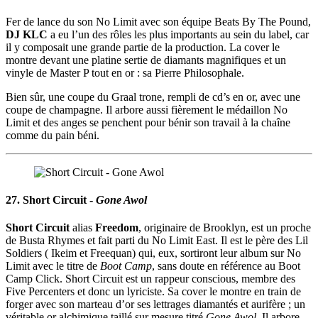
Fer de lance du son No Limit avec son équipe Beats By The Pound,
DJ KLC
a eu l’un des rôles les plus importants au sein du label, car
il y composait une grande partie de la production. La cover le
montre devant une platine sertie de diamants magnifiques et un
vinyle de Master P tout en or : sa Pierre Philosophale.
Bien sûr, une coupe du Graal trone, rempli de cd’s en or, avec une
coupe de champagne. Il arbore aussi fièrement le médaillon No
Limit et des anges se penchent pour bénir son travail à la chaîne
comme du pain béni.
27. Short Circuit -
Gone Awol
Short Circuit
alias
Freedom
, originaire de Brooklyn, est un proche
de Busta Rhymes et fait parti du No Limit East. Il est le père des Lil
Soldiers ( Ikeim et Freequan) qui, eux, sortiront leur album sur No
Limit avec le titre de
Boot Camp
, sans doute en référence au Boot
Camp Click. Short Circuit est un rappeur conscious, membre des
Five Percenters et donc un lyriciste. Sa cover le montre en train de
forger avec son marteau d’or ses lettrages diamantés et aurifère ; un
véritable or alchimique taillé sur mesure titré
Gone Awol
. Il arbore