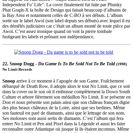
Independent Fo’ Life". La cover finalement fut faite par Phunky
Phat Graph-X la boîte de Design qui faisait beaucoup d’albums de
la Bay Area et notamment celles de C-BO à ses débuts. L’album
sortit sur le label Awol (son label depuis ses débuts) avec lequel il eu
des démêlés judiciaires car c’était un album monté de toute pièce par
Awol. C’est assez ironique quand on voit la pierre tombale
fustigeant les labels et prônant son indépendance.
22. Snoop Dogg -
Da Game Is To Be Sold Not To Be Told
(1998)
No Limit Records
Snoop
arrive à ce moment à l’apogée de son Game. Fraîchement
débarqué de Death Row, il adopte alors le tout No Limit, que ce soit
dans la cover ou le son où il embrasse complètement la Down South
Culture et arbore fièrement son médaillon No Limit. Il se présente en
Don et nous présente son palais ainsi que son château français digne
des plus beaux châteaux de la Loire, ainsi que ses berlines. Même
son fauteuil est paré de diamants, ainsi que le lettrage de son nom.
Ses molosses sont aussi sertis de diamants. C’est l’album qui fera
entrer No Limit et Pen and Pixel dans la Légende et aussi les faire
reconnaître outre Atlantique où jusque là ils étaient inconnus. Même