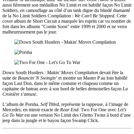
aussi fièrement son médaillon No Limit et est habillé façon No Limit
Soldiers, en camouflage au côté d’un tank digne du blindé diamanté
de la No Limit Soldiers Compilation :
We Can’t Be Stopped
. Cette
cover album de Short Circuit a marquée les esprits car vu nombre de
fois dans les albums "Comin Soon" entre 1999 et 2000 et ne verra
malheureusement pas le jour.
Down South Hustlers :
Makin’ Moves Compilation
devait être la
suite de
Bouncin’ N Swingin’
et montre un Master P au loin habillé
façon Last Don, dans le même costume et chapeau comme un
capitaine de bateau avec à son bord de belles demoiselles façon
La
Croisière s’amuse
.
L’album de Porsha,
Self Titled
, représente la rappeuse, à l’image de
Mercedes, en miroir exacte de
Rear End
. Two For One avec
Let’s
Go To War
est une version No Limit des Ghetto Twins à bord d’une
jeep dans la jungle et le bayou façon Swamp Click.