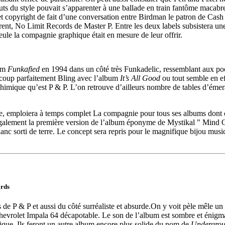
buts du style pouvait s’apparenter à une ballade en train fantôme macabr
é et copyright de fait d’une conversation entre Birdman le patron de 
ent, No Limit Records de Master P. Entre les deux labels subsistera une 
eule la compagnie graphique était en mesure de leur offrir.
bum
Funkafied
en 1994 dans un côté très Funkadelic, ressemblant aux po
 coup parfaitement Bling avec l’album
It’s All Good
ou tout semble en ef
chimique qu’est P & P. L’on retrouve d’ailleurs nombre de tables d’émer
 emploiera à temps complet La compagnie pour tous ses albums dont ce
 également la première version de l’album éponyme de Mystikal " Mind 
 blanc sorti de terre. Le concept sera repris pour le magnifique bijou m
ords
e P & P et aussi du côté surréaliste et absurde.On y voit pèle mêle un 
e chevrolet Impala 64 décapotable. Le son de l’album est sombre et énig
ique. Ils feront un autre album encore plus solide du nom de
Undergrou