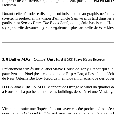
La pochette controversée qui fera parler d’eux plus tard, sera en fait
D
Houston.
Durant cette période se distingueront trois albums au graphisme étonn
conscious
préfigurant la vision d’un Uncle Sam vu plus tard dans les
gardiste est
Stories From The Black Book
, ou le génie lyriciste de 
style pochette dessinée il y aura également plus tard celle de Wreckle
3. 8 Ball & MJG -
Comin’ Out Hard
(1993) Suave House Records
Fraîchement arrivés sur le label Suave House de Tony Draper qui a ins
patte Pen and Pixel (beaucoup plus que Rap A Lot) à l’esthétique léc
de New Orleans Big Boy Records n’employait lui aussi que des cove
D.O.A
alias
8 Ball & MJG
viennent de Orange Mound un quartier de 
à Houston. La pochette montre les buildings dessinés et une Mustang
Viennent ensuite une flopée d’albums avec ce côté pochette dessinée 
pour l’album
Let’s Get Butt Naked
, avec leurs soutiens-gorge volants