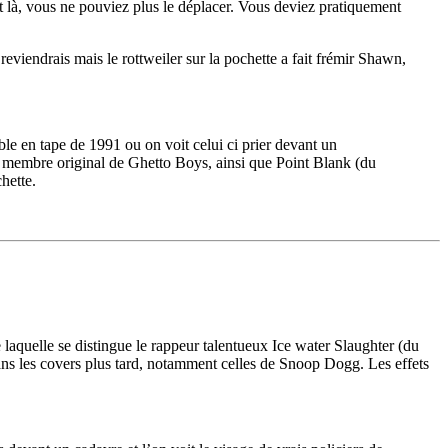
it là, vous ne pouviez plus le déplacer. Vous deviez pratiquement
e reviendrais mais le rottweiler sur la pochette a fait frémir Shawn,
e en tape de 1991 ou on voit celui ci prier devant un
t membre original de Ghetto Boys, ainsi que Point Blank (du
chette.
quelle se distingue le rappeur talentueux Ice water Slaughter (du
ans les covers plus tard, notamment celles de Snoop Dogg. Les effets