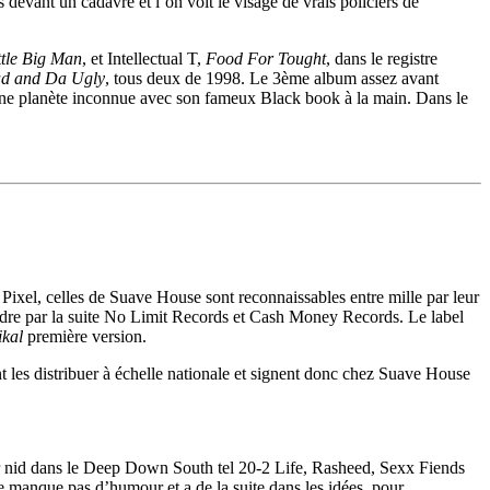
 devant un cadavre et l’on voit le visage de vrais policiers de
ttle Big Man
, et Intellectual T,
Food For Tought
, dans le registre
d and Da Ugly
, tous deux de 1998. Le 3ème album assez avant
 une planète inconnue avec son fameux Black book à la main. Dans le
Pixel, celles de Suave House sont reconnaissables entre mille par leur
rendre par la suite No Limit Records et Cash Money Records. Le label
ikal
première version.
es distribuer à échelle nationale et signent donc chez Suave House
ur nid dans le Deep Down South tel 20-2 Life, Rasheed, Sexx Fiends
ne manque pas d’humour et a de la suite dans les idées, pour