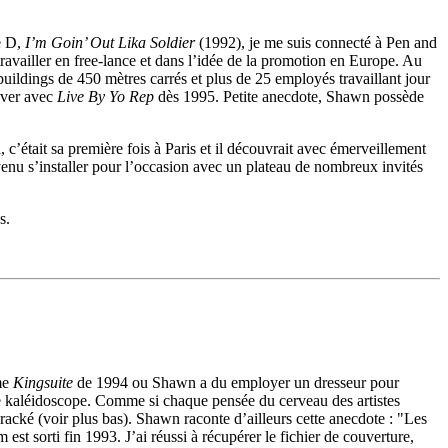
e D,
I’m Goin’ Out Lika Soldier
(1992), je me suis connecté à Pen and
availler en free-lance et dans l’idée de la promotion en Europe. Au
buildings de 450 mètres carrés et plus de 25 employés travaillant jour
over avec
Live By Yo Rep
dès 1995. Petite anecdote, Shawn possède
’était sa première fois à Paris et il découvrait avec émerveillement
enu s’installer pour l’occasion avec un plateau de nombreux invités
s.
me
Kingsuite
de 1994 ou Shawn a du employer un dresseur pour
 de kaléidoscope. Comme si chaque pensée du cerveau des artistes
racké (voir plus bas). Shawn raconte d’ailleurs cette anecdote : "Les
est sorti fin 1993. J’ai réussi à récupérer le fichier de couverture,