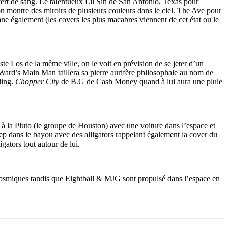
ert de sang. Le talentueux Lil Sin de San Antonio, Texas pour
 montre des miroirs de plusieurs couleurs dans le ciel. The Ave pour
 également (les covers les plus macabres viennent de cet état ou le
ste Los de la même ville, on le voit en prévision de se jeter d’un
ard’s Main Man taillera sa pierre aurifère philosophale au nom de
ling.
Chopper City
de B.G de Cash Money quand à lui aura une pluie
à la Pluto (le groupe de Houston) avec une voiture dans l’espace et
p dans le bayou avec des alligators rappelant également la cover du
igators tout autour de lui.
 cosmiques tandis que Eightball & MJG sont propulsé dans l’espace en