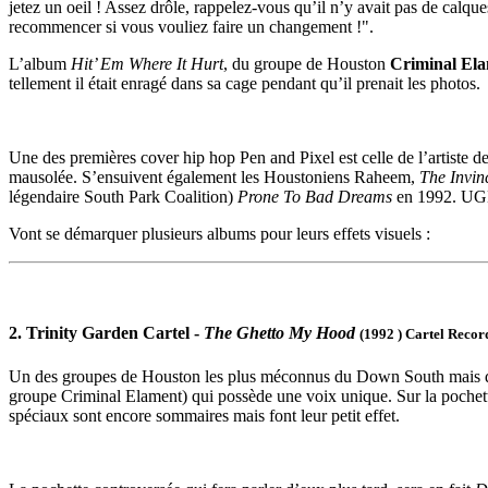
jetez un oeil ! Assez drôle, rappelez-vous qu’il n’y avait pas de calqu
recommencer si vous vouliez faire un changement !".
L’album
Hit’ Em Where It Hurt
, du groupe de Houston
Criminal El
tellement il était enragé dans sa cage pendant qu’il prenait les photos.
Une des premières cover hip hop Pen and Pixel est celle de l’artist
mausolée. S’ensuivent également les Houstoniens Raheem,
The Invin
légendaire South Park Coalition)
Prone To Bad Dreams
en 1992. UG
Vont se démarquer plusieurs albums pour leurs effets visuels :
2. Trinity Garden Cartel -
The Ghetto My Hood
(1992 ) Cartel Recor
Un des groupes de Houston les plus méconnus du Down South mais qui 
groupe Criminal Elament) qui possède une voix unique. Sur la pochette
spéciaux sont encore sommaires mais font leur petit effet.