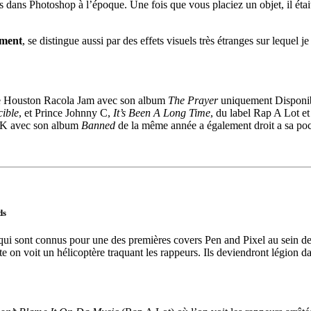
es dans Photoshop à l’époque. Une fois que vous placiez un objet, il éta
ament
, se distingue aussi par des effets visuels très étranges sur lequel j
e de Houston Racola Jam avec son album
The Prayer
uniquement Disponibl
cible
, et Prince Johnny C,
It’s Been A Long Time
, du label Rap A Lot e
K avec son album
Banned
de la même année a également droit a sa po
ds
sont connus pour une des premières covers Pen and Pixel au sein de la
 on voit un hélicoptère traquant les rappeurs. Ils deviendront légion d