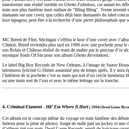
transformer une réalité sordide en
Ghetto Fabulous
, car autant les dé
train non plus fantôme mais rutilant de "Bling Bling". Terme invent
diamants sur une cover, que celles déjà bien diamantés du label concur
luxe tapageur, peut être à la recherche d’une pierre philosophale que s
MC Breed de Flint, Michigan s’offrira le luxe d’une cover avec l’al
Clinton. Breed reviendra plus tard en 1999 avec une pochette pour le
son Relais et Château réalisé de main de maître par le pinceau d’or al
mystique Souls Of Sin pour son album
Ghetto Revelations
.
Le label Big Boy Records de New Orleans, à l’image de Suave House,
talentueux lyriciste G-Slimm assassiné peu de temps après. Il y aura
l’intérieur de la pochette c’est sa main qui sort d’un cercle lumineux
ou une main sort de l’eau et avec le même lettrage sur la tranche.
4. Criminal Elament -
Hit’ Em Where It Hurt
( 1994) Dead Game Rec
Cet album est le concept même du voyage en train fantôme des débuts d
furieux pour la prise de photo). Surgit de nulle part un jockey et un
d’ailleurs tiré son nom, Dead Game Records, empli de lyricisme crypt