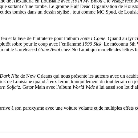
ade de Alexandria en Louisiane avec
It’s In My Blood
a le visage recouv
tique sortant d’une tombe. Le groupe Half Dead Organization de Houston
t des tombes dans un dessin stylisé , tout comme MC Spud, de Louisiane
eu et la lave de l’intraterre pour l’album
Here I Come
. Quand au lyrici
r plutôt sobre pour le coup avec l’enflammé
1990 Sick
. Le méconnu 5th W
rcuit le Unreleased
Gone Awol
chez No Limit qui martelle des lettres b
 Dark Nite
de New Orleans qui nous présente les auteurs avec un acabit 
 de Louisiane quand à eux feront tranquillement du tout terrain en jee
ern Solja’z
. Gator Main avec l’album
World Wide
à lui aussi son lot d’al
arrive à son paroxysme avec une voiture volante et de multiples effets