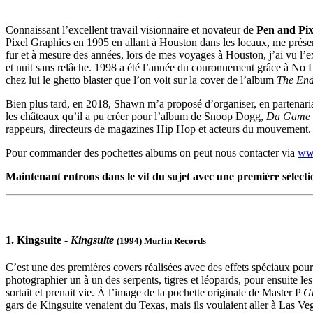
Connaissant l’excellent travail visionnaire et novateur de
Pen and Pix
Pixel Graphics en 1995 en allant à Houston dans les locaux, me prése
fur et à mesure des années, lors de mes voyages à Houston, j’ai vu l’ex
et nuit sans relâche. 1998 a été l’année du couronnement grâce à No
chez lui le ghetto blaster que l’on voit sur la cover de l’album
The En
Bien plus tard, en 2018, Shawn m’a proposé d’organiser, en partenaria
les châteaux qu’il a pu créer pour l’album de Snoop Dogg,
Da Game I
rappeurs, directeurs de magazines Hip Hop et acteurs du mouvement.
Pour commander des pochettes albums on peut nous contacter via
ww
Maintenant entrons dans le vif du sujet avec une première sélecti
1. Kingsuite -
Kingsuite
(1994) Murlin Records
C’est une des premières covers réalisées avec des effets spéciaux po
photographier un à un des serpents, tigres et léopards, pour ensuite l
sortait et prenait vie. À l’image de la pochette originale de Master P
G
gars de Kingsuite venaient du Texas, mais ils voulaient aller à Las Vega