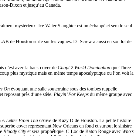
ne Mason-Dixon et jusqu’au Canada.
raiment mystérieux. Ice Water Slaughter est un échappé et sera le seul
 SLAB de Houston surfe sur les vagues. DJ Screw a aussi eu son lot de
ais c’est avec la back cover de
Chapt 2 World Domination
que Three
aucoup plus mystique mais en même temps apocalyptique ou l’on voit la
es On
évoquant une salle souterraine sous des tombes rappelle
t reposant près d’une stèle.
Playin’ For Keeps
du même groupe avec
m
A Letter From Tha Grave
de Kazy D de Houston. La petite histoire
 superbe cover représentant New Orleans en fond et surtout le sinistre
le
Bloody City
et sera prophétique. C-Loc de Baton Rouge avec
Who’s