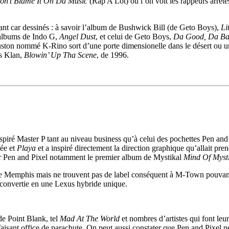
on’t Blame It On Da Music
(Rap A Lot) où l’on voit les rappeurs arrêtés
ant car dessinés : à savoir l’album de Bushwick Bill (de Geto Boys),
Li
 albums de Indo G,
Angel Dust
, et celui de Geto Boys,
Da Good, Da Ba
Houston nommé K-Rino sort d’une porte dimensionelle dans le désert ou
ss Klan,
Blowin’ Up Tha Scene
, de 1996.
piré Master P tant au niveau business qu’à celui des pochettes Pen and 
hée et
Playa
et a inspiré directement la direction graphique qu’allait p
r Pen and Pixel notamment le premier album de Mystikal
Mind Of Myst
Memphis mais ne trouvent pas de label conséquent à M-Town pouvant l
 convertie en une Lexus hybride unique.
de Point Blank, tel
Mad At The World
et nombres d’artistes qui font le
 faisant office de parachute. On peut aussi constater que Pen and Pixel 