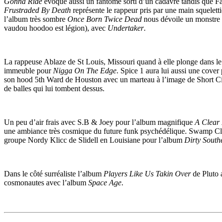
Gonna Ride
évoque aussi un fantôme sorti d’un cadavre tandis que F
Frustraded By Death
représente le rappeur pris par une main squelet
l’album très sombre
Once Born Twice Dead
nous dévoile un monstre e
vaudou hoodoo est légion), avec
Undertaker
.
La rappeuse Ablaze de St Louis, Missouri quand à elle plonge dans le f
immeuble pour
Nigga On The Edge
. Spice 1 aura lui aussi une cove
son hood 5th Ward de Houston avec un marteau à l’image de Short Ci
de balles qui lui tombent dessus.
Un peu d’air frais avec S.B & Joey pour l’album magnifique
A Clear
une ambiance très cosmique du future funk psychédélique. Swamp Click
groupe Nordy Klicc de Slidell en Louisiane pour l’album
Dirty South
Dans le côté surréaliste l’album
Players Like Us Takin Over
de Pluto 
cosmonautes avec l’album
Space Age
.