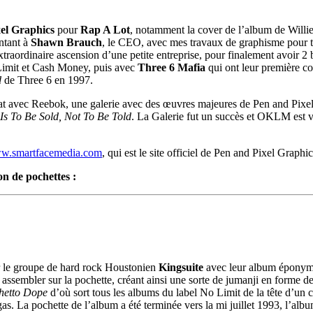
el Graphics
pour
Rap A Lot
, notamment la cover de l’album de Willi
ntant à
Shawn Brauch
, le CEO, avec mes travaux de graphisme pour tr
traordinaire ascension d’une petite entreprise, pour finalement avoir 2 
 Limit et Cash Money, puis avec
Three 6 Mafia
qui ont leur première c
d
de Three 6 en 1997.
t avec Reebok, une galerie avec des œuvres majeures de Pen and Pixel, c
s To Be Sold, Not To Be Told
. La Galerie fut un succès et OKLM est v
w.smartfacemedia.com
, qui est le site officiel de Pen and Pixel Graphic
on de pochettes :
ur le groupe de hard rock Houstonien
Kingsuite
avec leur album épony
es assembler sur la pochette, créant ainsi une sorte de jumanji en forme
hetto Dope
d’où sort tous les albums du label No Limit de la tête d’un c
s. La pochette de l’album a été terminée vers la mi juillet 1993, l’album 