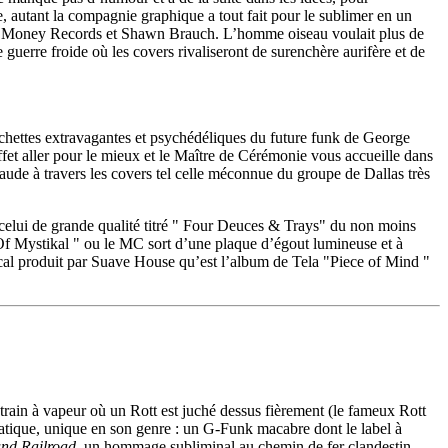
e, autant la compagnie graphique a tout fait pour le sublimer en un
Cash Money Records et Shawn Brauch. L’homme oiseau voulait plus de
guerre froide où les covers rivaliseront de surenchère aurifère et de
chettes extravagantes et psychédéliques du future funk de George
fet aller pour le mieux et le Maître de Cérémonie vous accueille dans
aude à travers les covers tel celle méconnue du groupe de Dallas très
lui de grande qualité titré " Four Deuces & Trays" du non moins
Of Mystikal " ou le MC sort d’une plaque d’égout lumineuse et à
usical produit par Suave House qu’est l’album de Tela "Piece of Mind "
train à vapeur où un Rott est juché dessus fièrement (le fameux Rott
matique, unique en son genre : un G-Funk macabre dont le label à
nd Railroad
, un hommage subliminal au chemin de fer clandestin