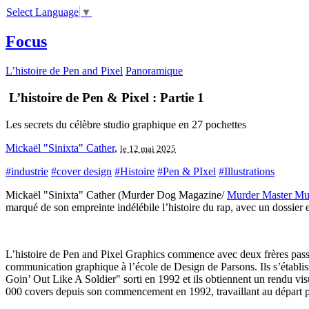
Select Language
▼
Focus
L’histoire de Pen and Pixel
Panoramique
L’histoire de Pen & Pixel : Partie 1
Les secrets du célèbre studio graphique en 27 pochettes
Mickaël "Sinixta" Cather
,
le 12 mai 2025
#industrie
#cover design
#Histoire
#Pen & PIxel
#Illustrations
Mickaël "Sinixta" Cather (Murder Dog Magazine/
Murder Master Mu
marqué de son empreinte indélébile l’histoire du rap, avec un dossier e
L’histoire de Pen and Pixel Graphics commence avec deux frères pas
communication graphique à l’école de Design de Parsons. Ils s’établiss
Goin’ Out Like A Soldier" sorti en 1992 et ils obtiennent un rendu vis
000 covers depuis son commencement en 1992, travaillant au départ po