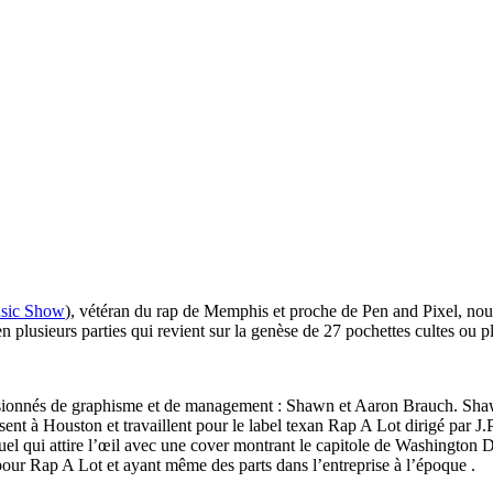
sic Show
), vétéran du rap de Memphis et proche de Pen and Pixel, nous
n plusieurs parties qui revient sur la genèse de 27 pochettes cultes ou p
sionnés de graphisme et de management : Shawn et Aaron Brauch. Shawn
ent à Houston et travaillent pour le label texan Rap A Lot dirigé par J.
uel qui attire l’œil avec une cover montrant le capitole de Washington D
ur Rap A Lot et ayant même des parts dans l’entreprise à l’époque .