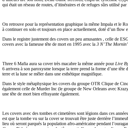
qui était un réseau de routes, d’itinéraires et de refuges sûrs utilisé 
On retrouve pour la représentation graphique la même Impala et le Rott
à continuer en solo et toujours en place actuellement, doté d’un flow 
Dans le registre justement des covers un peu amusantes , celle de ES
covers avec la fameuse tête de mort en 1995 avec la
3 N’ The Mornin’
Three 6 Mafia aura sa cover très macabre la même année pour
Live B
6 arrivera à son paroxysme lorsque la terre prend la forme d’une têt
terre et la lune se mêler dans une esthétique magnifique.
Dans le style métaphysique les covers du groupe OTR Clique de Cinc
également celle de Murder Inc (le groupe de New Orleans avec Kraz
une tête de mort bien effrayante également.
Les covers avec des tombes et cimetières sont légions dans ces anné
est que la tombe vu sur la cover se trouvait être juste derrière l’imm
lieu où seront parqués la population afro-américaine pendant l’ouraga