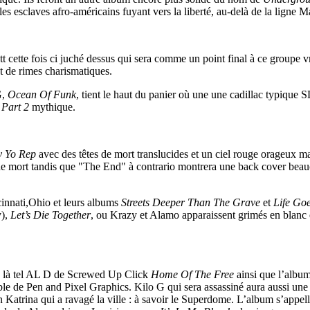
par les esclaves afro-américains fuyant vers la liberté, au-delà de la lig
 cette fois ci juché dessus qui sera comme un point final à ce groupe v
et de rimes charismatiques.
G,
Ocean Of Funk
, tient le haut du panier où une une cadillac typique
 Part 2
mythique.
y Yo Rep
avec des têtes de mort translucides et un ciel rouge orageux m
e de mort tandis que "The End" à contrario montrera une back cover be
innati,Ohio et leurs albums
Streets Deeper Than The Grave
et
Life Go
y),
Let’s Die Together
, ou Krazy et Alamo apparaissent grimés en blanc e
es là tel AL D de Screwed Up Click
Home Of The Free
ainsi que l’albu
euble de Pen and Pixel Graphics. Kilo G qui sera assassiné aura aussi une
n Katrina qui a ravagé la ville : à savoir le Superdome. L’album s’appel