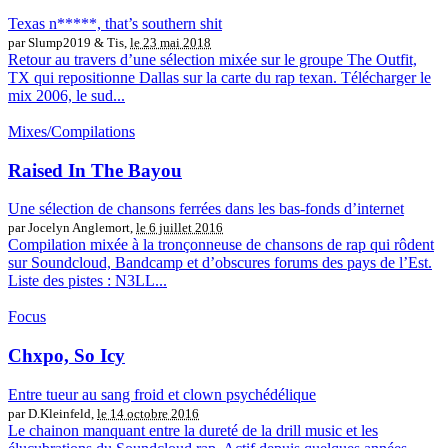
Texas n*****, that’s southern shit
par Slump2019 & Tis,
le 23 mai 2018
Retour au travers d’une sélection mixée sur le groupe The Outfit,
TX qui repositionne Dallas sur la carte du rap texan. Télécharger le
mix 2006, le sud...
Mixes/Compilations
Raised In The Bayou
Une sélection de chansons ferrées dans les bas-fonds d’internet
par Jocelyn Anglemort,
le 6 juillet 2016
Compilation mixée à la tronçonneuse de chansons de rap qui rôdent
sur Soundcloud, Bandcamp et d’obscures forums des pays de l’Est.
Liste des pistes : N3LL...
Focus
Chxpo, So Icy
Entre tueur au sang froid et clown psychédélique
par D.Kleinfeld,
le 14 octobre 2016
Le chainon manquant entre la dureté de la drill music et les