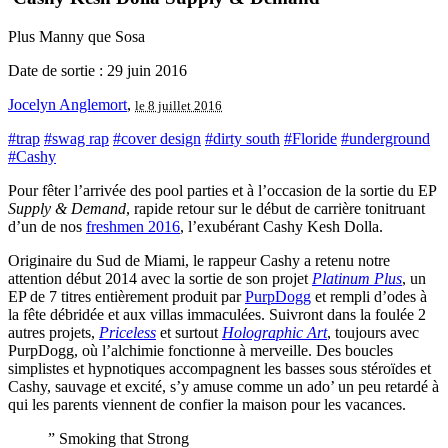
Plus Manny que Sosa
Date de sortie : 29 juin 2016
Jocelyn Anglemort
,
le 8 juillet 2016
#trap
#swag rap
#cover design
#dirty south
#Floride
#underground
#Cashy
Pour fêter l’arrivée des pool parties et à l’occasion de la sortie du EP
Supply & Demand
, rapide retour sur le début de carrière tonitruant
d’un de nos
freshmen 2016
, l’exubérant Cashy Kesh Dolla.
Originaire du Sud de Miami, le rappeur Cashy a retenu notre
attention début 2014 avec la sortie de son projet
Platinum Plus
, un
EP de 7 titres entièrement produit par
PurpDogg
et rempli d’odes à
la fête débridée et aux villas immaculées. Suivront dans la foulée 2
autres projets,
Priceless
et surtout
Holographic Art
, toujours avec
PurpDogg, où l’alchimie fonctionne à merveille. Des boucles
simplistes et hypnotiques accompagnent les basses sous stéroïdes et
Cashy, sauvage et excité, s’y amuse comme un ado’ un peu retardé à
qui les parents viennent de confier la maison pour les vacances.
” Smoking that Strong