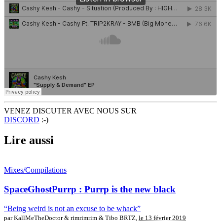
VENEZ DISCUTER AVEC NOUS SUR
DISCORD
:-)
Lire aussi
Mixes/Compilations
SpaceGhostPurrp : Purrp is the new black
“Being weird is not an excuse to be whack”
par KallMeTheDoctor & rimrimrim & Tibo BRTZ,
le 13 février 2019