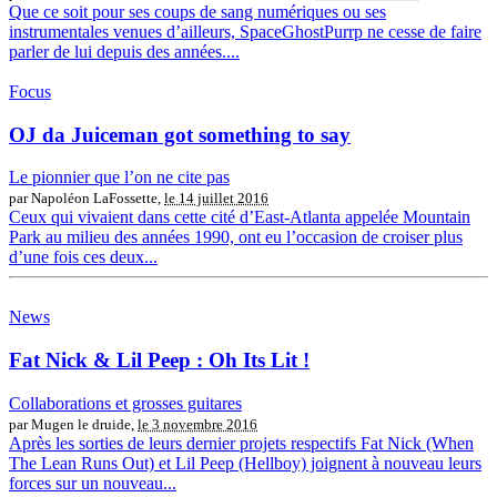
Que ce soit pour ses coups de sang numériques ou ses
instrumentales venues d’ailleurs, SpaceGhostPurrp ne cesse de faire
parler de lui depuis des années....
Focus
OJ da Juiceman got something to say
Le pionnier que l’on ne cite pas
par Napoléon LaFossette,
le 14 juillet 2016
Ceux qui vivaient dans cette cité d’East-Atlanta appelée Mountain
Park au milieu des années 1990, ont eu l’occasion de croiser plus
d’une fois ces deux...
News
Fat Nick & Lil Peep : Oh Its Lit !
Collaborations et grosses guitares
par Mugen le druide,
le 3 novembre 2016
Après les sorties de leurs dernier projets respectifs Fat Nick (When
The Lean Runs Out) et Lil Peep (Hellboy) joignent à nouveau leurs
forces sur un nouveau...