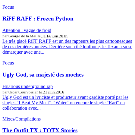
Focus
RiFF RAFF : Frozen Python
Attention : vague de froid
par George de la Maille,
le 14 juin 2016
Le très glacé RiFF RAFF est un des rappeurs les plus cartoonesques
de ces dernières années. Derrière son côté loufoque, le Texan a su se
démarquer avec une...
Focus
Ugly God, sa majesté des moches
Hilarious underground rap
par Oscar Courvoisier,
le 21 juin 2016
Ugly God est un lyriciste et producteur avant-gardiste porté par les
singles "I Beat My Meat", "Water" ou encore le single "Rari" en
collaboration avec...
Mixes/Compilations
The Outfit TX : TOTX Stories