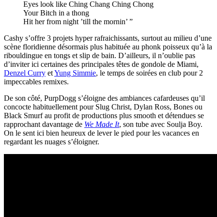
Eyes look like Ching Chang Ching Chong
Your Bitch in a thong
Hit her from night ’till the mornin’ ”
Cashy s’offre 3 projets hyper rafraichissants, surtout au milieu d’une
scène floridienne désormais plus habituée au phonk poisseux qu’à la
ribouldingue en tongs et slip de bain. D’ailleurs, il n’oublie pas
d’inviter ici certaines des principales têtes de gondole de Miami,
Denzel Curry
et
Yung Simmie
, le temps de soirées en club pour 2
impeccables remixes.
De son côté, PurpDogg s’éloigne des ambiances cafardeuses qu’il
concocte habituellement pour Slug Christ, Dylan Ross, Bones ou
Black Smurf au profit de productions plus smooth et détendues se
rapprochant davantage de
We Made It
, son tube avec Soulja Boy.
On le sent ici bien heureux de lever le pied pour les vacances en
regardant les nuages s’éloigner.