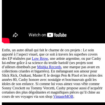
Enfin, un autre détail qui fait le charme de ces projets : Le soin
apporté à l’aspect visuel, que ce soit à travers les superbes covers
des EP réalisées par
Low Brow
, une artiste argentine, ou par Cashy
lui-même grâce à sa science du textile bariolé (ses projets sont
d’ailleurs distribués par
Mishka Records
, une marque pas avare en
collections criardes et bigarrées). En mélangeant son amour pour
Slick Rick, Outkast, Master P, le design Pen & Pixel et les séries des
années 80, Cashy honore avec nostalgie et bon/mauvais goût les
idoles de son enfance. Si comme lui vous aimez vous vêtir comme
Sonny Crockett ou Tommy Vercetti, Cashy propose aussi d’acquérir
certaines des plus dégoûtantes et magnifiques pièces qu’il chine au
cours de ses voyages via son shop
VintageMOB
.