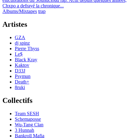
élucubrations du Soundcloud rap. Actif depuis quelques années,
Chxpo a defrayé la chronique...
Albums/Mixtapes
trap
Artistes
GZA
dj spinz
Pierre Thyss
Le$
Black Kray
Kaktov
D33J
Psymun
Death+
8ruki
Collectifs
Team SESH
Schemaposse
Wu-Tang Clan
3 Hunnah
Bankroll Mafia