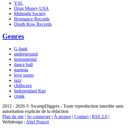
YSL
Drug Money USA
Midnight Society
Bromance Records
Death Row Records
Genres
G-funk
underground
instrumental
dance hall
gangsta
love songs
jazz
chillwave
Independant Rap
crunk
2012 - 2026 © SwampDiggers - Toute reproduction interdite sans
autorisation explicite de la rédaction
Plan du site
|
Se connecter
|
À propos
|
Contact
|
RSS 2.0
|
Webdesign :
Abel Poucet