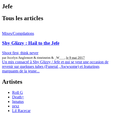
Jefe
Tous les articles
Mixes/Compilations
Shy Glizzy : Hail to the Jefe
Shoot first, think never
par Jocelyn Anglemort & rimrimrim & _W___,
le 9 mai 2017
Un mix consacré à Shy Glizzy / Jefe et qui se veut une occasion de
revenir sur quelques tubes (Funeral , Awwsome) et featurings
marquants de la jeune...
Artistes
Roll G
Death+
Ignatus
prxz
Lil Racecar