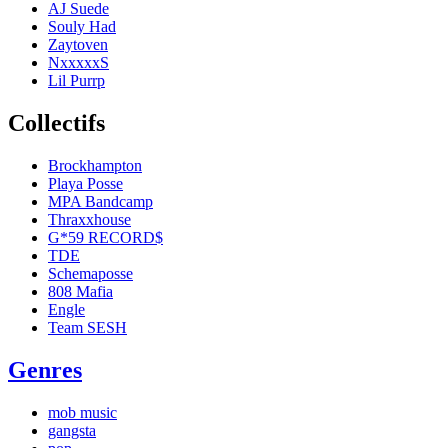
AJ Suede
Souly Had
Zaytoven
NxxxxxS
Lil Purrp
Collectifs
Brockhampton
Playa Posse
MPA Bandcamp
Thraxxhouse
G*59 RECORD$
TDE
Schemaposse
808 Mafia
Engle
Team SESH
Genres
mob music
gangsta