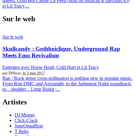
spleen. Goth Boi Clique Lil Peep (dont on retraçait le parcours ici)
et Lil Tracy,...
Sur le web
Sur le web
Skullcandy : Gothboiclique, Underground Rap
Meets Emo Revivalism
Entretien avec Horse Head, Cold Hart et Lil Tracy
par DrNoze,
le 3 mai 2017
Rap / Rock genre cross-pollination is nothing new in popular music.
From Run DMC and Aerosmith, to the Judgment Night soundtrack,
to…shudder…Limp Bizkit ;...
Artistes
DJ Muggs
Click-Clack
JuneOnnaBeat
T Reks