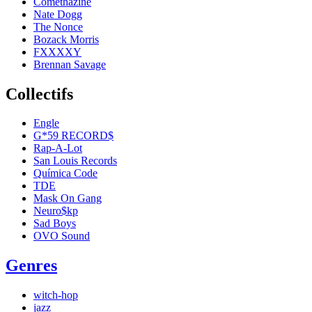
Comethazine
Nate Dogg
The Nonce
Bozack Morris
FXXXXY
Brennan Savage
Collectifs
Engle
G*59 RECORD$
Rap-A-Lot
San Louis Records
Química Code
TDE
Mask On Gang
Neuro$kp
Sad Boys
OVO Sound
Genres
witch-hop
jazz