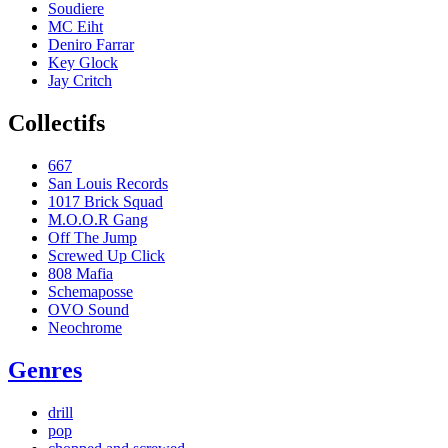
Soudiere
MC Eiht
Deniro Farrar
Key Glock
Jay Critch
Collectifs
667
San Louis Records
1017 Brick Squad
M.O.O.R Gang
Off The Jump
Screwed Up Click
808 Mafia
Schemaposse
OVO Sound
Neochrome
Genres
drill
pop