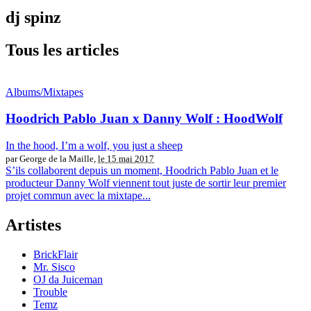
dj spinz
Tous les articles
Albums/Mixtapes
Hoodrich Pablo Juan x Danny Wolf : HoodWolf
In the hood, I’m a wolf, you just a sheep
par George de la Maille,
le 15 mai 2017
S’ils collaborent depuis un moment, Hoodrich Pablo Juan et le
producteur Danny Wolf viennent tout juste de sortir leur premier
projet commun avec la mixtape...
Artistes
BrickFlair
Mr. Sisco
OJ da Juiceman
Trouble
Temz