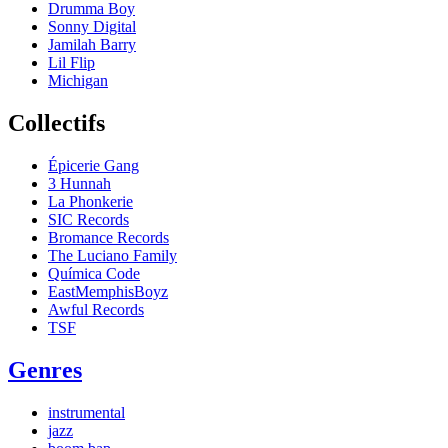
Drumma Boy
Sonny Digital
Jamilah Barry
Lil Flip
Michigan
Collectifs
Épicerie Gang
3 Hunnah
La Phonkerie
SIC Records
Bromance Records
The Luciano Family
Química Code
EastMemphisBoyz
Awful Records
TSF
Genres
instrumental
jazz