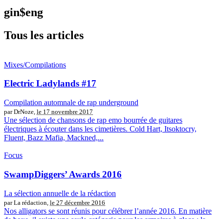
gin$eng
Tous les articles
Mixes/Compilations
Electric Ladylands #17
Compilation automnale de rap underground
par DrNoze,
le 17 novembre 2017
Une sélection de chansons de rap emo bourrée de guitares
électriques à écouter dans les cimetières. Cold Hart, Itsoktocry,
Fluent, Bazz Mafia, Mackned,...
Focus
SwampDiggers’ Awards 2016
La sélection annuelle de la rédaction
par La rédaction,
le 27 décembre 2016
Nos alligators se sont réunis pour célébrer l’année 2016. En matière