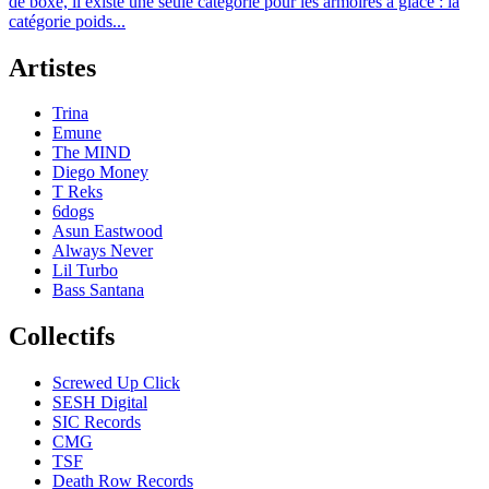
de boxe, il existe une seule catégorie pour les armoires à glace : la
catégorie poids...
Artistes
Trina
Emune
The MIND
Diego Money
T Reks
6dogs
Asun Eastwood
Always Never
Lil Turbo
Bass Santana
Collectifs
Screwed Up Click
SESH Digital
SIC Records
CMG
TSF
Death Row Records