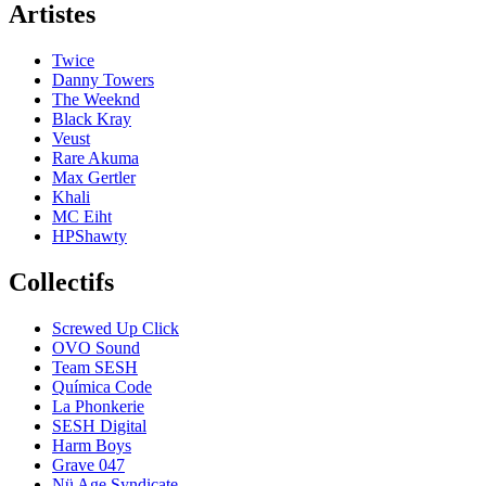
Artistes
Twice
Danny Towers
The Weeknd
Black Kray
Veust
Rare Akuma
Max Gertler
Khali
MC Eiht
HPShawty
Collectifs
Screwed Up Click
OVO Sound
Team SESH
Química Code
La Phonkerie
SESH Digital
Harm Boys
Grave 047
Nü Age Syndicate