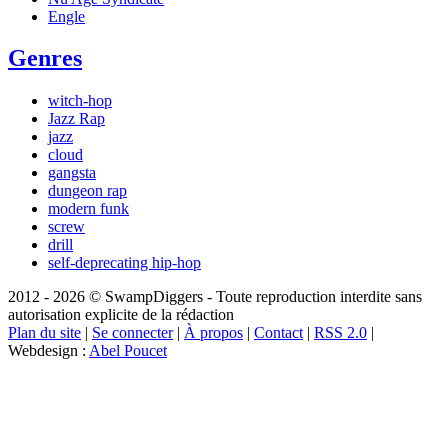
Engle
Genres
witch-hop
Jazz Rap
jazz
cloud
gangsta
dungeon rap
modern funk
screw
drill
self-deprecating hip-hop
2012 - 2026 © SwampDiggers - Toute reproduction interdite sans
autorisation explicite de la rédaction
Plan du site
|
Se connecter
|
À propos
|
Contact
|
RSS 2.0
|
Webdesign :
Abel Poucet