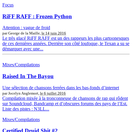
Focus
RiFF RAFF : Frozen Python
Attention : vague de froid
par George de la Maille,
le 14 juin 2016
Le très glacé RiFF RAFF est un des rappeurs les plus cartoonesques
de ces dernières années. Derrière son côté loufoque, le Texan a su se
démarquer avec une...
Mixes/Compilations
Raised In The Bayou
Une sélection de chansons ferrées dans les bas-fonds d’internet
par Jocelyn Anglemort,
le 6 juillet 2016
Compilation mixée à la tronçonneuse de chansons de rap qui rôdent
sur Soundcloud, Bandcamp et d’obscures forums des pays de l’Est.
Liste des pistes : N3LL...
Mixes/Compilations
Certified Druid Shit #2