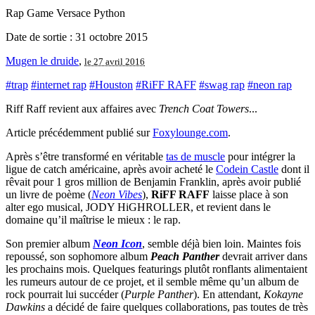
Rap Game Versace Python
Date de sortie : 31 octobre 2015
Mugen le druide
,
le 27 avril 2016
#trap
#internet rap
#Houston
#RiFF RAFF
#swag rap
#neon rap
Riff Raff revient aux affaires avec
Trench Coat Towers
...
Article précédemment publié sur
Foxylounge.com
.
Après s’être transformé en véritable
tas de muscle
pour intégrer la
ligue de catch américaine, après avoir acheté le
Codein Castle
dont il
rêvait pour 1 gros million de Benjamin Franklin, après avoir publié
un livre de poème (
Neon Vibes
),
RiFF RAFF
laisse place à son
alter ego musical, JODY HiGHROLLER, et revient dans le
domaine qu’il maîtrise le mieux : le rap.
Son premier album
Neon Icon
, semble déjà bien loin. Maintes fois
repoussé, son sophomore album
Peach Panther
devrait arriver dans
les prochains mois. Quelques featurings plutôt ronflants alimentaient
les rumeurs autour de ce projet, et il semble même qu’un album de
rock pourrait lui succéder (
Purple Panther
). En attendant,
Kokayne
Dawkins
a décidé de faire quelques collaborations, pas toutes de très