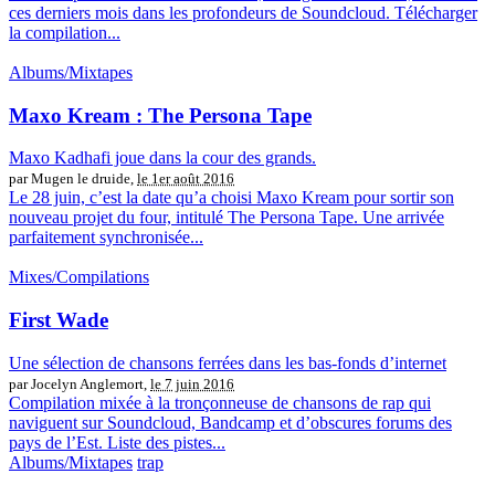
ces derniers mois dans les profondeurs de Soundcloud. Télécharger
la compilation...
Albums/Mixtapes
Maxo Kream : The Persona Tape
Maxo Kadhafi joue dans la cour des grands.
par Mugen le druide,
le 1er août 2016
Le 28 juin, c’est la date qu’a choisi Maxo Kream pour sortir son
nouveau projet du four, intitulé The Persona Tape. Une arrivée
parfaitement synchronisée...
Mixes/Compilations
First Wade
Une sélection de chansons ferrées dans les bas-fonds d’internet
par Jocelyn Anglemort,
le 7 juin 2016
Compilation mixée à la tronçonneuse de chansons de rap qui
naviguent sur Soundcloud, Bandcamp et d’obscures forums des
pays de l’Est. Liste des pistes...
Albums/Mixtapes
trap