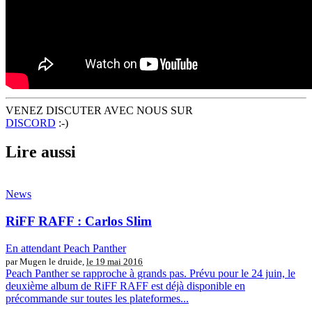
VENEZ DISCUTER AVEC NOUS SUR
DISCORD
:-)
Lire aussi
News
RiFF RAFF : Carlos Slim
En attendant Peach Panther
par Mugen le druide,
le 19 mai 2016
Peach Panther se rapproche à grands pas. Prévu pour le 24 juin, le
deuxième album de RiFF RAFF est déjà disponible en
précommande sur toutes les plateformes...