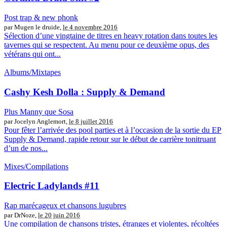
Post trap & new phonk
par Mugen le druide,
le 4 novembre 2016
Sélection d’une vingtaine de titres en heavy rotation dans toutes les
tavernes qui se respectent. Au menu pour ce deuxième opus, des
vétérans qui ont...
Albums/Mixtapes
Cashy Kesh Dolla : Supply & Demand
Plus Manny que Sosa
par Jocelyn Anglemort,
le 8 juillet 2016
Pour fêter l’arrivée des pool parties et à l’occasion de la sortie du EP
Supply & Demand, rapide retour sur le début de carrière tonitruant
d’un de nos...
Mixes/Compilations
Electric Ladylands #11
Rap marécageux et chansons lugubres
par DrNoze,
le 20 juin 2016
Une compilation de chansons tristes, étranges et violentes, récoltées