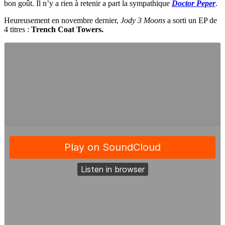
bon goût. Il n’y a rien à retenir a part la sympathique
Doctor Peper
.
Heureusement en novembre dernier,
Jody 3 Moons
a sorti un EP de
4 titres :
Trench Coat Towers.