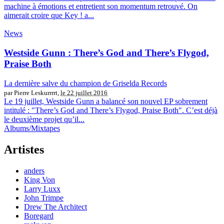
machine à émotions et entretient son momentum retrouvé. On
aimerait croire que Key ! a...
News
Westside Gunn : There’s God and There’s Flygod,
Praise Both
La dernière salve du champion de Griselda Records
par Pierre Leskurrrrt,
le 22 juillet 2016
Le 19 juillet, Westside Gunn a balancé son nouvel EP sobrement
intitulé : "There’s God and There’s Flygod, Praise Both". C’est déjà
le deuxième projet qu’il...
Albums/Mixtapes
Artistes
anders
King Von
Larry Luxx
John Trimpe
Drew The Architect
Boregard