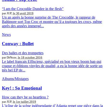
“I am the Crocodile Dundee in the flesh”
par JUP,
le 30 avril 2019
Un an après la bonne surprise de The Crocodile, le rappeur de
Baltimore sort Top Croc et montre qu’il a toujours les crocs, même
après des années immergé...
News
Conway : Bullet
Des balles et des trompettes
par DrNoze,
le 18 octobre 2016
Le label français Effiscienz, spécialisé en bon vieux boom bap qui
craque et éditions vinyles de qualité, a eu la bonne idée de sortir un
très bel EP de...
Albums/Mixtapes
Key! : So Emotional
How can they be so heartless ?
par JUP,
le 1er juillet 2019
L’icône de la scène indépendante d’Atlanta remet une pièce dans la