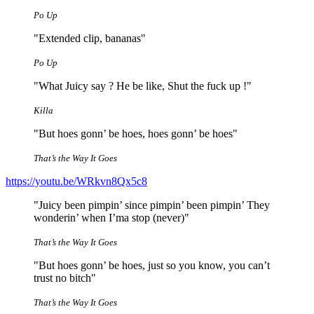
Po Up
"Extended clip, bananas"
Po Up
"What Juicy say ? He be like, Shut the fuck up !"
Killa
"But hoes gonn’ be hoes, hoes gonn’ be hoes"
That’s the Way It Goes
https://youtu.be/WRkvn8Qx5c8
"Juicy been pimpin’ since pimpin’ been pimpin’ They
wonderin’ when I’ma stop (never)"
That’s the Way It Goes
"But hoes gonn’ be hoes, just so you know, you can’t
trust no bitch"
That’s the Way It Goes