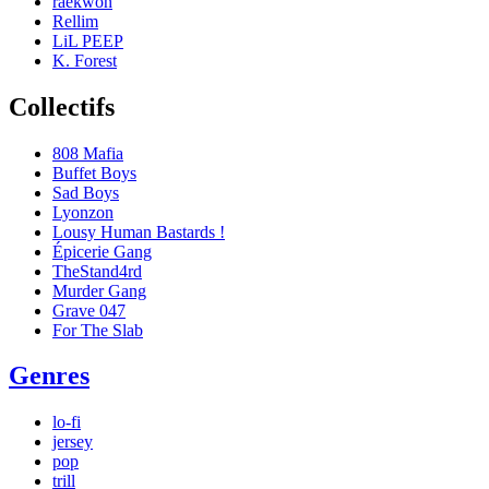
raekwon
Rellim
LiL PEEP
K. Forest
Collectifs
808 Mafia
Buffet Boys
Sad Boys
Lyonzon
Lousy Human Bastards !
Épicerie Gang
TheStand4rd
Murder Gang
Grave 047
For The Slab
Genres
lo-fi
jersey
pop
trill