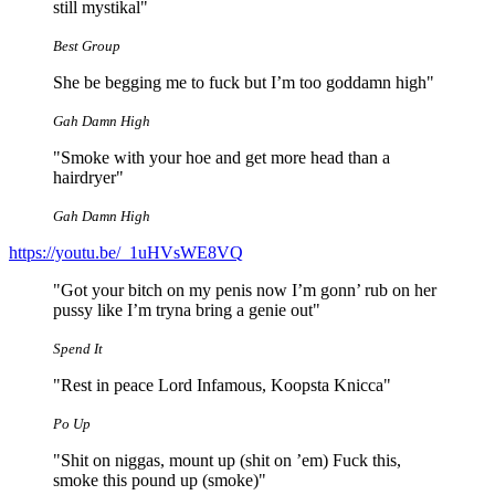
still mystikal"
Best Group
She be begging me to fuck but I’m too goddamn high"
Gah Damn High
"Smoke with your hoe and get more head than a
hairdryer"
Gah Damn High
https://youtu.be/_1uHVsWE8VQ
"Got your bitch on my penis now I’m gonn’ rub on her
pussy like I’m tryna bring a genie out"
Spend It
"Rest in peace Lord Infamous, Koopsta Knicca"
Po Up
"Shit on niggas, mount up (shit on ’em) Fuck this,
smoke this pound up (smoke)"