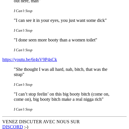
out here, man"
I Can’t Stop
"I can see it in your eyes, you just want some dick"
I Can’t Stop
"I done seen more booty than a women toilet"
I Can’t Stop
https://youtu.be/6r4sV9P4sCk
"She thought I was all hard, nah, bitch, that was the
strap"
I Can’t Stop
"I can’t stop feelin’ on this big booty bitch (come on,
come on), big booty bitch make a real nigga rich"
I Can’t Stop
VENEZ DISCUTER AVEC NOUS SUR
DISCORD
:-)