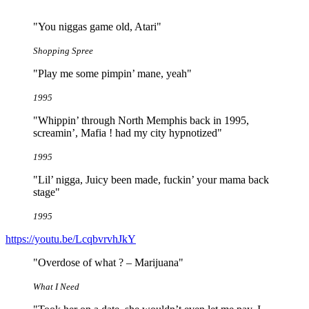
"You niggas game old, Atari"
Shopping Spree
"Play me some pimpin’ mane, yeah"
1995
"Whippin’ through North Memphis back in 1995,
screamin’, Mafia ! had my city hypnotized"
1995
"Lil’ nigga, Juicy been made, fuckin’ your mama back
stage"
1995
https://youtu.be/LcqbvrvhJkY
"Overdose of what ? – Marijuana"
What I Need