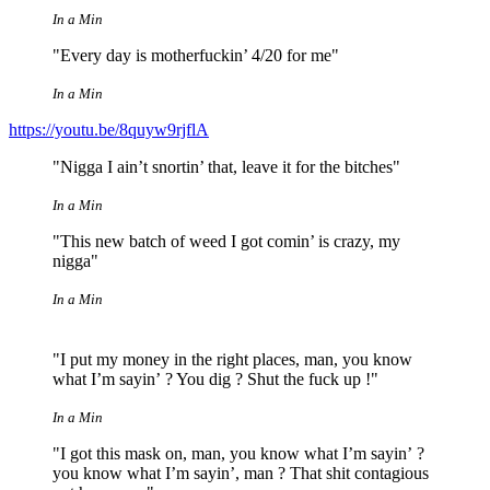
In a Min
"Every day is motherfuckin’ 4/20 for me"
In a Min
https://youtu.be/8quyw9rjflA
"Nigga I ain’t snortin’ that, leave it for the bitches"
In a Min
"This new batch of weed I got comin’ is crazy, my
nigga"
In a Min
"I put my money in the right places, man, you know
what I’m sayin’ ? You dig ? Shut the fuck up !"
In a Min
"I got this mask on, man, you know what I’m sayin’ ?
you know what I’m sayin’, man ? That shit contagious