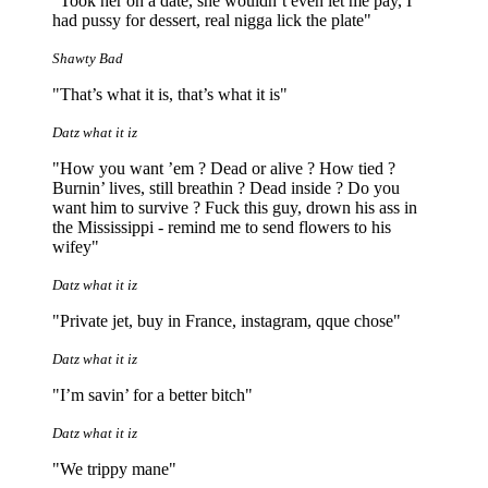
"Took her on a date, she wouldn’t even let me pay, I
had pussy for dessert, real nigga lick the plate"
Shawty Bad
"That’s what it is, that’s what it is"
Datz what it iz
"How you want ’em ? Dead or alive ? How tiеd ?
Burnin’ lives, still breathin ? Dead inside ? Do you
want him to survive ? Fuck this guy, drown his ass in
the Mississippi - remind me to send flowers to his
wifey"
Datz what it iz
"Private jet, buy in France, instagram, qque chose"
Datz what it iz
"I’m savin’ for a better bitch"
Datz what it iz
"We trippy mane"