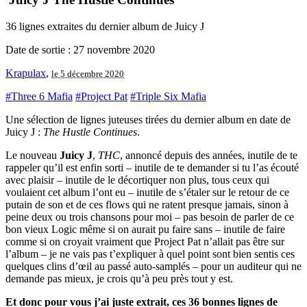
36 lignes extraites du dernier album de Juicy J
Date de sortie : 27 novembre 2020
Krapulax
,
le 5 décembre 2020
#Three 6 Mafia
#Project Pat
#Triple Six Mafia
Une sélection de lignes juteuses tirées du dernier album en date de
Juicy J :
The Hustle Continues
.
Le nouveau
Juicy J
,
THC
, annoncé depuis des années, inutile de te
rappeler qu’il est enfin sorti – inutile de te demander si tu l’as écouté
avec plaisir – inutile de le décortiquer non plus, tous ceux qui
voulaient cet album l’ont eu – inutile de s’étaler sur le retour de ce
putain de son et de ces flows qui ne ratent presque jamais, sinon à
peine deux ou trois chansons pour moi – pas besoin de parler de ce
bon vieux Logic même si on aurait pu faire sans – inutile de faire
comme si on croyait vraiment que Project Pat n’allait pas être sur
l’album – je ne vais pas t’expliquer à quel point sont bien sentis ces
quelques clins d’œil au passé auto-samplés – pour un auditeur qui ne
demande pas mieux, je crois qu’à peu près tout y est.
Et donc pour vous j’ai juste extrait, ces 36 bonnes lignes de