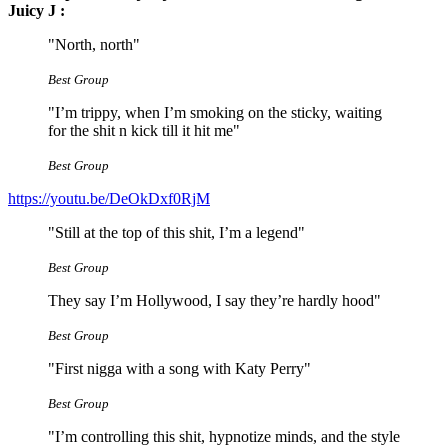
Juicy J :
"North, north"
Best Group
"I’m trippy, when I’m smoking on the sticky, waiting
for the shit n kick till it hit me"
Best Group
https://youtu.be/DeOkDxf0RjM
"Still at the top of this shit, I’m a legend"
Best Group
They say I’m Hollywood, I say they’re hardly hood"
Best Group
"First nigga with a song with Katy Perry"
Best Group
"I’m controlling this shit, hypnotize minds, and the style