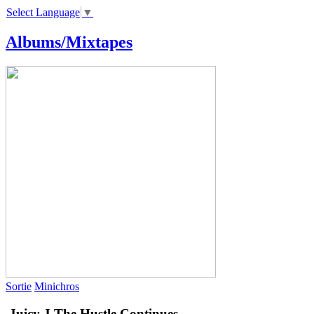
Select Language
▼
Albums/Mixtapes
Sortie
Minichros
Juicy J
The Hustle Continues