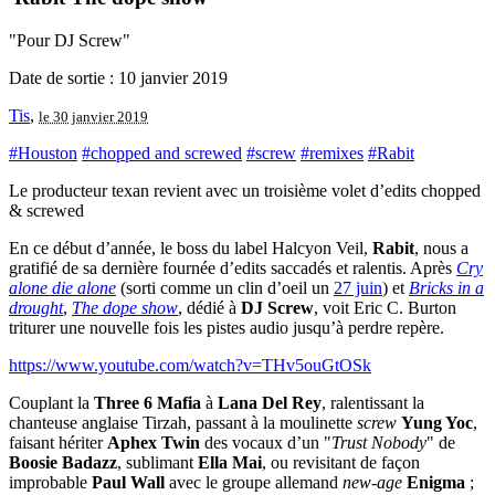
"Pour DJ Screw"
Date de sortie : 10 janvier 2019
Tis
,
le 30 janvier 2019
#Houston
#chopped and screwed
#screw
#remixes
#Rabit
Le producteur texan revient avec un troisième volet d’edits chopped
& screwed
En ce début d’année, le boss du label Halcyon Veil,
Rabit
, nous a
gratifié de sa dernière fournée d’edits saccadés et ralentis. Après
Cry
alone die alone
(sorti comme un clin d’oeil un
27 juin
) et
Bricks in a
drought
,
The dope show
, dédié à
DJ Screw
, voit Eric C. Burton
triturer une nouvelle fois les pistes audio jusqu’à perdre repère.
https://www.youtube.com/watch?v=THv5ouGtOSk
Couplant la
Three 6 Mafia
à
Lana Del Rey
, ralentissant la
chanteuse anglaise Tirzah, passant à la moulinette
screw
Yung Yoc
,
faisant hériter
Aphex Twin
des vocaux d’un "
Trust Nobody
" de
Boosie Badazz
, sublimant
Ella Mai
, ou revisitant de façon
improbable
Paul Wall
avec le groupe allemand
new-age
Enigma
;