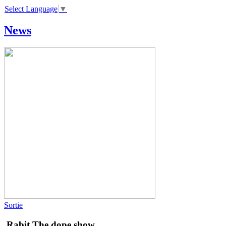
Select Language
▼
News
Sortie
Rabit
The dope show