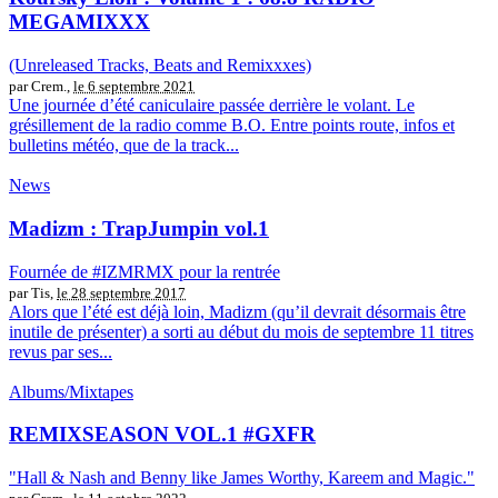
MEGAMIXXX
(Unreleased Tracks, Beats and Remixxxes)
par Crem.,
le 6 septembre 2021
Une journée d’été caniculaire passée derrière le volant. Le
grésillement de la radio comme B.O. Entre points route, infos et
bulletins météo, que de la track...
News
Madizm : TrapJumpin vol.1
Fournée de #IZMRMX pour la rentrée
par Tis,
le 28 septembre 2017
Alors que l’été est déjà loin, Madizm (qu’il devrait désormais être
inutile de présenter) a sorti au début du mois de septembre 11 titres
revus par ses...
Albums/Mixtapes
REMIXSEASON VOL​.​1 #GXFR
"Hall & Nash and Benny like James Worthy, Kareem and Magic."