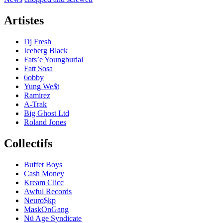
Artistes
Dj Fresh
Iceberg Black
Fats’e Youngburial
Fatt Sosa
6obby
Yung We$t
Ramirez
A-Trak
Big Ghost Ltd
Roland Jones
Collectifs
Buffet Boys
Cash Money
Kream Clicc
Awful Records
Neuro$kp
MaskOnGang
Nü Age Syndicate