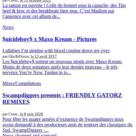
par Crem.,
le 11 octobre 2022
La saison est ouverte ! Celle du bonnet sous la capuche, des Tim
beef & broc et des breakbeats bien gras. C’est Madizm qui
l’annonce avec cet album de...
News
$uicideboy$ x Maxo Kream - Pictures
Lullabies I’m singing with blood coming down my eyes
par Gho$tFrieza,
le 13 avril 2017
Les $uicideboy$ sortent un nouveau single avec Maxo Kream.
Moins de deux semaines après leur dernier morceau – le très
nerveux You’re Now Tuning in to...
Mixes/Compilations
Swampdiggers presents : FRIENDLY GATORZ
REMIXES
par Crem.,
le 8 juin 2020
Pour fêter les quatre années d’existence de Swampdiggers nous
avons demandé à des producteurs amis de remixer des classiques du
Sud. SwampDiggers ·...
News
chopped and screwed