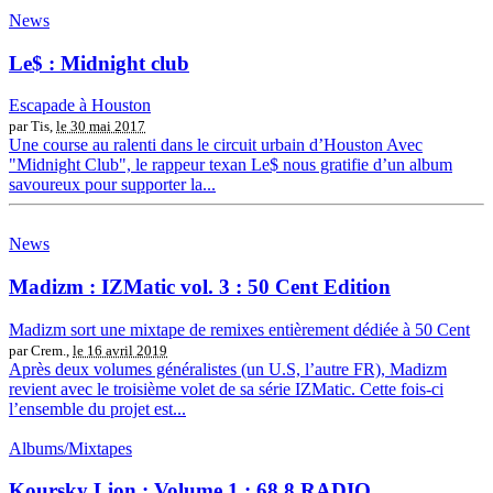
News
Le$ : Midnight club
Escapade à Houston
par Tis,
le 30 mai 2017
Une course au ralenti dans le circuit urbain d’Houston Avec
"Midnight Club", le rappeur texan Le$ nous gratifie d’un album
savoureux pour supporter la...
News
Madizm : IZMatic vol. 3 : 50 Cent Edition
Madizm sort une mixtape de remixes entièrement dédiée à 50 Cent
par Crem.,
le 16 avril 2019
Après deux volumes généralistes (un U.S, l’autre FR), Madizm
revient avec le troisième volet de sa série IZMatic. Cette fois-ci
l’ensemble du projet est...
Albums/Mixtapes
Koursky Lion : Volume 1 : 68.8 RADIO