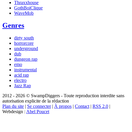
Thraxxhouse
GothBoiClique
WaveMob
Genres
dirty south
horrorcore
underground
dub
dungeon rap
emo
instrumental
acid rap
electro
Jazz Rap
2012 - 2026 © SwampDiggers - Toute reproduction interdite sans
autorisation explicite de la rédaction
Plan du site
|
Se connecter
|
À propos
|
Contact
|
RSS 2.0
|
Webdesign :
Abel Poucet