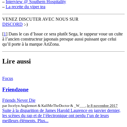
–
Interview @ Southern Hospitality
–
La recette du viper tea
VENEZ DISCUTER AVEC NOUS SUR
DISCORD
:-)
[
1
]
Dans le cas d’Issue ce sera plutôt Sega, le rappeur voue un culte
à l’ancien constructeur japonais presque aussi puissant que celui
qu’il porte à la marque AriZona.
Lire aussi
Focus
Friendzone
Friends Never Die
par Jocelyn Anglemort & KallMeTheDoctor & _W___,
le 8 novembre 2017
Suite à la disparition de James Harold Laurence en janvier dernier,
les scènes du rap et de l’électronique ont perdu l’un de leurs
meilleurs éléments. Plus...