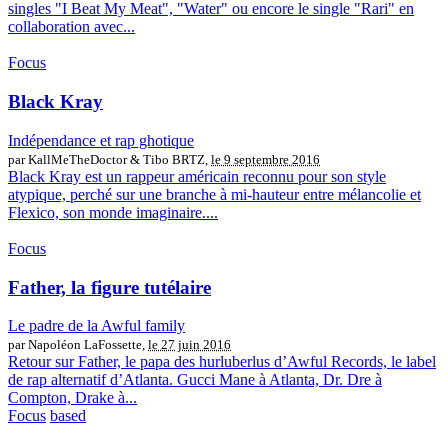
singles "I Beat My Meat", "Water" ou encore le single "Rari" en
collaboration avec...
Focus
Black Kray
Indépendance et rap ghotique
par KallMeTheDoctor & Tibo BRTZ,
le 9 septembre 2016
Black Kray est un rappeur américain reconnu pour son style
atypique, perché sur une branche à mi-hauteur entre mélancolie et
Flexico, son monde imaginaire....
Focus
Father, la figure tutélaire
Le padre de la Awful family
par Napoléon LaFossette,
le 27 juin 2016
Retour sur Father, le papa des hurluberlus d’Awful Records, le label
de rap alternatif d’Atlanta. Gucci Mane à Atlanta, Dr. Dre à
Compton, Drake à...
Focus
based