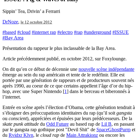
Sippin’ Tea, Drivin’ a Ferrarri
DrNoze
,
le 12 octobre 2012
#based
#cloud
#internet rap
#electro
#rap
#underground
#ISSUE
#Bay Area
Présentation du rappeur le plus inclassable de la Bay Area.
Article précédemment publié, en octobre 2012, sur Foxylounge.
On dit qu’en ce début de décennie une
nouvelle scène indépendante
émerge au sein du rap américain et tente de le redéfinir. Elle est
portée par une génération de rappeurs et de producteurs souvent nés
après 1990, au coeur de ce que certains appellent l’âge d’or du hip-
hop, avec une Super Nintendo
[
1
]
dans le berceau et biberonnés à
l’internet.
Entrée en scène après l’élection d’Obama, cette génération tendrait à
s’éloigner des préoccupations identitaires du rap (qu’il soit
gangsta
ou
conscient
), appréciées et épuisées par leurs prédécesseurs. De la
skate punk attitude
du
Odd Future
au based rap de
Lil B
, en passant
par le gangsta rap gothique post "Devil Shit" de
SpaceGhostPurrp
et
du
Rvidxr Klvn
, le
cloud rap
de
Main Attrakionz
ou encore les