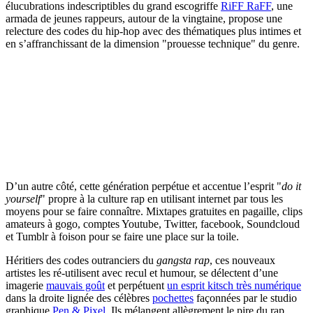
élucubrations indescriptibles du grand escogriffe
RiFF RaFF
, une
armada de jeunes rappeurs, autour de la vingtaine, propose une
relecture des codes du hip-hop avec des thématiques plus intimes et
en s’affranchissant de la dimension "prouesse technique" du genre.
D’un autre côté, cette génération perpétue et accentue l’esprit "
do it
yourself
" propre à la culture rap en utilisant internet par tous les
moyens pour se faire connaître. Mixtapes gratuites en pagaille, clips
amateurs à gogo, comptes Youtube, Twitter, facebook, Soundcloud
et Tumblr à foison pour se faire une place sur la toile.
Héritiers des codes outranciers du
gangsta rap
, ces nouveaux
artistes les ré-utilisent avec recul et humour, se délectent d’une
imagerie
mauvais goût
et perpétuent
un esprit kitsch très numérique
dans la droite lignée des célèbres
pochettes
façonnées par le studio
graphique
Pen & Pixel
. Ils mélangent allègrement le pire du rap