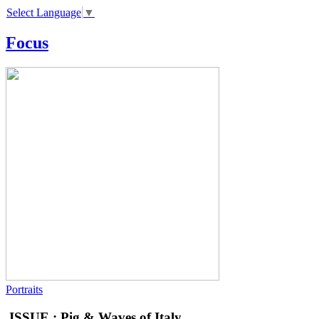
Select Language
▼
Focus
Portraits
ISSUE : Pig & Waves of Italy