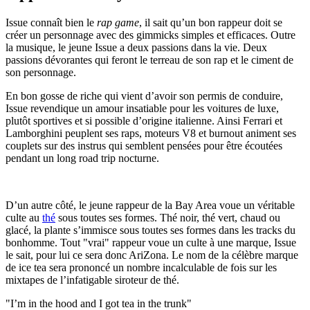
Issue connaît bien le
rap game
, il sait qu’un bon rappeur doit se
créer un personnage avec des gimmicks simples et efficaces. Outre
la musique, le jeune Issue a deux passions dans la vie. Deux
passions dévorantes qui feront le terreau de son rap et le ciment de
son personnage.
En bon gosse de riche qui vient d’avoir son permis de conduire,
Issue revendique un amour insatiable pour les voitures de luxe,
plutôt sportives et si possible d’origine italienne. Ainsi Ferrari et
Lamborghini peuplent ses raps, moteurs V8 et burnout animent ses
couplets sur des instrus qui semblent pensées pour être écoutées
pendant un long road trip nocturne.
D’un autre côté, le jeune rappeur de la Bay Area voue un véritable
culte au
thé
sous toutes ses formes. Thé noir, thé vert, chaud ou
glacé, la plante s’immisce sous toutes ses formes dans les tracks du
bonhomme. Tout "vrai" rappeur voue un culte à une marque, Issue
le sait, pour lui ce sera donc AriZona. Le nom de la célèbre marque
de ice tea sera prononcé un nombre incalculable de fois sur les
mixtapes de l’infatigable siroteur de thé.
"I’m in the hood and I got tea in the trunk"