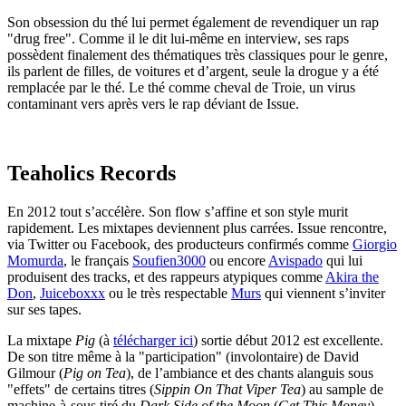
Son obsession du thé lui permet également de revendiquer un rap
"drug free". Comme il le dit lui-même en interview, ses raps
possèdent finalement des thématiques très classiques pour le genre,
ils parlent de filles, de voitures et d’argent, seule la drogue y a été
remplacée par le thé. Le thé comme cheval de Troie, un virus
contaminant vers après vers le rap déviant de Issue.
Teaholics Records
En 2012 tout s’accélère. Son flow s’affine et son style murit
rapidement. Les mixtapes deviennent plus carrées. Issue rencontre,
via Twitter ou Facebook, des producteurs confirmés comme
Giorgio
Momurda
, le français
Soufien3000
ou encore
Avispado
qui lui
produisent des tracks, et des rappeurs atypiques comme
Akira the
Don
,
Juiceboxxx
ou le très respectable
Murs
qui viennent s’inviter
sur ses tapes.
La mixtape
Pig
(à
télécharger ici
) sortie début 2012 est excellente.
De son titre même à la "participation" (involontaire) de David
Gilmour (
Pig on Tea
), de l’ambiance et des chants alanguis sous
"effets" de certains titres (
Sippin On That Viper Tea
) au sample de
machine-à-sous tiré du
Dark Side of the Moon
(
Get This Money
),