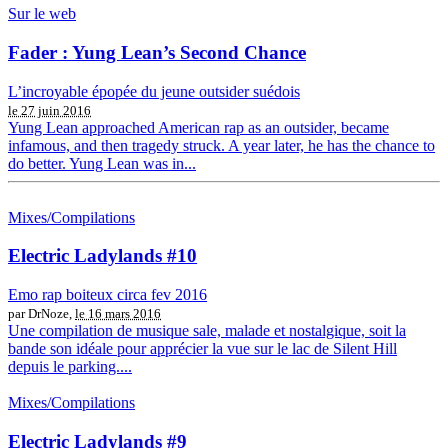
Sur le web
Fader : Yung Lean’s Second Chance
L’incroyable épopée du jeune outsider suédois
le 27 juin 2016
Yung Lean approached American rap as an outsider, became
infamous, and then tragedy struck. A year later, he has the chance to
do better. Yung Lean was in...
Mixes/Compilations
Electric Ladylands #10
Emo rap boiteux circa fev 2016
par DrNoze,
le 16 mars 2016
Une compilation de musique sale, malade et nostalgique, soit la
bande son idéale pour apprécier la vue sur le lac de Silent Hill
depuis le parking....
Mixes/Compilations
Electric Ladylands #9