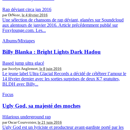
Rap déviant circa jan 2016
par DrNoze,
le 4 février 2016
Une sélection de chansons de rap déviant, glanées sur Soundcloud
aux alentours de janvier 2016. Article précédemment publié sur
Foxylounge.com. Les...
Albums/Mixtapes
Billy Blanka : Bright Lights Dark Hadou
Based jump ultra glacé
par Jocelyn Anglemort,
le 8 juin 2016
Le jeune label Ultra Glacial Records a décidé de célébrer l’amour le
14 février dernier avec les sorties surprises de deux K7 gratuites,
BLDH avec Billy...
Focus
Ugly God, sa majesté des moches
Hilarious underground rap
par Oscar Courvoisier,
le 21 juin 2016
Ugly God est un lyriciste et producteur avant-gardiste porté par les