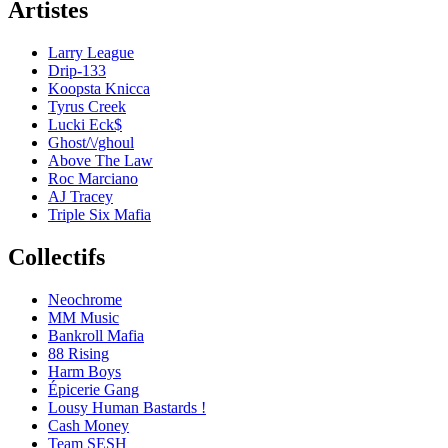
Artistes
Larry League
Drip-133
Koopsta Knicca
Tyrus Creek
Lucki Eck$
Ghost/\/ghoul
Above The Law
Roc Marciano
AJ Tracey
Triple Six Mafia
Collectifs
Neochrome
MM Music
Bankroll Mafia
88 Rising
Harm Boys
Épicerie Gang
Lousy Human Bastards !
Cash Money
Team SESH