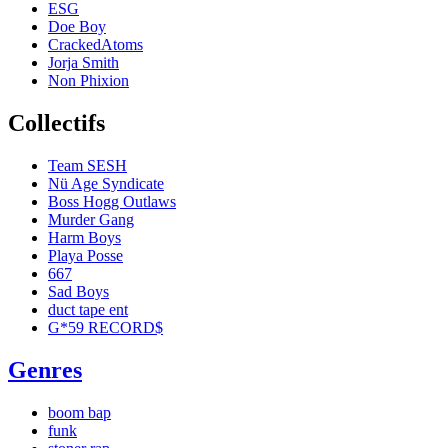
ESG
Doe Boy
CrackedAtoms
Jorja Smith
Non Phixion
Collectifs
Team SESH
Nü Age Syndicate
Boss Hogg Outlaws
Murder Gang
Harm Boys
Playa Posse
667
Sad Boys
duct tape ent
G*59 RECORD$
Genres
boom bap
funk