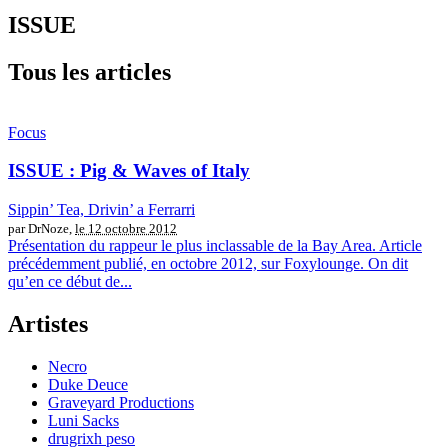
ISSUE
Tous les articles
Focus
ISSUE : Pig & Waves of Italy
Sippin’ Tea, Drivin’ a Ferrarri
par DrNoze,
le 12 octobre 2012
Présentation du rappeur le plus inclassable de la Bay Area. Article
précédemment publié, en octobre 2012, sur Foxylounge. On dit
qu’en ce début de...
Artistes
Necro
Duke Deuce
Graveyard Productions
Luni Sacks
drugrixh peso