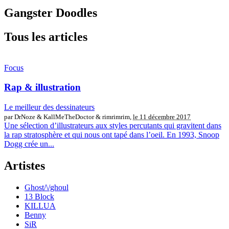
Gangster Doodles
Tous les articles
Focus
Rap & illustration
Le meilleur des dessinateurs
par DrNoze & KallMeTheDoctor & rimrimrim,
le 11 décembre 2017
Une sélection d’illustrateurs aux styles percutants qui gravitent dans
la rap stratosphère et qui nous ont tapé dans l’oeil. En 1993, Snoop
Dogg crée un...
Artistes
Ghost/\/ghoul
13 Block
KILLUA
Benny
SiR