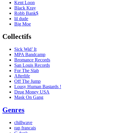
Kent Loon
Black Kray
Robb Bank$
lil dude
Big Moe
Collectifs
Sick Wid’ It
MPA Bandcamp
Bromance Records
San Louis Records
For The Slab
Afterlife
Off The Jump
Lousy Human Bastards !
Drug Money USA
Mask On Gang
Genres
chillwave
rap français