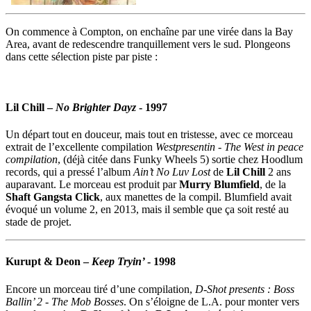
On commence à Compton, on enchaîne par une virée dans la Bay
Area, avant de redescendre tranquillement vers le sud. Plongeons
dans cette sélection piste par piste :
Lil Chill
–
No Brighter Dayz
- 1997
Un départ tout en douceur, mais tout en tristesse, avec ce morceau
extrait de l’excellente compilation
Westpresentin - The West in peace
compilation
, (déjà citée dans Funky Wheels 5) sortie chez Hoodlum
records, qui a pressé l’album
Ain’t No Luv Lost
de
Lil Chill
2 ans
auparavant. Le morceau est produit par
Murry Blumfield
, de la
Shaft Gangsta Click
, aux manettes de la compil. Blumfield avait
évoqué un volume 2, en 2013, mais il semble que ça soit resté au
stade de projet.
Kurupt & Deon
–
Keep Tryin’
- 1998
Encore un morceau tiré d’une compilation,
D-Shot presents : Boss
Ballin’ 2 - The Mob Bosses
. On s’éloigne de L.A. pour monter vers