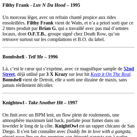
Filthy Frank
-
Luv N Da Hood
– 1995
Un morceau léger, avec un refrain chanté propice aux rides
ensoleillées.
Filthy Frank
vient de Watts, et n’a a priori sorti que ce
2 titres produit par
Brian G
, qui a travaillé avec pas mal d’artistes
locaux, dont
O.F.T.B.
, groupe signé chez Death Row, qu’on
retrouve surtout sur les compilations et B.O. du label.
Bombshell
-
Tell Me
– 1996
Là, c’est le cœur qui s’exprime, avec ce magnifique sample de
52nd
Street
, déjà utilisé par
3 X Krazy
sur leur hit
Keep it On The Real
.
Bomshell
vient de Detroit, elle a sorti une dizaine de maxis, sans
jamais réellement décoller.
Knightowl
-
Take Another Hit
– 1997
On finit avec un BPM lent, un flow plein de roulements, une
atmosphère maximum laid back, parfaite pour fumer dans un
lowrider le long de la côte.
KnightOwl
est un rapper chicano de San
Diego. Il s’est fait connaître avec
Daddy Im in love with a gangsta
,
réputé pour être un des premiers son étiqueté gangsta rap à parler