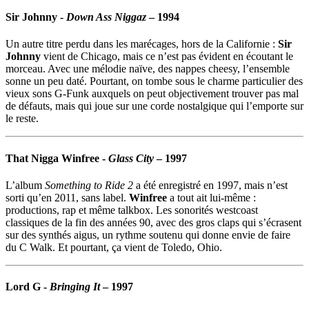
Sir Johnny
-
Down Ass Niggaz
– 1994
Un autre titre perdu dans les marécages, hors de la Californie :
Sir
Johnny
vient de Chicago, mais ce n’est pas évident en écoutant le
morceau. Avec une mélodie naïve, des nappes cheesy, l’ensemble
sonne un peu daté. Pourtant, on tombe sous le charme particulier des
vieux sons G-Funk auxquels on peut objectivement trouver pas mal
de défauts, mais qui joue sur une corde nostalgique qui l’emporte sur
le reste.
That Nigga Winfree
-
Glass City
– 1997
L’album
Something to Ride 2
a été enregistré en 1997, mais n’est
sorti qu’en 2011, sans label.
Winfree
a tout ait lui-même :
productions, rap et même talkbox. Les sonorités westcoast
classiques de la fin des années 90, avec des gros claps qui s’écrasent
sur des synthés aigus, un rythme soutenu qui donne envie de faire
du C Walk. Et pourtant, ça vient de Toledo, Ohio.
Lord G
-
Bringing It
– 1997