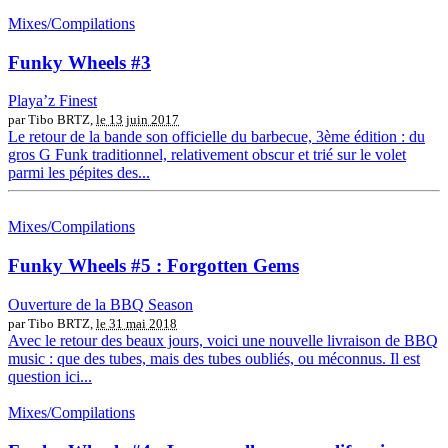
Mixes/Compilations
Funky Wheels #3
Playa’z Finest
par Tibo BRTZ,
le 13 juin 2017
Le retour de la bande son officielle du barbecue, 3ème édition : du
gros G Funk traditionnel, relativement obscur et trié sur le volet
parmi les pépites des...
Mixes/Compilations
Funky Wheels #5 : Forgotten Gems
Ouverture de la BBQ Season
par Tibo BRTZ,
le 31 mai 2018
Avec le retour des beaux jours, voici une nouvelle livraison de BBQ
music : que des tubes, mais des tubes oubliés, ou méconnus. Il est
question ici...
Mixes/Compilations