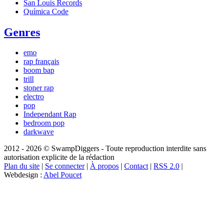
San Louis Records
Química Code
Genres
emo
rap français
boom bap
trill
stoner rap
electro
pop
Independant Rap
bedroom pop
darkwave
2012 - 2026 © SwampDiggers - Toute reproduction interdite sans
autorisation explicite de la rédaction
Plan du site
|
Se connecter
|
À propos
|
Contact
|
RSS 2.0
|
Webdesign :
Abel Poucet