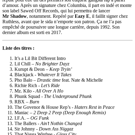
d’amour. Après un signature chez Columbia, il part en indé et monte
son label Sawed Off Records, qui lui permettra de lancer
Mr Shadow
, notamment. Repéré par
Eazy E
, il faillit signer chez
Ruthless, avant que le sida n’emporte son patron. Ça ne l’a pas
empêché de poursuivre une longue carrière, depuis 1992. Son
dernier album est sorti en 2017.
Liste des titres :
It’s a Lil Bit Different Intro
Lil Chill –
No Brighter Dayz
Kurupt & Deon –
Keep Tryin’
Blackjack -
Whatever It Takes
Pho Balo –
Drastic time
feat. Nate & Michelle
Richie Rich -
Let’s Ride
Mz. Kilo -
All Over A Ho
Phunk Squad -
The Underground Phunk
RBX –
Burn
The Govenor & House Rep’s -
Haters Rest in Peace
Maniac –
2 Deep 2 Peep (Deep Enough Remix)
I.F.A. –
OG Funk
The Ballers -
Ain’t Nothin Changed
Sir Johnny -
Down Ass Niggaz
That Nigga Winfree -
Glass City