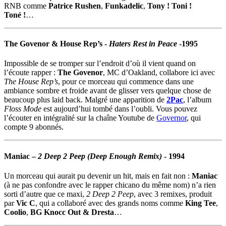
RNB comme
Patrice Rushen
,
Funkadelic
,
Tony ! Toni !
Toné !
…
The Govenor & House Rep’s
-
Haters Rest in Peace
-1995
Impossible de se tromper sur l’endroit d’où il vient quand on
l’écoute rapper :
The Govenor
, MC d’Oakland, collabore ici avec
The House Rep’s
, pour ce morceau qui commence dans une
ambiance sombre et froide avant de glisser vers quelque chose de
beaucoup plus laid back. Malgré une apparition de
2Pac
, l’album
Floss Mode
est aujourd’hui tombé dans l’oubli. Vous pouvez
l’écouter en intégralité sur la chaîne Youtube de
Governor
, qui
compte 9 abonnés.
Maniac
–
2 Deep 2 Peep (Deep Enough Remix)
- 1994
Un morceau qui aurait pu devenir un hit, mais en fait non :
Maniac
(à ne pas confondre avec le rapper chicano du même nom) n’a rien
sorti d’autre que ce maxi,
2 Deep 2 Peep
, avec 3 remixes, produit
par
Vic C
, qui a collaboré avec des grands noms comme
King Tee
,
Coolio
,
BG Knocc Out & Dresta
…