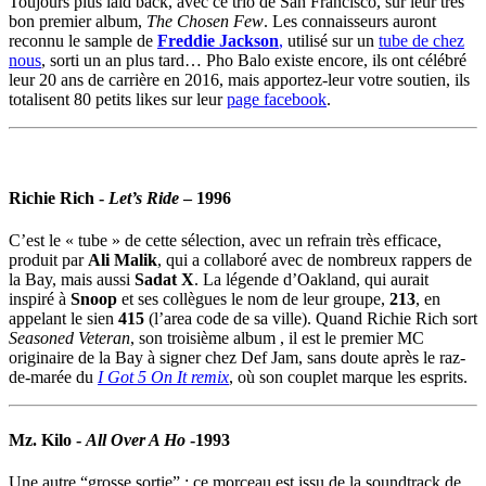
Toujours plus laid back, avec ce trio de San Francisco, sur leur très
bon premier album,
The Chosen Few
. Les connaisseurs auront
reconnu le sample de
Freddie Jackson
,
utilisé sur un
tube de chez
nous
, sorti un an plus tard… Pho Balo existe encore, ils ont célébré
leur 20 ans de carrière en 2016, mais apportez-leur votre soutien, ils
totalisent 80 petits likes sur leur
page facebook
.
Richie Rich
-
Let’s Ride
– 1996
C’est le « tube » de cette sélection, avec un refrain très efficace,
produit par
Ali Malik
, qui a collaboré avec de nombreux rappers de
la Bay, mais aussi
Sadat X
. La légende d’Oakland, qui aurait
inspiré à
Snoop
et ses collègues le nom de leur groupe,
213
, en
appelant le sien
415
(l’area code de sa ville). Quand Richie Rich sort
Seasoned Veteran
, son troisième album , il est le premier MC
originaire de la Bay à signer chez Def Jam, sans doute après le raz-
de-marée du
I Got 5 On It remix
, où son couplet marque les esprits.
Mz. Kilo
-
All Over A Ho
-1993
Une autre “grosse sortie” : ce morceau est issu de la soundtrack de