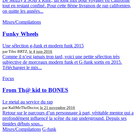
De Mozzy à SOB x RBE, un long mix pour voyager en Californie
tout en restant confiné. Pour cette 8ème livraison de rap californien,
on quitte les années...
Mixes/Compilations
Funky Wheels
Une sélection g-funk et modern funk 2015
par Tibo BRTZ,
le 4 juin 2016
Comme il n’est jamais trop tard, voici une petite sélection très
subjective de morceaux modern funk et G-funk sortis en 2015.
Télécharger le mix...
Focus
From Th@ kid to BONES
Le metal au service du rap
par KallMeTheDoctor,
le 21 novembre 2016
Retour sur le parcours d’un personnage à part, véritable mentor qui a
profondément influencé la scène du rap underground. Depuis ses
timides débuts sous...
Mixes/Compilations
G-funk