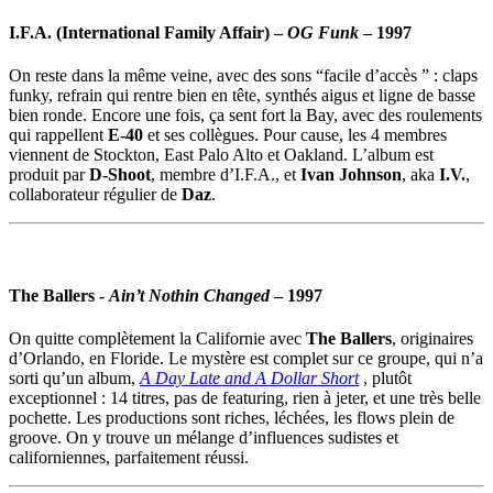
I.F.A. (International Family Affair)
–
OG Funk
– 1997
On reste dans la même veine, avec des sons “facile d’accès ” : claps
funky, refrain qui rentre bien en tête, synthés aigus et ligne de basse
bien ronde. Encore une fois, ça sent fort la Bay, avec des roulements
qui rappellent
E-40
et ses collègues. Pour cause, les 4 membres
viennent de Stockton, East Palo Alto et Oakland. L’album est
produit par
D-Shoot
, membre d’I.F.A., et
Ivan Johnson
, aka
I.V.
,
collaborateur régulier de
Daz
.
The Ballers
-
Ain’t Nothin Changed
– 1997
On quitte complètement la Californie avec
The Ballers
, originaires
d’Orlando, en Floride. Le mystère est complet sur ce groupe, qui n’a
sorti qu’un album,
A Day Late and A Dollar Short
, plutôt
exceptionnel : 14 titres, pas de featuring, rien à jeter, et une très belle
pochette. Les productions sont riches, léchées, les flows plein de
groove. On y trouve un mélange d’influences sudistes et
californiennes, parfaitement réussi.