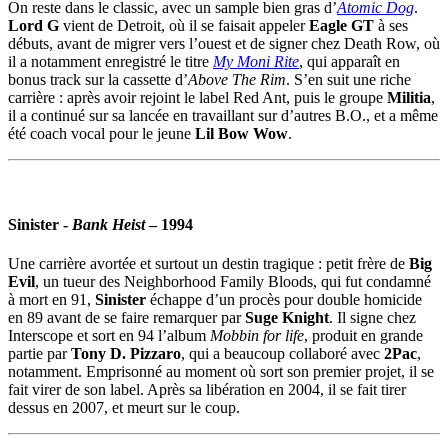
On reste dans le classic, avec un sample bien gras d’
Atomic Dog
.
Lord G
vient de Detroit, où il se faisait appeler
Eagle GT
à ses
débuts, avant de migrer vers l’ouest et de signer chez Death Row, où
il a notamment enregistré le titre
My Moni Rite
, qui apparaît en
bonus track sur la cassette d’
Above The Rim
. S’en suit une riche
carrière : après avoir rejoint le label Red Ant, puis le groupe
Militia
,
il a continué sur sa lancée en travaillant sur d’autres B.O., et a même
été coach vocal pour le jeune
Lil Bow Wow
.
Sinister
-
Bank Heist
– 1994
Une carrière avortée et surtout un destin tragique : petit frère de
Big
Evil
, un tueur des Neighborhood Family Bloods, qui fut condamné
à mort en 91,
Sinister
échappe d’un procès pour double homicide
en 89 avant de se faire remarquer par
Suge Knight
. Il signe chez
Interscope et sort en 94 l’album
Mobbin for life
, produit en grande
partie par
Tony D. Pizzaro
, qui a beaucoup collaboré avec
2Pac
,
notamment. Emprisonné au moment où sort son premier projet, il se
fait virer de son label. Après sa libération en 2004, il se fait tirer
dessus en 2007, et meurt sur le coup.