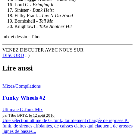
Lord G -
Bringing It
Sinister -
Bank Heist
Filthy Frank -
Luv N Da Hood
Bombshell -
Tell Me
Knightowl -
Take Another Hit
mix et dessin : Tibo
VENEZ DISCUTER AVEC NOUS SUR
DISCORD
:-)
Lire aussi
Mixes/Compilations
Funky Wheels #2
Ultimate G-funk Mix
par Tibo BRTZ,
le 12 août 2016
Une sélection ultime de G-funk, lourdement chargée de reprises P-
funk, de sirènes affolantes, de caisses claires qui claquent, de grosses
lignes de basses...