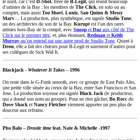
le nord, car c’est
D-Shot
, frère de
B-Legit
, qui réunit beaucoup
d’artistes de la Bay : les membres de
The Click
, en solo ou au
complet, mais aussi
Too $hort
,
Luniz
,
San Quinn & Messy
Marv
… La production, plus synthétique, est signée
Studio Tone
,
un des architectes du son de la Bay.
Kurupt
est l’un des rares
artistes hors-Bay de la compil, avec
Snoop
et
Daz
aux côté de The
Click sur le premier titre
, et, plus étonnant,
Redman
et
Keith
Murray
qu’on entend sur une autre prod de Studio Tone
. Quant à
Deon
, elle a fait des chœurs pour B-Legit et surement d’autres pour
ses collègues de Sick Wid It.
Blackjack
-
Whatever It Takes
– 1996
On reste dans le G-Funk smooth, avec ce groupe de East Palo Alto,
une petite ville située au creux de la Bay, entre San Francisco et San
Jose. La production soyeuse est signée
Black Jack
(le producteur,
qui a donné son nom au groupe). Pour ne rien gâcher,
Bo Rocc
du
Dove Shack
et
Nancy Fletcher
viennent apporter un peu plus de
douceur aux refrains.
Pho Balo
–
Drastic time
feat.
Nate & Michelle
-1997