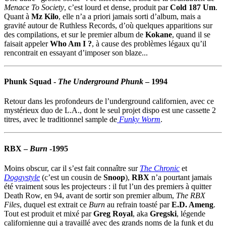
Menace To Society
, c’est lourd et dense, produit par
Cold 187 Um
.
Quant à
Mz Kilo
, elle n’a a priori jamais sorti d’album, mais a
gravité autour de Ruthless Records, d’où quelques apparitions sur
des compilations, et sur le premier album de
Kokane
, quand il se
faisait appeler
Who Am I ?
, à cause des problèmes légaux qu’il
rencontrait en essayant d’imposer son blaze...
Phunk Squad
-
The Underground Phunk
– 1994
Retour dans les profondeurs de l’underground californien, avec ce
mystérieux duo de L.A., dont le seul projet dispo est une cassette 2
titres, avec le traditionnel sample de
Funky Worm
.
RBX
–
Burn
-1995
Moins obscur, car il s’est fait connaître sur
The Chronic
et
Doggystyle
(c’est un cousin de
Snoop
),
RBX
n’a pourtant jamais
été vraiment sous les projecteurs : il fut l’un des premiers à quitter
Death Row, en 94, avant de sortir son premier album,
The RBX
Files
, duquel est extrait ce
Burn
au refrain toasté par
E.D. Ameng
.
Tout est produit et mixé par
Greg Royal
, aka
Gregski
, légende
californienne qui a travaillé avec des grands noms de la funk et du