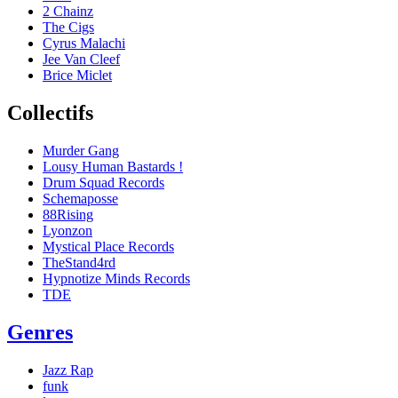
2 Chainz
The Cigs
Cyrus Malachi
Jee Van Cleef
Brice Miclet
Collectifs
Murder Gang
Lousy Human Bastards !
Drum Squad Records
Schemaposse
88Rising
Lyonzon
Mystical Place Records
TheStand4rd
Hypnotize Minds Records
TDE
Genres
Jazz Rap
funk