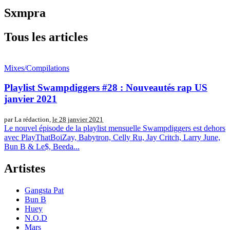
Sxmpra
Tous les articles
Mixes/Compilations
Playlist Swampdiggers #28 : Nouveautés rap US
janvier 2021
par La rédaction,
le 28 janvier 2021
Le nouvel épisode de la playlist mensuelle Swampdiggers est dehors
avec PlayThatBoiZay, Babytron, Celly Ru, Jay Critch, Larry June,
Bun B & Le$, Beeda...
Artistes
Gangsta Pat
Bun B
Huey
N.O.D
Mars