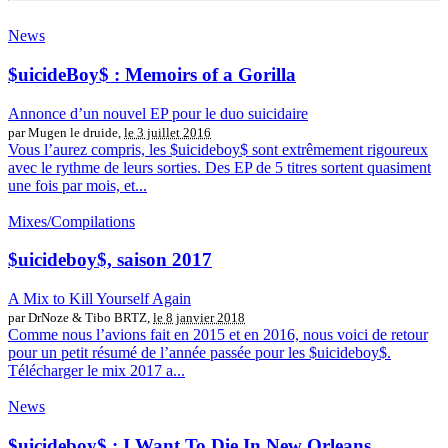
News
$uicideBoy$ : Memoirs of a Gorilla
Annonce d’un nouvel EP pour le duo suicidaire
par Mugen le druide,
le 3 juillet 2016
Vous l’aurez compris, les $uicideboy$ sont extrêmement rigoureux
avec le rythme de leurs sorties. Des EP de 5 titres sortent quasiment
une fois par mois, et...
Mixes/Compilations
$uicideboy$, saison 2017
A Mix to Kill Yourself Again
par DrNoze & Tibo BRTZ,
le 8 janvier 2018
Comme nous l’avions fait en 2015 et en 2016, nous voici de retour
pour un petit résumé de l’année passée pour les $uicideboy$.
Télécharger le mix 2017 a...
News
$uicideboy$ : I Want To Die In New Orleans