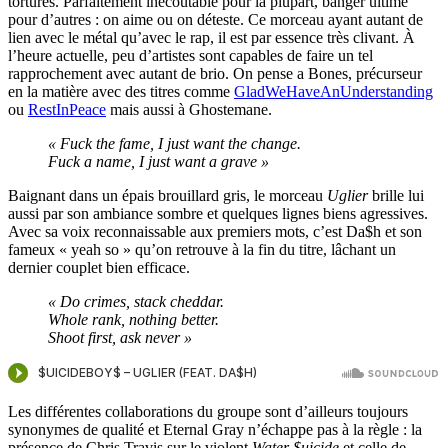
tortures. Parfaitement inécoutable pour la plupart, banger ultime
pour d’autres : on aime ou on déteste. Ce morceau ayant autant de
lien avec le métal qu’avec le rap, il est par essence très clivant. À
l’heure actuelle, peu d’artistes sont capables de faire un tel
rapprochement avec autant de brio. On pense a Bones, précurseur
en la matière avec des titres comme
GladWeHaveAnUnderstanding
ou
RestInPeace
mais aussi à Ghostemane.
« Fuck the fame, I just want the change.
Fuck a name, I just want a grave »
Baignant dans un épais brouillard gris, le morceau
Uglier
brille lui
aussi par son ambiance sombre et quelques lignes biens agressives.
Avec sa voix reconnaissable aux premiers mots, c’est Da$h et son
fameux « yeah so » qu’on retrouve à la fin du titre, lâchant un
dernier couplet bien efficace.
« Do crimes, stack cheddar.
Whole rank, nothing better.
Shoot first, ask never »
Les différentes collaborations du groupe sont d’ailleurs toujours
synonymes de qualité et Eternal Gray n’échappe pas à la règle : la
présence de Chris Travis sur le violent
Water $uicide
et celle de