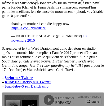
même si les $uicideboy$ sont arrivés sur un terrain déjà bien pavé
par le Raider Klan et la Team Sesh, ils s’immiscent aujourd’hui
parmi les meilleurs fers de lance du mouvement « phonk », véritable
genre à part entière.
thank you mother. i can die happy now.
https://t.co/T2ymfrtP2e
— NORTHSIDE SHAWTY (@SuicideChrist)
10
novembre 2016
$carecrow et le 7th Ward Dragon sont donc de retour en studio
après une tournée bien remplie et l’année 2017 promet d’être au
moins aussi fournie que celle qui vient de s’écouler. Sur le grill :
$outh $ide $uicide 2
avec Pouya,
Dirtier Nastier Suicide
avec
Germ,
I no longer fear the razor guarding my hell III
( prévu pour le
17 décembre) et Water $uicide avec Chris Travis.
–
$crim sur Twitter
–
Ruby Da Cherry sur Twitter
–
$uicideboy$ sur Bandcamp