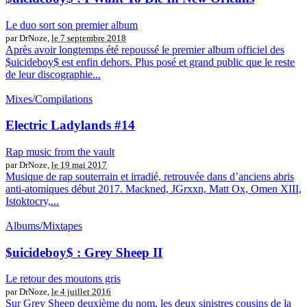
Le duo sort son premier album
par DrNoze,
le 7 septembre 2018
Après avoir longtemps été repoussé le premier album officiel des
$uicideboy$ est enfin dehors. Plus posé et grand public que le reste
de leur discographie...
Mixes/Compilations
Electric Ladylands #14
Rap music from the vault
par DrNoze,
le 19 mai 2017
Musique de rap souterrain et irradié, retrouvée dans d’anciens abris
anti-atomiques début 2017. Mackned, JGrxxn, Matt Ox, Omen XIII,
Istoktocry,...
Albums/Mixtapes
$uicideboy$ : Grey Sheep II
Le retour des moutons gris
par DrNoze,
le 4 juillet 2016
Sur Grey Sheep deuxième du nom, les deux sinistres cousins de la