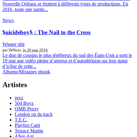
Nouvelle Orléans se frottent à différents types de productions. En
2016, toute une partie...
News
$uicideboy$ : The Nail to the Cross
Wigger shit
par DrNoze,
le 20 mai 2016
Le duo de cousins le plus ténébreux du sud des États-Unis a sorti le
19 mai une vidéo pleine d’aigreur et d’autodérision sur leur statut
d’icône de cette...
Albums/Mixtapes
phonk
Artistes
prxz
504 Boyz
OMB Peezy
London on da track
T.E.C.
Playboi Carti
Terrace Martin
A$ap Ant