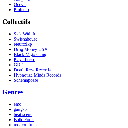
Occvlt
Problem
Collectifs
Sick Wid’ It
Swishahouse
Neuro$kp
Drug Money USA
Black Migo Gang
Playa Posse
GBE
Death Row Records
Hypnotize Minds Records
Schemaposse
Genres
emo
gangsta
beat scene
Baile Funk
modern funk