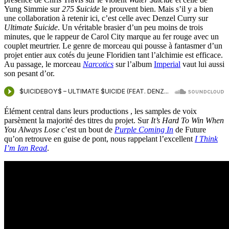
Yung Simmie sur
275 $uicide
le prouvent bien. Mais s’il y a bien
une collaboration à retenir ici, c’est celle avec Denzel Curry sur
Ultimate $uicide
. Un véritable brasier d’un peu moins de trois
minutes, que le rappeur de Carol City marque au fer rouge avec un
couplet meurtrier. Le genre de morceau qui pousse à fantasmer d’un
projet entier aux cotés du jeune Floridien tant l’alchimie est efficace.
Au passage, le morceau
Narcotics
sur l’album
Imperial
vaut lui aussi
son pesant d’or.
Élément central dans leurs productions , les samples de voix
parsèment la majorité des titres du projet. Sur
It’s Hard To Win When
You Always Lose
c’est un bout de
Purple Coming In
de Future
qu’on retrouve en guise de pont, nous rappelant l’excellent
I Think
I’m Ian Read
.