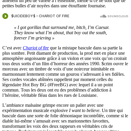
amènent un peu de variété à l’ensemble, même si ce ne sont que de
petites bulles d’air noyées dans une étouffante fournaise.
« I got gorillas that surround me, bitch, I’m Caesar.
They know what I’m about, that boy out the south,
forever I’m grieving »
C’est avec
Chariot of fire
que la mixtape bascule dans sa partie la
plus sombre. Petit diamant de production, la prod met en place une
atmosphère angoissante grâce à un violon et une voix qu’on croirait
tous deux sortis d’un film d’horreur des années 1990. $crim ouvre le
morceau avec un timbre de voix d’une noirceur inimitable en
marmonnant lentement comme un gourou s’adressant à ses fidèles.
Ses cordes vocales abîmées rappellent par moment celles du
légendaire Hot Boy BG (#FreeBG) avec lequel il a un point
commun. Tous les deux ont eu des problèmes d’addiction à
l’héroïne, véritable fléau dans les rues de Louisiane.
L’ambiance malsaine grimpe encore un palier avec une
expérimentation musicale explosive
I want to believe
. Un titre qui
bascule dans une sorte de folie démoniaque incontrôlée, comme si le
diable lui-même s’amusait avec ses marionnettes favorites,
transformant les voix des deux rappeurs en véritables cris de