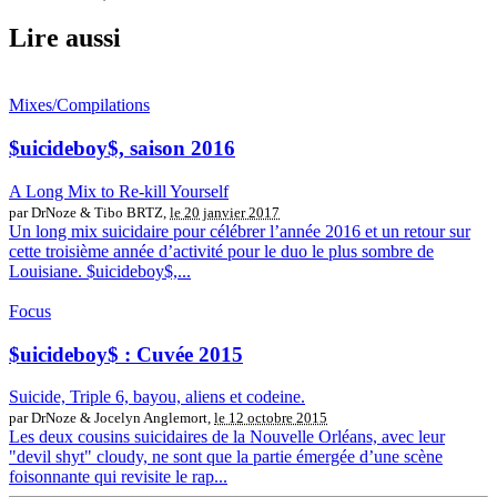
Lire aussi
Mixes/Compilations
$uicideboy$, saison 2016
A Long Mix to Re-kill Yourself
par DrNoze & Tibo BRTZ,
le 20 janvier 2017
Un long mix suicidaire pour célébrer l’année 2016 et un retour sur
cette troisième année d’activité pour le duo le plus sombre de
Louisiane. $uicideboy$,...
Focus
$uicideboy$ : Cuvée 2015
Suicide, Triple 6, bayou, aliens et codeine.
par DrNoze & Jocelyn Anglemort,
le 12 octobre 2015
Les deux cousins suicidaires de la Nouvelle Orléans, avec leur
"devil shyt" cloudy, ne sont que la partie émergée d’une scène
foisonnante qui revisite le rap...