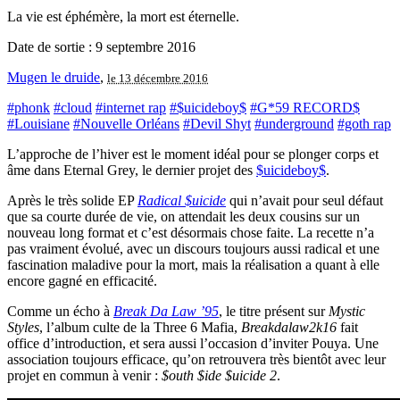
La vie est éphémère, la mort est éternelle.
Date de sortie : 9 septembre 2016
Mugen le druide
,
le 13 décembre 2016
#phonk
#cloud
#internet rap
#$uicideboy$
#G*59 RECORD$
#Louisiane
#Nouvelle Orléans
#Devil Shyt
#underground
#goth rap
L’approche de l’hiver est le moment idéal pour se plonger corps et
âme dans Eternal Grey, le dernier projet des
$uicideboy$
.
Après le très solide EP
Radical $uicide
qui n’avait pour seul défaut
que sa courte durée de vie, on attendait les deux cousins sur un
nouveau long format et c’est désormais chose faite. La recette n’a
pas vraiment évolué, avec un discours toujours aussi radical et une
fascination maladive pour la mort, mais la réalisation a quant à elle
encore gagné en efficacité.
Comme un écho à
Break Da Law ’95
, le titre présent sur
Mystic
Styles
, l’album culte de la Three 6 Mafia,
Breakdalaw2k16
fait
office d’introduction, et sera aussi l’occasion d’inviter Pouya. Une
association toujours efficace, qu’on retrouvera très bientôt avec leur
projet en commun à venir :
$outh $ide $uicide 2
.