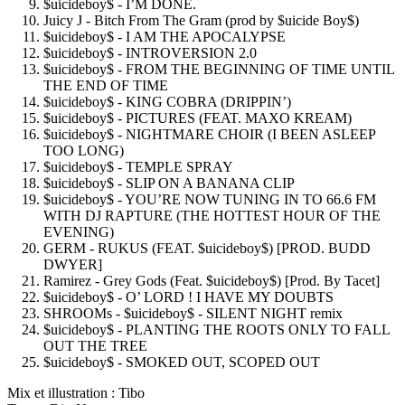
$uicideboy$ - I’M DONE.
Juicy J - Bitch From The Gram (prod by $uicide Boy$)
$uicideboy$ - I AM THE APOCALYPSE
$uicideboy$ - INTROVERSION 2.0
$uicideboy$ - FROM THE BEGINNING OF TIME UNTIL
THE END OF TIME
$uicideboy$ - KING COBRA (DRIPPIN’)
$uicideboy$ - PICTURES (FEAT. MAXO KREAM)
$uicideboy$ - NIGHTMARE CHOIR (I BEEN ASLEEP
TOO LONG)
$uicideboy$ - TEMPLE SPRAY
$uicideboy$ - SLIP ON A BANANA CLIP
$uicideboy$ - YOU’RE NOW TUNING IN TO 66.6 FM
WITH DJ RAPTURE (THE HOTTEST HOUR OF THE
EVENING)
GERM - RUKUS (FEAT. $uicideboy$) [PROD. BUDD
DWYER]
Ramirez - Grey Gods (Feat. $uicideboy$) [Prod. By Tacet]
$uicideboy$ - O’ LORD ! I HAVE MY DOUBTS
SHROOMs - $uicideboy$ - SILENT NIGHT remix
$uicideboy$ - PLANTING THE ROOTS ONLY TO FALL
OUT THE TREE
$uicideboy$ - SMOKED OUT, SCOPED OUT
Mix et illustration : Tibo