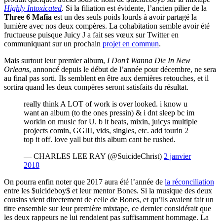
Highly Intoxicated
. Si la filiation est évidente, l’ancien pilier de la
Three 6 Mafia
est un des seuls poids lourds à avoir partagé la
lumière avec nos deux compères. La cohabitation semble avoir été
fructueuse puisque Juicy J a fait ses vœux sur Twitter en
communiquant sur un prochain
projet en commun
.
Mais surtout leur premier album,
I Don’t Wanna Die In New
Orleans
, annoncé depuis le début de l’année pour décembre, ne sera
au final pas sorti. Ils semblent en être aux dernières retouches, et il
sortira quand les deux compères seront satisfaits du résultat.
really think A LOT of work is over looked. i know u
want an album (to the ones pressin) & i dnt sleep bc im
workin on music for U. b it beats, mixin, juicys multiple
projects comin, GGIII, vids, singles, etc. add tourin 2
top it off. love yall but this album cant be rushed.
— CHARLES LEE RAY (@SuicideChrist)
2 janvier
2018
On pourra enfin noter que 2017 aura été l’année de
la réconciliation
entre les $uicideboy$ et leur mentor Bones. Si la musique des deux
cousins vient directement de celle de Bones, et qu’ils avaient fait un
titre ensemble sur leur première mixtape, ce dernier considérait que
les deux rappeurs ne lui rendaient pas suffisamment hommage. La