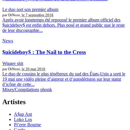
Le duo sort son premier album
par DrNoze,
le 7 septembre 2018
Après avoir longtemps été repoussé le premier album officiel des
$uicideboy$ est enfin dehors. Plus posé et grand public que le reste
de leur discographie...
News
$uicideboy$ : The Nail to the Cross
Wigger shit
par DrNoze,
le 20 mai 2016
Le duo de cousins le plus ténébreux du sud des États-Unis a sorti le
19 mai une vidéo pleine d’aigreur et d’autodérision sur leur statut
d’icône de cette...
Mixes/Compilations
phonk
Artistes
A$ap Ant
Loko Los
Pi’erre Bourne
Cardo