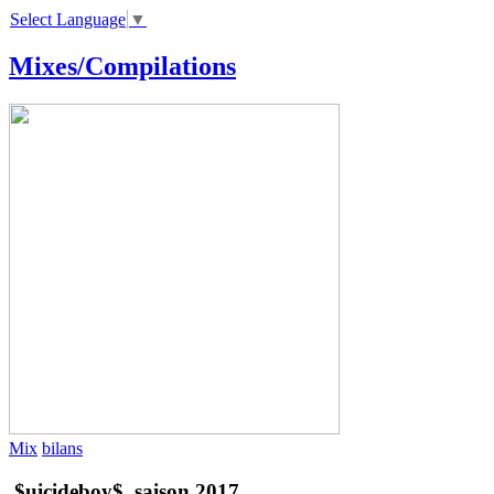
Select Language
▼
Mixes/Compilations
Mix
bilans
$uicideboy$, saison 2017