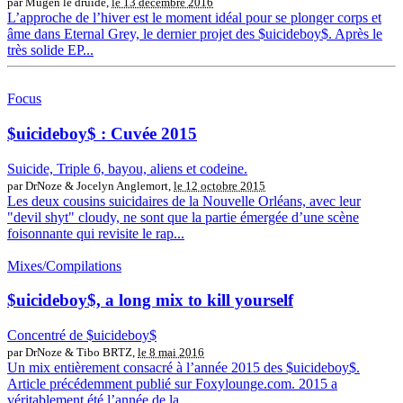
par Mugen le druide,
le 13 décembre 2016
L’approche de l’hiver est le moment idéal pour se plonger corps et
âme dans Eternal Grey, le dernier projet des $uicideboy$. Après le
très solide EP...
Focus
$uicideboy$ : Cuvée 2015
Suicide, Triple 6, bayou, aliens et codeine.
par DrNoze & Jocelyn Anglemort,
le 12 octobre 2015
Les deux cousins suicidaires de la Nouvelle Orléans, avec leur
"devil shyt" cloudy, ne sont que la partie émergée d’une scène
foisonnante qui revisite le rap...
Mixes/Compilations
$uicideboy$, a long mix to kill yourself
Concentré de $uicideboy$
par DrNoze & Tibo BRTZ,
le 8 mai 2016
Un mix entièrement consacré à l’année 2015 des $uicideboy$.
Article précédemment publié sur Foxylounge.com. 2015 a
véritablement été l’année de la...