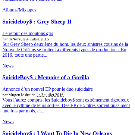
Albums/Mixtapes
$uicideboy$ : Grey Sheep II
Le retour des moutons gris
par DrNoze,
le 4 juillet 2016
Sur Grey Sheep deuxième du nom, les deux sinistres cousins de la
Nouvelle Orléans se frottent à différents types de productions. En
2016, toute une partie...
News
$uicideBoy$ : Memoirs of a Gorilla
Annonce d’un nouvel EP pour le duo suicidaire
par Mugen le druide,
le 3 juillet 2016
Vous l’aurez compris, les $uicideboy$ sont extrêmement rigoureux
avec le rythme de leurs sorties. Des EP de 5 titres sortent quasiment
une fois par mois, et...
News
$uicideboy$ : I Want To Die In New Orleans