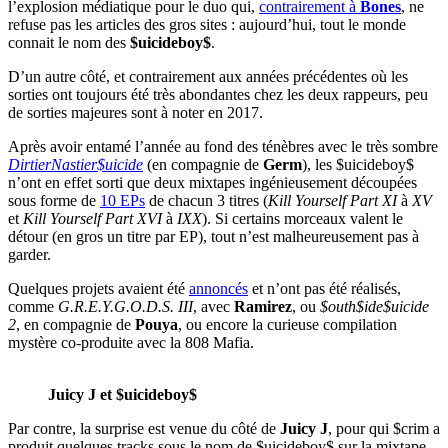
l’explosion médiatique pour le duo qui,
contrairement à
Bones
, ne
refuse pas les articles des gros sites : aujourd’hui, tout le monde
connait le nom des
$uicideboy$
.
D’un autre côté, et contrairement aux années précédentes où les
sorties ont toujours été très abondantes chez les deux rappeurs, peu
de sorties majeures sont à noter en 2017.
Après avoir entamé l’année au fond des ténèbres avec le très sombre
DirtierNastier$uicide
(en compagnie de
Germ
), les $uicideboy$
n’ont en effet sorti que deux mixtapes ingénieusement découpées
sous forme de
10 EPs
de chacun 3 titres (
Kill Yourself Part XI
à
XV
et
Kill Yourself Part XVI
à
IXX
). Si certains morceaux valent le
détour (en gros un titre par EP), tout n’est malheureusement pas à
garder.
Quelques projets avaient été
annoncés
et n’ont pas été réalisés,
comme
G.R.E.Y.G.O.D.S. III
, avec
Ramirez
, ou
$outh$ide$uicide
2
, en compagnie de
Pouya
, ou encore la curieuse compilation
mystère co-produite avec la 808 Mafia.
Juicy J et $uicideboy$
Par contre, la surprise est venue du côté de
Juicy J
, pour qui $crim a
produit quelques tracks sous le nom de $uicideboy$ sur la mixtape