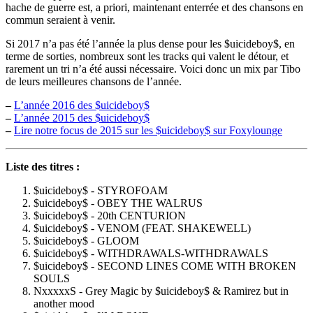
hache de guerre est, a priori, maintenant enterrée et des chansons en
commun seraient à venir.
Si 2017 n’a pas été l’année la plus dense pour les $uicideboy$, en
terme de sorties, nombreux sont les tracks qui valent le détour, et
rarement un tri n’a été aussi nécessaire. Voici donc un mix par Tibo
de leurs meilleures chansons de l’année.
–
L’année 2016 des $uicideboy$
–
L’année 2015 des $uicideboy$
–
Lire notre focus de 2015 sur les $uicideboy$ sur Foxylounge
Liste des titres :
$uicideboy$ - STYROFOAM
$uicideboy$ - OBEY THE WALRUS
$uicideboy$ - 20th CENTURION
$uicideboy$ - VENOM (FEAT. SHAKEWELL)
$uicideboy$ - GLOOM
$uicideboy$ - WITHDRAWALS-WITHDRAWALS
$uicideboy$ - SECOND LINES COME WITH BROKEN
SOULS
NxxxxxS - Grey Magic by $uicideboy$ & Ramirez but in
another mood