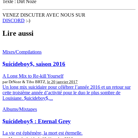
Texte : Dirt Noze
VENEZ DISCUTER AVEC NOUS SUR
DISCORD
:-)
Lire aussi
Mixes/Compilations
$uicideboy$, saison 2016
A Long Mix to Re-kill Yourself
par DrNoze & Tibo BRTZ,
le 20 janvier 2017
Un long mix suicidaire pour célébrer l’année 2016 et un retour sur
cette troisième année d’activité pour le duo le plus sombre de
Louisiane. $uicideboy$,...
Albums/Mixtapes
$uicideboy$ : Eternal Grey
La vie est éphémère, la mort est éternelle.