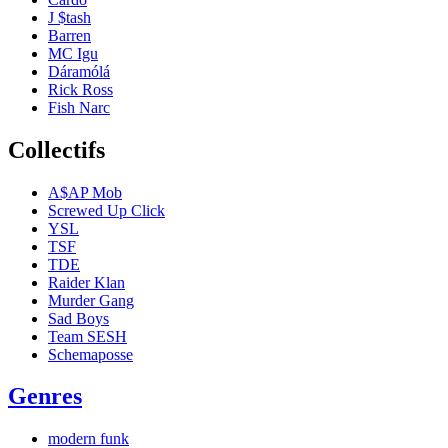
J $tash
Barren
MC Igu
Dáramólá
Rick Ross
Fish Narc
Collectifs
A$AP Mob
Screwed Up Click
YSL
TSF
TDE
Raider Klan
Murder Gang
Sad Boys
Team SESH
Schemaposse
Genres
modern funk