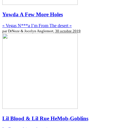
Yowda
A Few More Holes
« Vegas N***a I’m From The desert »
par DrNoze & Jocelyn Anglemort,
30 octobre 2019
Lil Blood & Lil Rue
HeMob-Goblins