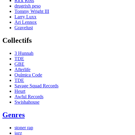
Rick Ross
drugrixh peso
Tommy Wright III
Larry Luxx
Ari Lennox
Gravelust
Collectifs
3 Hunnah
TDE
GBE
Afterlife
Química Code
TDE
Savage Squad Records
Heurt
Awful Records
Swishahouse
Genres
stoner rap
jazz