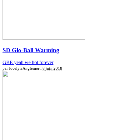
SD
Glo-Ball Warming
GBE yeah we hot forever
par Jocelyn Anglemort,
8 juin 2018