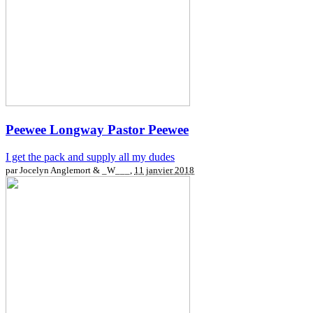
Peewee Longway
Pastor Peewee
I get the pack and supply all my dudes
par Jocelyn Anglemort & _W___,
11 janvier 2018