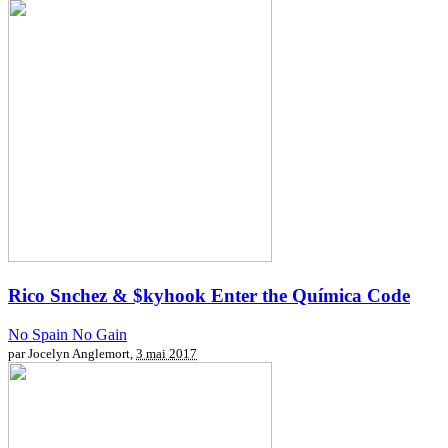
Rico Snchez & $kyhook
Enter the Química Code
No Spain No Gain
par Jocelyn Anglemort,
3 mai 2017