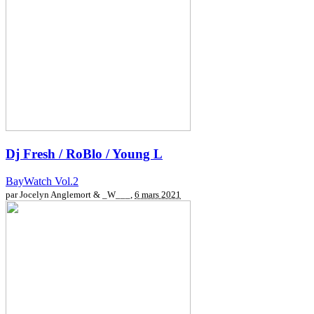
Dj Fresh / RoBlo / Young L
BayWatch Vol.2
par Jocelyn Anglemort & _W___,
6 mars 2021