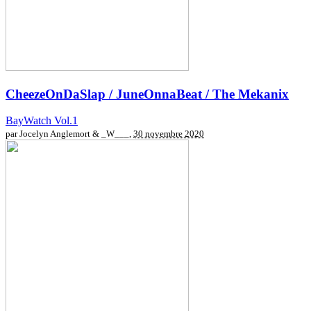
CheezeOnDaSlap / JuneOnnaBeat / The Mekanix
BayWatch Vol.1
par Jocelyn Anglemort & _W___,
30 novembre 2020