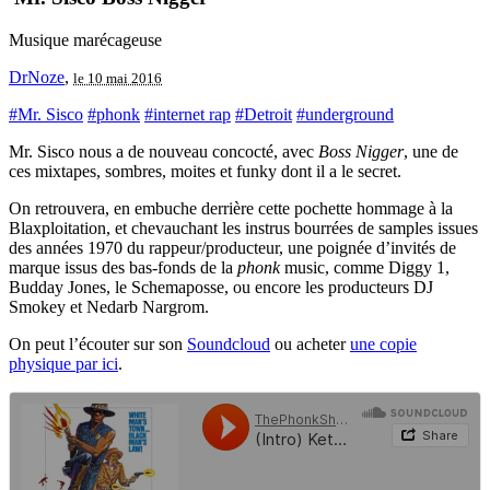
Musique marécageuse
DrNoze
,
le 10 mai 2016
#Mr. Sisco
#phonk
#internet rap
#Detroit
#underground
Mr. Sisco nous a de nouveau concocté, avec
Boss Nigger
, une de
ces mixtapes, sombres, moites et funky dont il a le secret.
On retrouvera, en embuche derrière cette pochette hommage à la
Blaxploitation, et chevauchant les instrus bourrées de samples issues
des années 1970 du rappeur/producteur, une poignée d’invités de
marque issus des bas-fonds de la
phonk
music, comme Diggy 1,
Budday Jones, le Schemaposse, ou encore les producteurs DJ
Smokey et Nedarb Nargrom.
On peut l’écouter sur son
Soundcloud
ou acheter
une copie
physique par ici
.