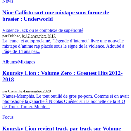
News
Nine Callisto sort une mixtape sous forme de
brasier : Underworld
Violence Jack ou le complexe de supériorité
par DrNoze,
le 17 novembre 2017
La jeune, et autoproclamé, "légende d’internet" livre une nouvelle
mixtape d’anime rap placée sous le signe de la violence. Adoubé à
l’âge de 14 ans par...
Albums/Mixtapes
Koursky Lion : Volume Zero : Greatest Hits 2012​-​
2018
par Crem.,
le 4 novembre 2020
Nantes-Memphis. Le tout outillé de gros pe-pom. Comme si on avait
photoshopé la ganache à Nicolas Ouédec sur la pochette de la B.O
de Truck Turner. Merde...
Focus
Koursky Lion revient track par track sur Volume