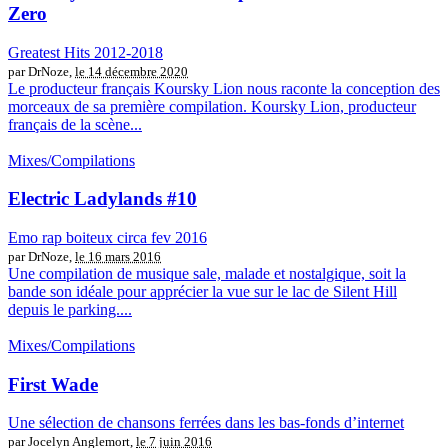
Zero
Greatest Hits 2012​-​2018
par DrNoze,
le 14 décembre 2020
Le producteur français Koursky Lion nous raconte la conception des
morceaux de sa première compilation. Koursky Lion, producteur
français de la scène...
Mixes/Compilations
Electric Ladylands #10
Emo rap boiteux circa fev 2016
par DrNoze,
le 16 mars 2016
Une compilation de musique sale, malade et nostalgique, soit la
bande son idéale pour apprécier la vue sur le lac de Silent Hill
depuis le parking....
Mixes/Compilations
First Wade
Une sélection de chansons ferrées dans les bas-fonds d’internet
par Jocelyn Anglemort,
le 7 juin 2016