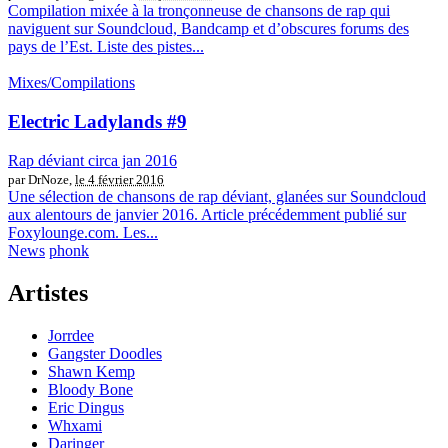
Compilation mixée à la tronçonneuse de chansons de rap qui
naviguent sur Soundcloud, Bandcamp et d’obscures forums des
pays de l’Est. Liste des pistes...
Mixes/Compilations
Electric Ladylands #9
Rap déviant circa jan 2016
par DrNoze,
le 4 février 2016
Une sélection de chansons de rap déviant, glanées sur Soundcloud
aux alentours de janvier 2016. Article précédemment publié sur
Foxylounge.com. Les...
News
phonk
Artistes
Jorrdee
Gangster Doodles
Shawn Kemp
Bloody Bone
Eric Dingus
Whxami
Daringer