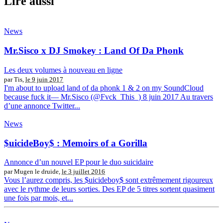
Lire aussi
News
Mr.Sisco x DJ Smokey : Land Of Da Phonk
Les deux volumes à nouveau en ligne
par Tis,
le 9 juin 2017
I'm about to upload land of da phonk 1 & 2 on my SoundCloud
because fuck it— Mr.Sisco (@Fvck_This_) 8 juin 2017 Au travers
d’une annonce Twitter...
News
$uicideBoy$ : Memoirs of a Gorilla
Annonce d’un nouvel EP pour le duo suicidaire
par Mugen le druide,
le 3 juillet 2016
Vous l’aurez compris, les $uicideboy$ sont extrêmement rigoureux
avec le rythme de leurs sorties. Des EP de 5 titres sortent quasiment
une fois par mois, et...